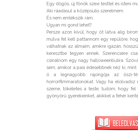
Egy ​dögös, új főnök szexi testtel és isteni mu
Aki ráadásul a középsulis szerelmem.

És nem emlékszik rám.

Ugyan mi gond lehet?

Persze azon kívül, hogy őt látva alig bíro
múlva fel kell pattannom egy repülőre, hog
válhatnak az álmaim, amikre igazán, hoss
keresztbe tegyen ennek. Szerencsére cs
csinálnom egy nagy halloweenbulira. Szóva
sem, amikor a pasi édesebbnek néz ki, mint
ő a legnagyobb rajongója az őszi-té
horrorfilmmaratonokat. Vagy ha elolvadsz 
szeme, tökéletes a teste, tudom, hogy fel 
gyönyörű gyerekeinket, akikkel a fehér kerí