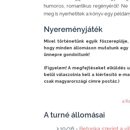
humoros, romantikus regényéről! Ne 
meg is nyerhetitek a könyv egy példán
Nyereményjáték
Mivel történetünk egyik főszereplője,
hogy minden állomáson mutatunk egy éd
ünnepre gondoltunk!

(Figyelem! A megfejtéseket elküldés ut
belül válaszolnia kell a kiértesítő e-ma
csak magyarországi címre postáz.)
a R
A turné állomásai
10/16 -
Betonka szerint a vilá