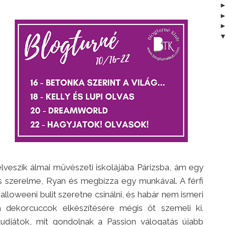
elveszik álmai művészeti iskolájába Párizsba, ám egy
s szerelme, Ryan és megbízza egy munkával. A férfi
loweeni bulit szeretne csinálni, és habár nem ismeri
a dekorcuccok elkészítésére mégis őt szemeli ki.
udjátok, mit gondolnak a Passion válogatás újabb