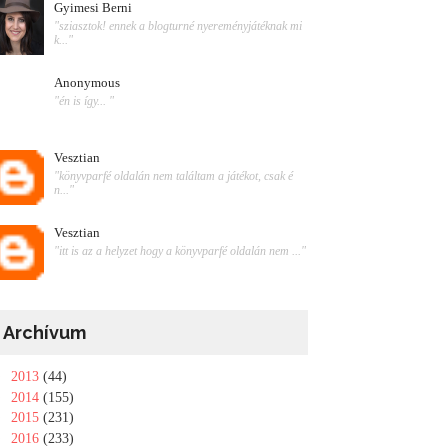
Gyimesi Berni
"sziasztok! ennek a blogturné nyereményjátéknak mi
k..."
Anonymous
"én is így... "
Vesztian
"könyvparfé oldalán nem találtam a játékot, csak é
n..."
Vesztian
"itt is az a helyzet hogy a könyvparfé oldalán nem ..."
Archívum
►
2013
(44)
►
2014
(155)
►
2015
(231)
►
2016
(233)