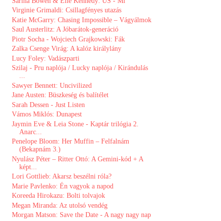
Sarina Bowen & Elle Kennedy: US - Mi
Virginie Grimaldi: Csillagfényes utazás
Katie McGarry: Chasing Impossible – Vágyálmok
Saul Austerlitz: A Jóbarátok-generáció
Piotr Socha - Wojciech Grajkowski: Fák
Zalka Csenge Virág: A kalóz királylány
Lucy Foley: Vadászparti
Szilaj - Pru naplója / Lucky naplója / Kirándulás
...
Sawyer Bennett: Uncivilized ​
Jane Austen: Büszkeség és balítélet
Sarah Dessen - Just Listen
Vámos Miklós: Dunapest
Jaymin Eve & Leia Stone - Kaptár trilógia 2.
Anarc...
Penelope Bloom: Her ​Muffin – Felfalnám
(Bekapnám 3.)
Nyulász Péter – Ritter Ottó: A Gemini-kód + A
képt...
Lori Gottlieb: Akarsz beszélni róla?
Marie Pavlenko: Én vagyok a napod
Koreeda Hirokazu: Bolti tolvajok
Megan Miranda: Az utolsó vendég
Morgan Matson: Save the Date - A nagy nagy nap