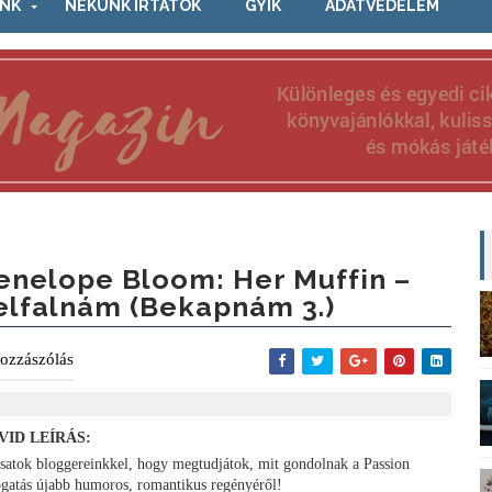
NK
NEKÜNK ÍRTÁTOK
GYIK
ADATVÉDELEM
enelope Bloom: Her ​Muffin –
elfalnám (Bekapnám 3.)
ozzászólás
VID LEÍRÁS:
tsatok bloggereinkkel, hogy megtudjátok, mit gondolnak a Passion
ogatás újabb humoros, romantikus regényéről!