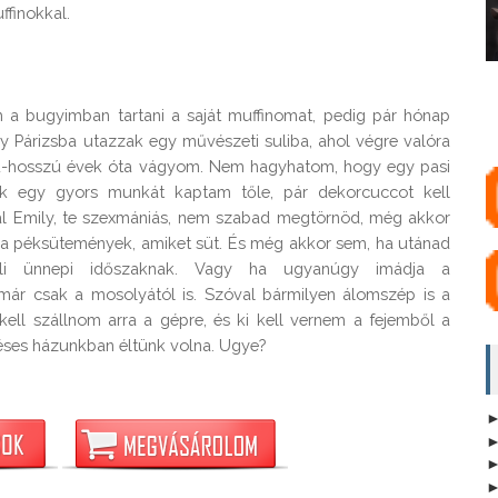
ffinokkal.

m a bugyimban tartani a saját muffinomat, pedig pár hónap 
y Párizsba utazzak egy művészeti suliba, ahol végre valóra 
zú-hosszú évek óta vágyom. Nem hagyhatom, hogy egy pasi 
ak egy gyors munkát kaptam tőle, pár dekorcuccot kell 
l Emily, te szexmániás, nem szabad megtörnöd, még akkor 
 a péksütemények, amiket süt. És még akkor sem, ha utánad 
li ünnepi időszaknak. Vagy ha ugyanúgy imádja a 
már csak a mosolyától is. Szóval bármilyen álomszép is a 
kell szállnom arra a gépre, és ki kell vernem a fejemből a 
téses házunkban éltünk volna. Ugye?