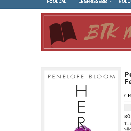
FŐOLDAL
LEGFRISSEBB
RÓLU
P
F
0
H
RÖ
Tar
vál