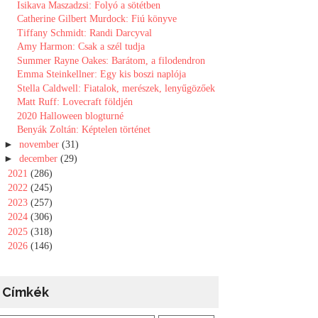
Isikava Maszadzsi: Folyó a sötétben
Catherine Gilbert Murdock: Fiú könyve
Tiffany Schmidt: Randi Darcyval
Amy Harmon: Csak a szél tudja
Summer Rayne Oakes: Barátom, a filodendron
Emma Steinkellner: Egy ​kis boszi naplója
Stella Caldwell: Fiatalok, ​merészek, lenyűgözőek
Matt Ruff: Lovecraft földjén
2020 Halloween blogturné
Benyák Zoltán: Képtelen történet
►
november
(31)
►
december
(29)
►
2021
(286)
►
2022
(245)
►
2023
(257)
►
2024
(306)
►
2025
(318)
►
2026
(146)
Címkék