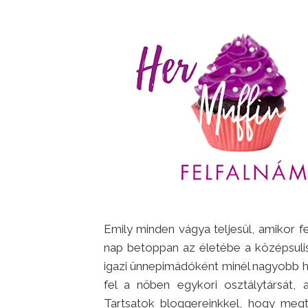
Emily minden vágya teljesül, amikor f
nap betoppan az életébe a középsuli
igazi ünnepimádóként minél nagyobb hal
fel a nőben egykori osztálytársát, 
Tartsatok bloggereinkkel, hogy megt