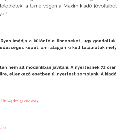
feledjétek, a turné végén a Maxim kiadó jóvoltából
yát!
 Ryan imádja a különféle ünnepeket, úgy gondoltuk, 
ességes képet, ami alapján ki kell találnotok mely 
án nem áll módunkban javítani. A nyertesnek 72 órán 
ilre, ellenkező esetben új nyertest sorsolunk. A kiadó 
afflecopter giveaway
g...