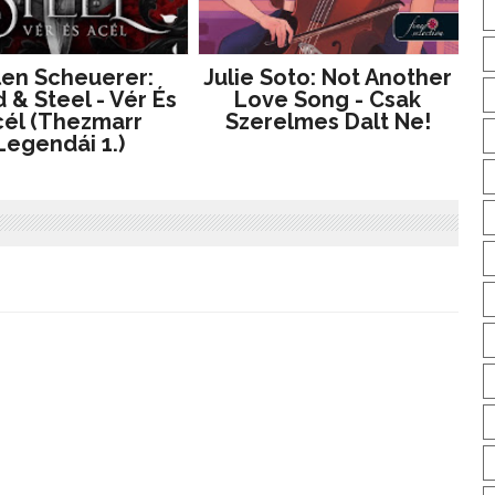
len Scheuerer:
Julie Soto: Not Another
 & Steel - Vér És
Love Song - Csak
él (Thezmarr
Szerelmes Dalt Ne!
Legendái 1.)