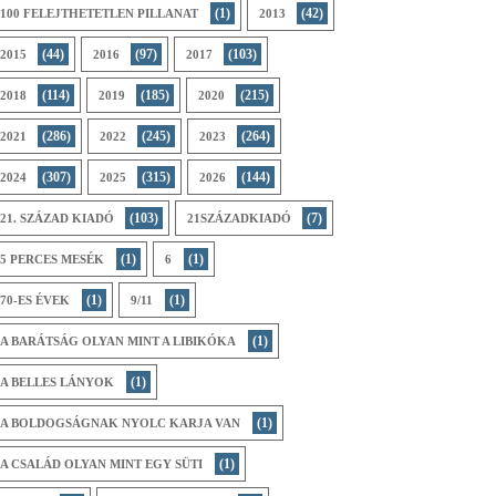
(1)
(42)
100 FELEJTHETETLEN PILLANAT
2013
(44)
(97)
(103)
2015
2016
2017
(114)
(185)
(215)
2018
2019
2020
(286)
(245)
(264)
2021
2022
2023
(307)
(315)
(144)
2024
2025
2026
(103)
(7)
21. SZÁZAD KIADÓ
21SZÁZADKIADÓ
(1)
(1)
5 PERCES MESÉK
6
(1)
(1)
70-ES ÉVEK
9/11
(1)
A BARÁTSÁG OLYAN MINT A LIBIKÓKA
(1)
A BELLES LÁNYOK
(1)
A BOLDOGSÁGNAK NYOLC KARJA VAN
(1)
A CSALÁD OLYAN MINT EGY SÜTI