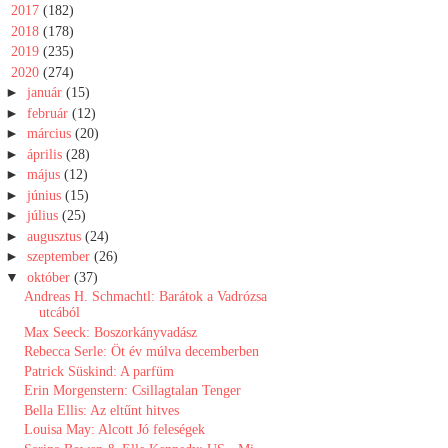
►
2017
(182)
►
2018
(178)
►
2019
(235)
▼
2020
(274)
►
január
(15)
►
február
(12)
►
március
(20)
►
április
(28)
►
május
(12)
►
június
(15)
►
július
(25)
►
augusztus
(24)
►
szeptember
(26)
▼
október
(37)
Andreas H. Schmachtl: Barátok ​a Vadrózsa
utcából
Max Seeck: Boszorkányvadász
Rebecca Serle: Öt ​év múlva decemberben
Patrick Süskind: A parfüm
Erin Morgenstern: Csillagtalan Tenger
Bella Ellis: Az eltűnt hitves
Louisa May: Alcott Jó ​feleségek