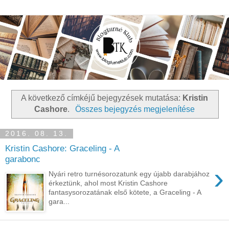
A következő címkéjű bejegyzések mutatása:
Kristin
Cashore
.
Összes bejegyzés megjelenítése
2016. 08. 13.
Kristin Cashore: Graceling - A
garabonc
›
Nyári retro turnésorozatunk egy újabb darabjához
érkeztünk, ahol most Kristin Cashore
fantasysorozatának első kötete, a Graceling - A
gara...