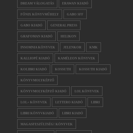
DREAM VÁLOGATÁS
ERAWAN KIADÓ
FŐNIX KÖNYVMŰHELY
GABO SFF
GABO KIADÓ
GENERAL PRESS
GRAFOMAN KIADÓ
HELIKON
INSOMNIA KÖNYVEK
JELENKOR
KMK
KALLIOPÉ KIADÓ
KAMÉLEON KÖNYVEK
KOLIBRI KIADÓ
KOSSUTH
KOSSUTH KIADÓ
KÖNYVMOLYKÉPZŐ
KÖNYVMOLYKÉPZŐ KIADÓ
LOL KÖNYVEK
LOL+ KÖNYVEK
LETTERO KIADÓ
LIBRI
LIBRI KÖNYVKIADÓ
LIBRI KIADÓ
MAGASFESZÜLTSÉG! KÖNYVEK