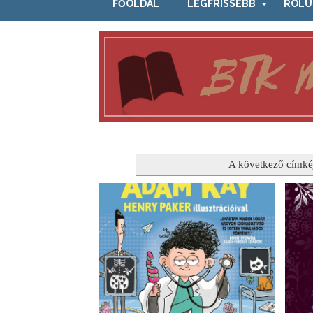
FŐOLDAL
LEGFRISSEBB
RÓLU
A következő címké