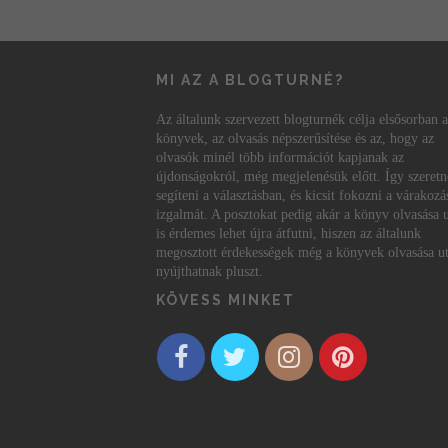
MI AZ A BLOGTURNÉ?
Az általunk szervezett blogturnék célja elsősorban a
könyvek, az olvasás népszerűsítése és az, hogy az
olvasók minél több információt kapjanak az
újdonságokról, még megjelenésük előtt. Így szeret
segíteni a választásban, és kicsit fokozni a várakozá
izgalmát. A posztokat pedig akár a könyv olvasása 
is érdemes lehet újra átfutni, hiszen az általunk
megosztott érdekességek még a könyvek olvasása ut
nyújthatnak pluszt.
KÖVESS MINKET