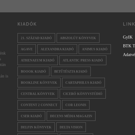
KIADÓK
LIN
GyIK
21. SZÁZAD KIADÓ
ABSZOLÚT KÖNYVEK
BTK T
AGAVE
ALEXANDRA KIADÓ
ANIMUS KIADÓ
nénk
Adatv
s
ATHENAEUM KIADÓ
ATLANTIC PRESS KIADÓ
után
BOOOK KIADÓ
BETŰTÉSZTA KIADÓ
án is
BOOKLINE KÖNYVEK
CARTAPHILUS KIADÓ
CENTRAL KÖNYVEK
CICERÓ KÖNYVSTÚDIÓ
CONTENT 2 CONNECT
COR LEONIS
CSER KIADÓ
DECENS MÉDIA MAGAZIN
DELFIN KÖNYVEK
DELTA VISION