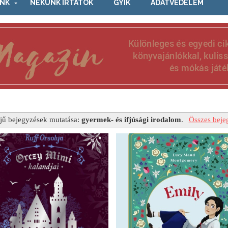
NK
NEKÜNK ÍRTÁTOK
GYIK
ADATVÉDELEM
jű bejegyzések mutatása:
gyermek- és ifjúsági irodalom
.
Összes beje