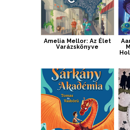
Amelia Mellor: Az Élet
Aa
Varázskönyve
M
Hol