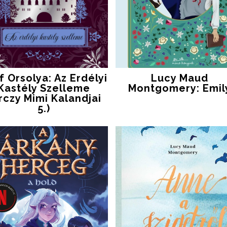
f Orsolya: Az ​erdélyi
Lucy Maud
Kastély Szelleme
Montgomery: Emil
rczy Mimi Kalandjai
5.)