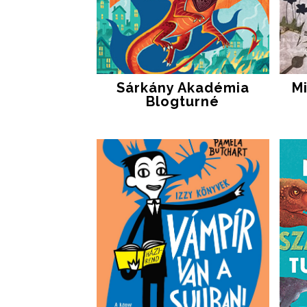
Sárkány Akadémia
M
Blogturné