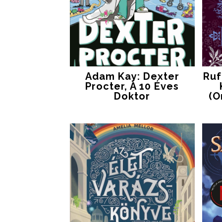
Adam Kay: Dexter
Ruf
Procter, A 10 Éves
Doktor
(O