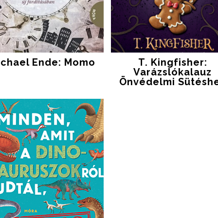
ichael Ende: Momo
T. Kingfisher:
Varázslókalauz
Önvédelmi Sütésh