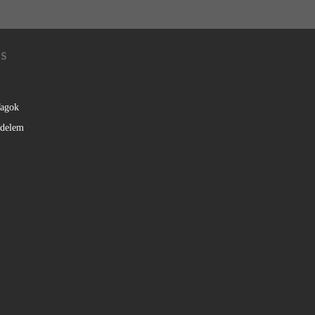
KS
agok
édelem