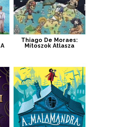
Thiago De Moraes:
 A
Mítoszok Atlasza