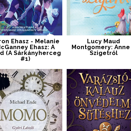
ron Ehasz - Melanie
Lucy Maud
cGanney Ehasz: A
Montgomery: Anne
d (A Sárkányherceg
Szigetről
#1)