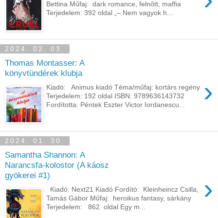
Bettina Műfaj: dark romance, felnőtt, maffia
Terjedelem: 392 oldal „– Nem vagyok h...
2024. 02. 03.
Thomas Montasser: A ​
könyvtündérek klubja
›
Kiadó: Animus kiadó Téma/műfaj: kortárs regény
Terjedelem: 192 oldal ISBN: 9789636143732
Fordította: Péntek Eszter Victor Iordanescu...
2024. 01. 30.
Samantha Shannon: A
Narancsfa-kolostor (A káosz
gyökerei #1)
›
Kiadó: Next21 Kiadó Fordító: Kleinheincz Csilla,
Tamás Gábor Műfaj: heroikus fantasy, sárkány
Terjedelem: 862 oldal Egy m...