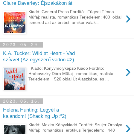
Claire Daverley: Éjszakákon át
›
Kiadó: General Press Fordító: Fügedi Tímea
Műfaj: realista, romantikus Terjedelem: 400 oldal
Ismered azt az érzést, amikor valak...
2023. 05. 29.
K.A. Tucker: Wild at Heart - Vad
szívvel (Az egyszerű vadon #2)
›
Kiadó: Könyvmolyképző Kiadó Fordító:
Hrabovszky Dóra Műfaj: romantikus, realista
Terjedelem: 520 oldal Út ​Alaszkába, és ...
2023. 05. 16.
Helena Hunting: Legyél a
kalandom! (Shacking Up #2)
›
Kiadó: Maxim Könyvkiadó Fordító: Szujer Orsolya
Műfaj: romantikus, erotikus Terjedelem: 448