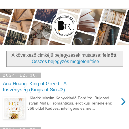
A következő címkéjű bejegyzések mutatása:
felnőtt
.
Összes bejegyzés megjelenítése
2024. 12. 30.
Ana Huang: King of Greed - A
fösvénység (Kings of Sin #3)
›
Kiadó: Maxim Könyvkiadó Fordító: Bujdosó
István Műfaj: romantikus, erotikus Terjedelem:
368 oldal Kedves, intelligens és me...