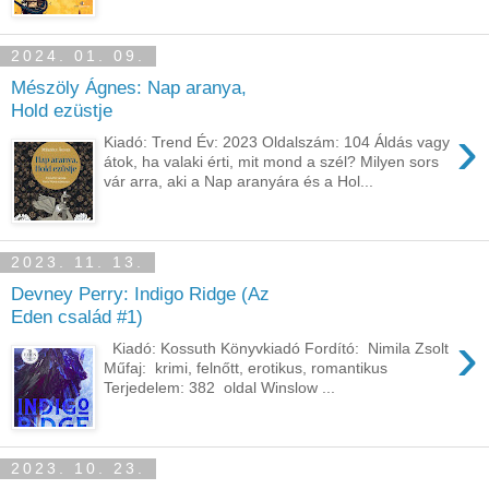
2024. 01. 09.
Mészöly Ágnes: Nap ​aranya,
Hold ezüstje
›
Kiadó: Trend Év: 2023 Oldalszám: 104 Áldás vagy
átok, ha valaki érti, mit mond a szél? Milyen sors
vár arra, aki a Nap aranyára és a Hol...
2023. 11. 13.
Devney Perry: Indigo Ridge (Az
Eden család #1)
›
Kiadó: Kossuth Könyvkiadó Fordító: Nimila Zsolt
Műfaj: krimi, felnőtt, erotikus, romantikus
Terjedelem: 382 oldal Winslow ...
2023. 10. 23.