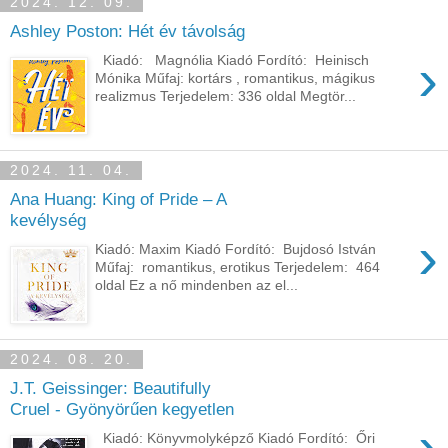
2024. 12. 09.
Ashley Poston: Hét év távolság
›
Kiadó: Magnólia Kiadó Fordító: Heinisch
Mónika Műfaj: kortárs , romantikus, mágikus
realizmus Terjedelem: 336 oldal Megtör...
2024. 11. 04.
Ana Huang: King of Pride – A
kevélység
›
Kiadó: Maxim Kiadó Fordító: Bujdosó István
Műfaj: romantikus, erotikus Terjedelem: 464
oldal Ez ​a nő mindenben az el...
2024. 08. 20.
J.T. Geissinger: Beautifully
Cruel - Gyönyörűen kegyetlen
›
Kiadó: Könyvmolyképző Kiadó Fordító: Őri