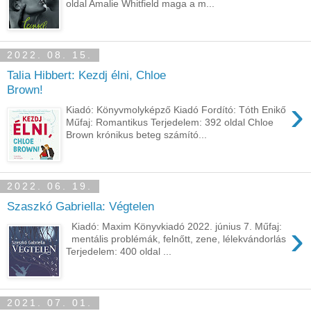
oldal Amalie ​Whitfield maga a m...
2022. 08. 15.
Talia Hibbert: Kezdj élni, Chloe
Brown!
›
Kiadó: Könyvmolyképző Kiadó Fordító: Tóth Enikő
Műfaj: Romantikus Terjedelem: 392 oldal Chloe ​
Brown krónikus beteg számító...
2022. 06. 19.
Szaszkó Gabriella: Végtelen
›
Kiadó: Maxim Könyvkiadó 2022. június 7. Műfaj:
mentális problémák, felnőtt, zene, lélekvándorlás
Terjedelem: 400 oldal ...
2021. 07. 01.