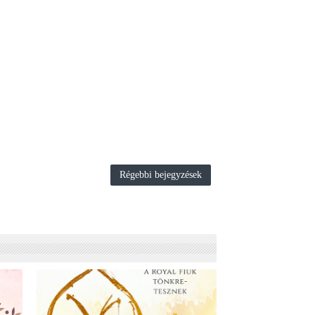
Régebbi bejegyzések