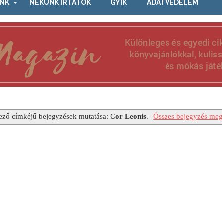
NK
NEKÜNK ÍRTÁTOK
GYIK
ADATVÉDELEM
ező címkéjű bejegyzések mutatása:
Cor Leonis
.
Összes bejegyzés megj