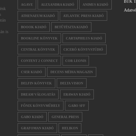
BTK T
AGAVE
ALEXANDRA KIADÓ
ANIMUS KIADÓ
nénk
Adatv
s
ATHENAEUM KIADÓ
ATLANTIC PRESS KIADÓ
után
BOOOK KIADÓ
BETŰTÉSZTA KIADÓ
án is
BOOKLINE KÖNYVEK
CARTAPHILUS KIADÓ
CENTRAL KÖNYVEK
CICERÓ KÖNYVSTÚDIÓ
CONTENT 2 CONNECT
COR LEONIS
CSER KIADÓ
DECENS MÉDIA MAGAZIN
DELFIN KÖNYVEK
DELTA VISION
DREAM VÁLOGATÁS
ERAWAN KIADÓ
FŐNIX KÖNYVMŰHELY
GABO SFF
GABO KIADÓ
GENERAL PRESS
GRAFOMAN KIADÓ
HELIKON