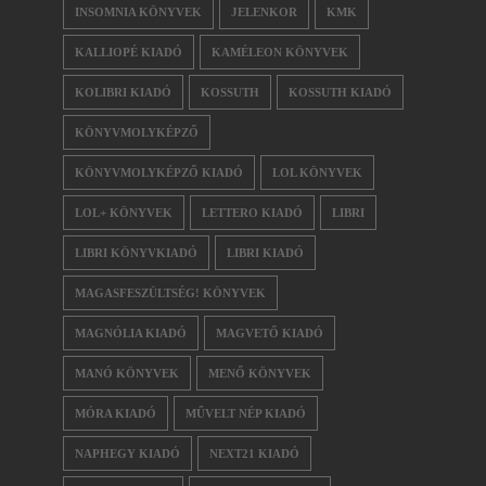
INSOMNIA KÖNYVEK
JELENKOR
KMK
KALLIOPÉ KIADÓ
KAMÉLEON KÖNYVEK
KOLIBRI KIADÓ
KOSSUTH
KOSSUTH KIADÓ
KÖNYVMOLYKÉPZŐ
KÖNYVMOLYKÉPZŐ KIADÓ
LOL KÖNYVEK
LOL+ KÖNYVEK
LETTERO KIADÓ
LIBRI
LIBRI KÖNYVKIADÓ
LIBRI KIADÓ
MAGASFESZÜLTSÉG! KÖNYVEK
MAGNÓLIA KIADÓ
MAGVETŐ KIADÓ
MANÓ KÖNYVEK
MENŐ KÖNYVEK
MÓRA KIADÓ
MŰVELT NÉP KIADÓ
NAPHEGY KIADÓ
NEXT21 KIADÓ