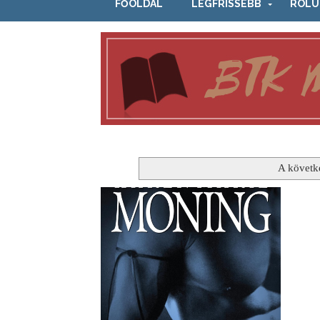
FŐOLDAL
LEGFRISSEBB
RÓLU
A követk