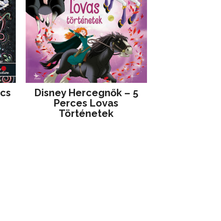
jcs
Disney ​Hercegnők – 5
Perces Lovas
Történetek