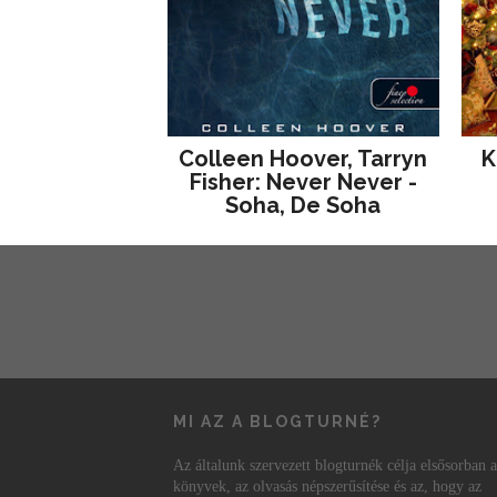
Colleen Hoover, Tarryn
K
Fisher: Never Never -
Soha, De Soha
MI AZ A BLOGTURNÉ?
Az általunk szervezett blogturnék célja elsősorban a
könyvek, az olvasás népszerűsítése és az, hogy az