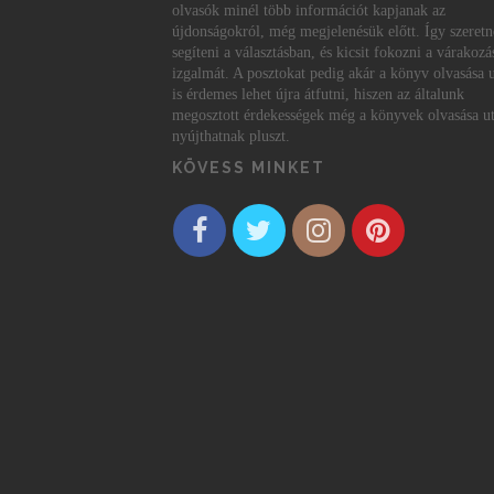
olvasók minél több információt kapjanak az
újdonságokról, még megjelenésük előtt. Így szeret
segíteni a választásban, és kicsit fokozni a várakozá
izgalmát. A posztokat pedig akár a könyv olvasása 
is érdemes lehet újra átfutni, hiszen az általunk
megosztott érdekességek még a könyvek olvasása ut
nyújthatnak pluszt.
KÖVESS MINKET