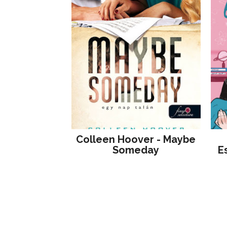
Colleen Hoover - Maybe
Someday
E