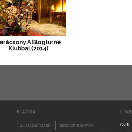
arácsony A Blogturné
Klubbal (2014)
KIADÓK
LIN
GyIK
21. SZÁZAD KIADÓ
ABSZOLÚT KÖNYVEK