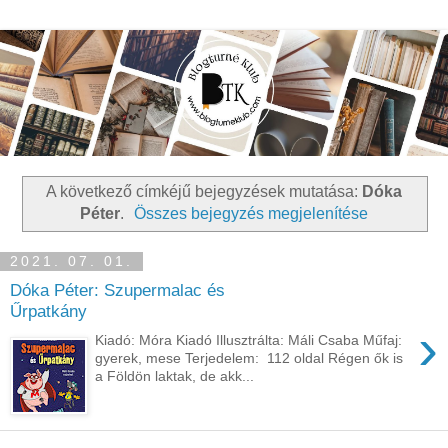
A következő címkéjű bejegyzések mutatása:
Dóka
Péter
.
Összes bejegyzés megjelenítése
2021. 07. 01.
Dóka Péter: Szupermalac és
Űrpatkány
›
Kiadó: Móra Kiadó Illusztrálta: Máli Csaba Műfaj:
gyerek, mese Terjedelem: 112 oldal Régen ők is
a Földön laktak, de akk...