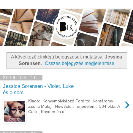
A következő címkéjű bejegyzések mutatása:
Jessica
Sorensen
.
Összes bejegyzés megjelenítése
2019. 06. 10.
Jessica Sorensen - Violet, Luke
és a sors
›
Kiadó: Könyvmolyképző Fordító: Komáromy
Zsófia Műfaj: New Adult Terjedelem: 384 oldal A
Callie, Kayden és a ...