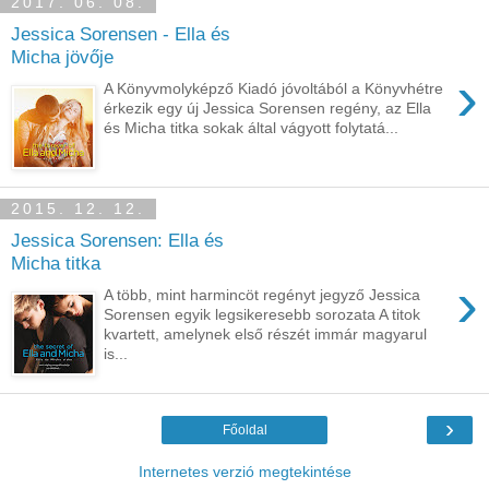
2017. 06. 08.
Jessica Sorensen - Ella és
Micha jövője
›
A Könyvmolyképző Kiadó jóvoltából a Könyvhétre
érkezik egy új Jessica Sorensen regény, az Ella
és Micha titka sokak által vágyott folytatá...
2015. 12. 12.
Jessica Sorensen: Ella és
Micha titka
›
A több, mint harmincöt regényt jegyző Jessica
Sorensen egyik legsikeresebb sorozata A titok
kvartett, amelynek első részét immár magyarul
is...
›
Főoldal
Internetes verzió megtekintése