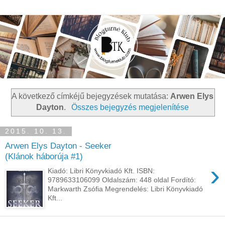
A következő címkéjű bejegyzések mutatása:
Arwen Elys
Dayton
.
Összes bejegyzés megjelenítése
2015. 10. 13.
Arwen Elys Dayton - Seeker
(Klánok háborúja #1)
›
Kiadó: Libri Könyvkiadó Kft. ISBN:
9789633106099 Oldalszám: 448 oldal Fordító:
Markwarth Zsófia Megrendelés: Libri Könyvkiadó
Kft...