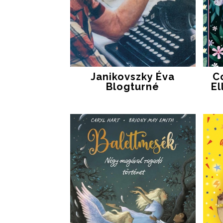
Janikovszky Éva
C
Blogturné
El