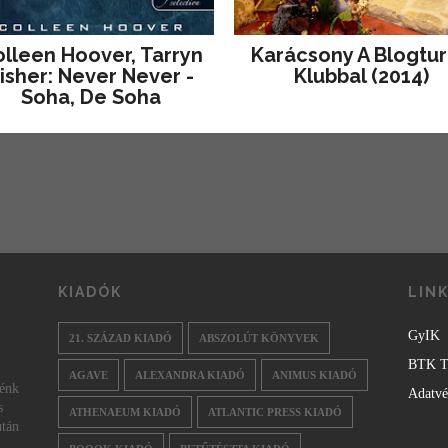
lleen Hoover, Tarryn
Karácsony A Blogtu
isher: Never Never -
Klubbal (2014)
Soha, De Soha
KIADÓK
LIN
GyIK
21. SZÁZAD KIADÓ
ABSZOLÚT KÖNYVEK
BTK T
AGAVE
ALEXANDRA KIADÓ
ANIMUS KIADÓ
nénk
Adatv
s
ATHENAEUM KIADÓ
ATLANTIC PRESS KIADÓ
után