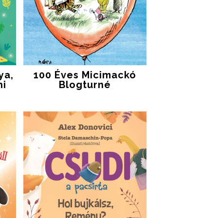
ya,
100 Éves Micimackó
ni
Blogturné