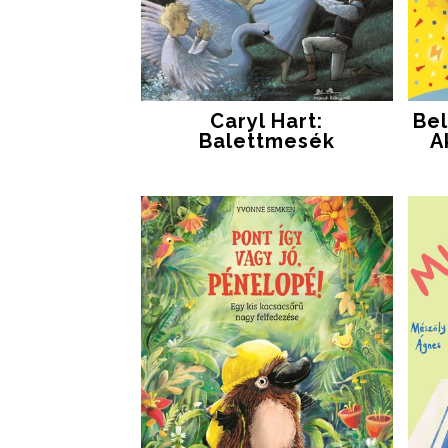
Caryl Hart:
Bel
Balettmesék
A