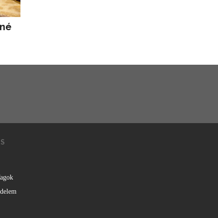
rné
KS
agok
édelem