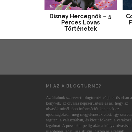
Disney ​Hercegnők – 5
Co
Perces Lovas
F
Történetek
MI AZ A BLOGTURNÉ?
Az általunk szervezett blogturnék célja elsősorban a
könyvek, az olvasás népszerűsítése és az, hogy az
olvasók minél több információt kapjanak az
újdonságokról, még megjelenésük előtt. Így szeret
segíteni a választásban, és kicsit fokozni a várakozá
izgalmát. A posztokat pedig akár a könyv olvasása 
is érdemes lehet újra átfutni, hiszen az általunk