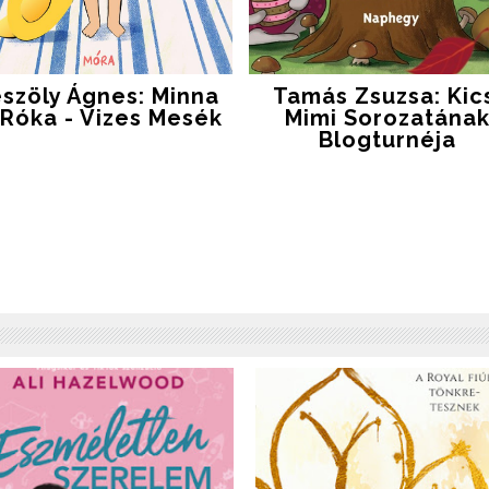
szöly Ágnes: Minna
Tamás Zsuzsa: Kic
 Róka - Vizes Mesék
Mimi Sorozatána
Blogturnéja