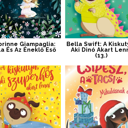
orinne Giampaglia:
Bella Swift: A ​kiskut
la És Az Éneklő Eső
Aki Dinó Akart Len
(13.)