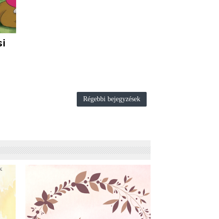
si
k
Régebbi bejegyzések