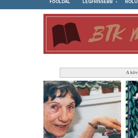
FŐOLDAL
LEGFRISSEBB
RÓLU
A köv