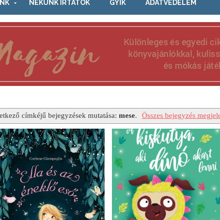
NK
NEKÜNK ÍRTÁTOK
GYIK
ADATVÉDELEM
etkező címkéjű bejegyzések mutatása:
mese
.
Összes bejegyzés megjele