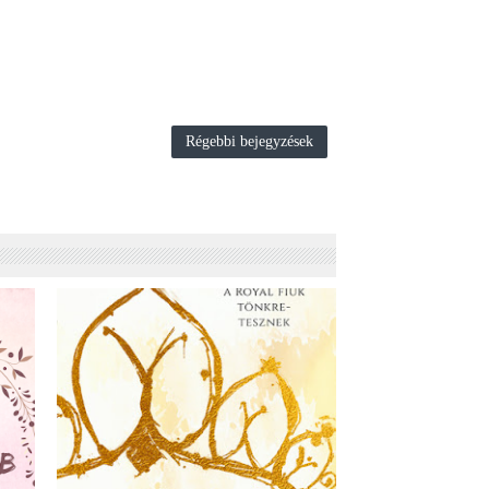
Régebbi bejegyzések