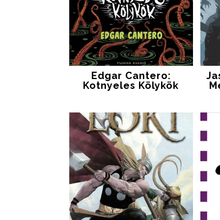
Edgar Cantero:
Ja
Kotnyeles Kölykök
M