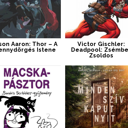
son Aaron: Thor – A
Victor Gischler:
ennydörgés Istene
Deadpool: ​Zsémb
Zsoldos