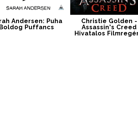
rah Andersen: Puha
Christie Golden -
Boldog Puffancs
Assassin's Creed
Hivatalos Filmregé