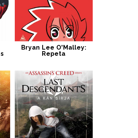
Bryan Lee O'Malley:
es
Repeta