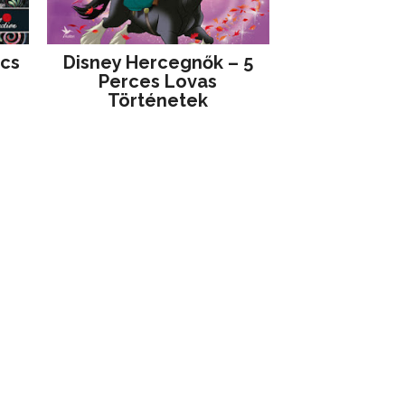
jcs
Disney ​Hercegnők – 5
Perces Lovas
Történetek