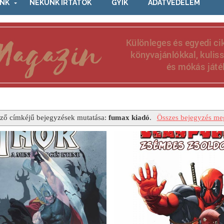
NK
NEKÜNK ÍRTÁTOK
GYIK
ADATVÉDELEM
ző címkéjű bejegyzések mutatása:
fumax kiadó
.
Összes bejegyzés meg