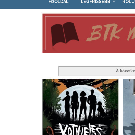
FŐOLDAL
LEGFRISSEBB
RÓLU
A követke