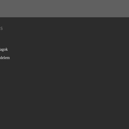
KS
agok
édelem