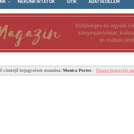
NK
NEKÜNK ÍRTÁTOK
GYIK
ADATVÉDELEM
ő címkéjű bejegyzések mutatása:
Monica Porter
.
Összes bejegyzés me