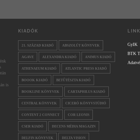
KIADÓK
LIN
GyIK
21. SZÁZAD KIADÓ
ABSZOLÚT KÖNYVEK
BTK T
AGAVE
ALEXANDRA KIADÓ
ANIMUS KIADÓ
nénk
Adatv
s
ATHENAEUM KIADÓ
ATLANTIC PRESS KIADÓ
után
BOOOK KIADÓ
BETŰTÉSZTA KIADÓ
án is
BOOKLINE KÖNYVEK
CARTAPHILUS KIADÓ
CENTRAL KÖNYVEK
CICERÓ KÖNYVSTÚDIÓ
CONTENT 2 CONNECT
COR LEONIS
CSER KIADÓ
DECENS MÉDIA MAGAZIN
DELFIN KÖNYVEK
DELTA VISION