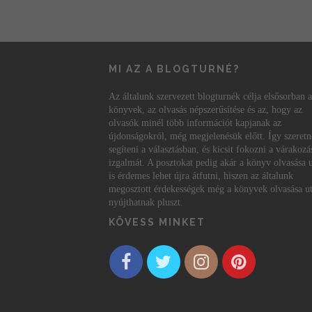
MI AZ A BLOGTURNÉ?
Az általunk szervezett blogturnék célja elsősorban a
könyvek, az olvasás népszerűsítése és az, hogy az
olvasók minél több információt kapjanak az
újdonságokról, még megjelenésük előtt. Így szeret
segíteni a választásban, és kicsit fokozni a várakozá
izgalmát. A posztokat pedig akár a könyv olvasása 
is érdemes lehet újra átfutni, hiszen az általunk
megosztott érdekességek még a könyvek olvasása ut
nyújthatnak pluszt.
KÖVESS MINKET