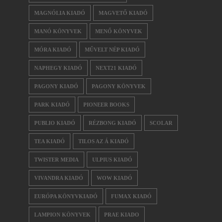
MAGNÓLIA KIADÓ
MAGVETŐ KIADÓ
MANÓ KÖNYVEK
MENŐ KÖNYVEK
MÓRA KIADÓ
MŰVELT NÉP KIADÓ
NAPHEGY KIADÓ
NEXT21 KIADÓ
PAGONY KIADÓ
PAGONY KÖNYVEK
PARK KIADÓ
PIONEER BOOKS
PUBLIO KIADÓ
RÉZBONG KIADÓ
SCOLAR
TEA KIADÓ
TILOS AZ Á KIADÓ
TWISTER MEDIA
ULPIUS KIADÓ
VIVANDRA KIADÓ
WOW KIADÓ
EURÓPA KÖNYVKIADÓ
FUMAX KIADÓ
LAMPION KÖNYVEK
PRAE KIADO