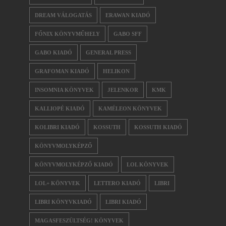
DREAM VÁLOGATÁS
ERAWAN KIADÓ
FŐNIX KÖNYVMŰHELY
GABO SFF
GABO KIADÓ
GENERAL PRESS
GRAFOMAN KIADÓ
HELIKON
INSOMNIA KÖNYVEK
JELENKOR
KMK
KALLIOPÉ KIADÓ
KAMÉLEON KÖNYVEK
KOLIBRI KIADÓ
KOSSUTH
KOSSUTH KIADÓ
KÖNYVMOLYKÉPZŐ
KÖNYVMOLYKÉPZŐ KIADÓ
LOL KÖNYVEK
LOL+ KÖNYVEK
LETTERO KIADÓ
LIBRI
LIBRI KÖNYVKIADÓ
LIBRI KIADÓ
MAGASFESZÜLTSÉG! KÖNYVEK