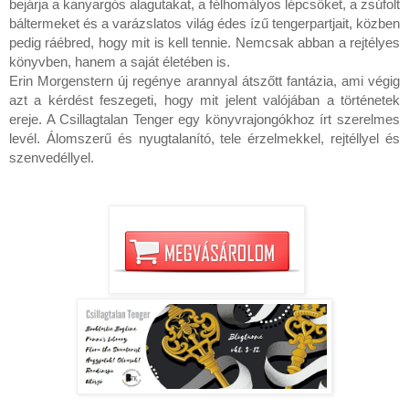
bejárja a kanyargós alagutakat, a félhomályos lépcsőket, a zsúfolt 
báltermeket és a varázslatos világ édes ízű tengerpartjait, közben 
pedig ráébred, hogy mit is kell tennie. Nemcsak abban a rejtélyes 
könyvben, hanem a saját életében is.
Erin Morgenstern új regénye arannyal átszőtt fantázia, ami végig 
azt a kérdést feszegeti, hogy mit jelent valójában a történetek 
ereje. A Csillagtalan Tenger egy könyvrajongókhoz írt szerelmes 
levél. Álomszerű és nyugtalanító, tele érzelmekkel, rejtéllyel és 
szenvedéllyel.