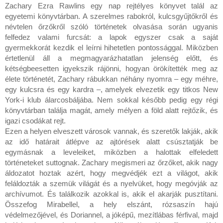
Zachary Ezra Rawlins egy nap rejtélyes könyvet talál az 
egyetemi könyvtárban. A szerelmes rabokról, kulcsgyűjtőkről és 
névtelen őrzőkről szóló történetek olvasása során ugyanis 
felfedez valami furcsát: a lapok egyszer csak a saját 
gyermekkorát kezdik el leírni hihetetlen pontossággal. Miközben 
értetlenül áll a megmagyarázhatatlan jelenség előtt, és 
kétségbeesetten igyekszik rájönni, hogyan örökítették meg az 
élete történetét, Zachary rábukkan néhány nyomra – egy méhre, 
egy kulcsra és egy kardra –, amelyek elvezetik egy titkos New 
York-i klub álarcosbáljába. Nem sokkal később pedig egy régi 
könyvtárban találja magát, amely mélyen a föld alatt rejtőzik, és 
igazi csodákat rejt.
Ezen a helyen elveszett városok vannak, és szeretők lakják, akik 
az idő határait átlépve az ajtórések alatt csúsztatják be 
egymásnak a leveleiket, miközben a halottak elfeledett 
történeteket suttognak. Zachary megismeri az őrzőket, akik nagy 
áldozatot hoztak azért, hogy megvédjék ezt a világot, akik 
feláldozták a szemük világát és a nyelvüket, hogy megóvják az 
archívumot. És találkozik azokkal is, akik el akarják pusztítani. 
Összefog Mirabellel, a hely elszánt, rózsaszín hajú 
védelmezőjével, és Doriannel, a jóképű, mezítlábas férfival, majd 