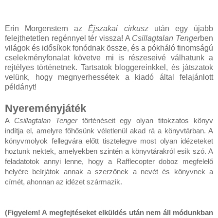
Erin Morgenstern az
Éjszakai cirkusz
után egy újabb
felejthetetlen regénnyel tér vissza! A
Csillagtalan Tenger
ben
világok és idősíkok fonódnak össze, és a pókháló finomságú
cselekményfonalat követve mi is részeseivé válhatunk a
rejtélyes történetnek. Tartsatok bloggereinkkel, és játszatok
velünk, hogy megnyerhessétek a kiadó által felajánlott
példányt!
Nyereményjáték
A 
Csillagtalan Tenger 
történéseit egy olyan titokzatos könyv 
indítja el, amelyre főhősünk véletlenül akad rá a könyvtárban. A 
könyvmolyok fellegvára előtt tisztelegve most olyan idézeteket 
hoztunk nektek, amelyekben szintén a könyvtárakról esik szó. A 
feladatotok annyi lenne, hogy a Rafflecopter doboz megfelelő 
helyére beírjátok annak a szerzőnek a nevét és könyvnek a 
címét, ahonnan az idézet származik.
(Figyelem! A megfejtéseket elküldés után nem áll módunkban 