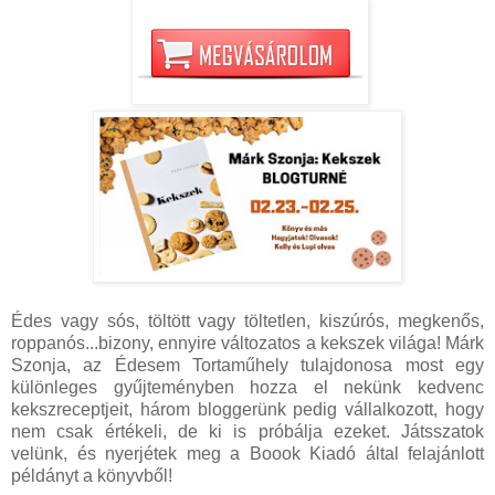
Édes vagy sós, töltött vagy töltetlen, kiszúrós, megkenős,
roppanós...bizony, ennyire változatos a kekszek világa! Márk
Szonja, az Édesem Tortaműhely tulajdonosa most egy
különleges gyűjteményben hozza el nekünk kedvenc
kekszreceptjeit, három bloggerünk pedig vállalkozott, hogy
nem csak értékeli, de ki is próbálja ezeket. Játsszatok
velünk, és nyerjétek meg a Boook Kiadó által felajánlott
példányt a könyvből!