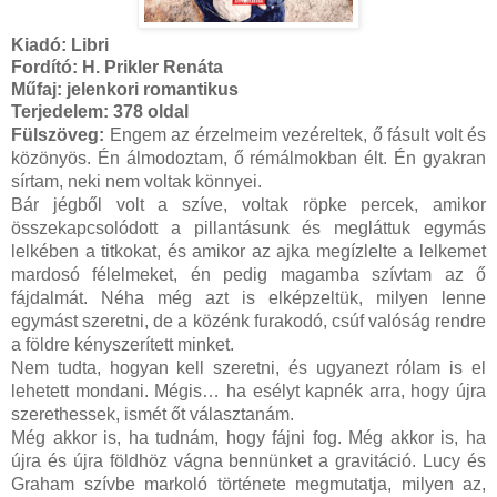
Kiadó:
Libri
Fordító:
H. Prikler Renáta
Műfaj: jelenkori romantikus
Terjedelem:
378 oldal
Fülszöveg:
Engem az érzelmeim vezéreltek, ő fásult volt és
közönyös. Én álmodoztam, ő rémálmokban élt. Én gyakran
sírtam, neki nem voltak könnyei.
Bár jégből volt a szíve, voltak röpke percek, amikor
összekapcsolódott a pillantásunk és megláttuk egymás
lelkében a titkokat, és amikor az ajka megízlelte a lelkemet
mardosó félelmeket, én pedig magamba szívtam az ő
fájdalmát. Néha még azt is elképzeltük, milyen lenne
egymást szeretni, de a közénk furakodó, csúf valóság rendre
a földre kényszerített minket.
Nem tudta, hogyan kell szeretni, és ugyanezt rólam is el
lehetett mondani. Mégis… ha esélyt kapnék arra, hogy újra
szerethessek, ismét őt választanám.
Még akkor is, ha tudnám, hogy fájni fog. Még akkor is, ha
újra és újra földhöz vágna bennünket a gravitáció. Lucy és
Graham szívbe markoló története megmutatja, milyen az,