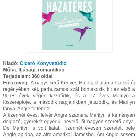
Kiadó:
Ciceró Könyvstúdió
Műfaj: Ifjúsági, romantikus
Terjedelem:
360 oldal
Fülszöveg:
A nagysikerű Kedves Halottak! után a szerző új
regényében két, párhuzamos szál bontakozik ki: az első a
90-es évek végén kezdődik, és a 17 éves Marilyn a
főszereplője, a második napjainkban játszódik, és Marilyn
lánya, Angie története.
A tizenhét éves, félvér Angie számára Marilyn a keményen
dolgozó, gyerekét egyedül nevelő, őt nagyon szerető anya.
De Marilyn is volt fiatal. Tizenhét évesen szeretett bele
Angie apjába, az afro-amerikai Jamesbe. Ám Angie sosem