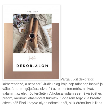
Varga Judit dekoratőr, 
lakberendező, a népszerű Juditu blog írója nap mint nap inspirálja 
változásra, megújulásra olvasóit az otthonteremtés, a divat, 
valamint az életmód területén. Alkotásai vidám személyiségét és 
precíz, mérnöki látásmódját tükrözik. Sohasem fogy ki a kreatív 
ötletekből! Első könyve olyan nőknek szól, akik örömüket lelik az 