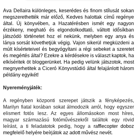
Ava Dellaira különleges, keserédes és finom stílusát sokan 
megszerethették már előző, Kedves halottak című regénye 
által. Új könyvében, a Hazatérésben ismét egy nagyon 
érzékeny, megható és elgondolkodtató, váltott idősíkban 
játszódó történetet hoz el nekünk, melyben egy anya és 
lánya sorsát követhetjük végig. Vajon sikerül megküzdeni a 
múlt kísérteteivel és begyógyítani a régi sebeket a szeretet 
és megértés által? Ezekre a kérdésekre is választ kaptok, ha 
elkíséritek öt bloggerünket. Ha pedig velünk játszotok, most 
megnyerhetitek a Ciceró Könyvstúdió által felajánlott három 
példány egyikét!
Nyereményjáték:
A regényben központi szerepet játszik a fényképezés, 
Marilyn fiatal korában sokat álmodozik arról, hogy egyszer 
elismert fotós lesz. Az egyes állomásokon most híres, 
magyar származású fotóművészekről találtok egy rövid 
leírást, a ti feladatotok pedig, hogy a 
rafflecopter doboz 
megfelelő helyére beírjátok az adott művész nevét.