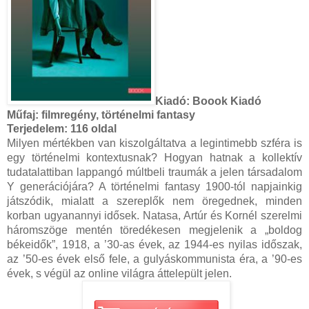
Kiadó:
Boook Kiadó
Műfaj:
filmregény, történelmi fantasy
Terjedelem:
116 oldal
Milyen mértékben van kiszolgáltatva a legintimebb szféra is
egy történelmi kontextusnak? Hogyan hatnak a kollektív
tudatalattiban lappangó múltbeli traumák a jelen társadalom
Y generációjára? A történelmi fantasy 1900-tól napjainkig
játszódik, mialatt a szereplők nem öregednek, minden
korban ugyanannyi idősek. Natasa, Artúr és Kornél szerelmi
háromszöge mentén töredékesen megjelenik a „boldog
békeidők”, 1918, a ’30-as évek, az 1944-es nyilas időszak,
az ’50-es évek első fele, a gulyáskommunista éra, a ’90-es
évek, s végül az online világra áttelepült jelen.