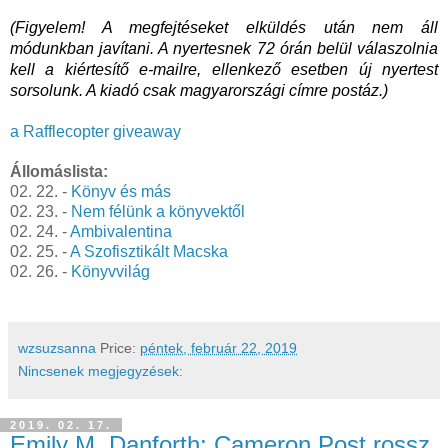
(Figyelem! A megfejtéseket elküldés után nem áll 
módunkban javítani. A nyertesnek 72 órán belül válaszolnia 
kell a kiértesítő e-mailre, ellenkező esetben új nyertest 
sorsolunk. A kiadó csak magyarországi címre postáz.)
a Rafflecopter giveaway
Állomáslista:
02. 22. -
Könyv és más
02. 23. -
Nem félünk a könyvektől
02. 24. -
Ambivalentina
02. 25. -
A Szofisztikált Macska
02. 26. -
Könyvvilág
wzsuzsanna
Price:
péntek, február 22, 2019
Nincsenek megjegyzések:
2019. 02. 17.
Emily M. Danforth: Cameron Post rossz