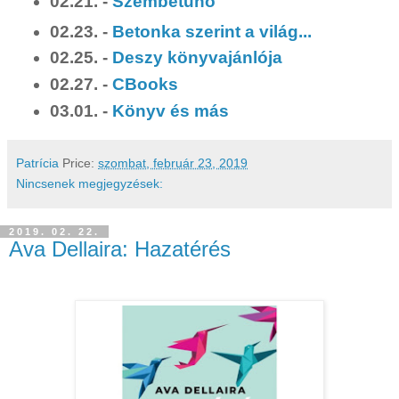
02.21. -
Szembetűnő
02.23. -
Betonka szerint a világ...
02.25. -
Deszy könyvajánlója
02.27. -
CBooks
03.01. -
Könyv és más
Patrícia
Price:
szombat, február 23, 2019
Nincsenek megjegyzések:
2019. 02. 22.
Ava Dellaira: Hazatérés