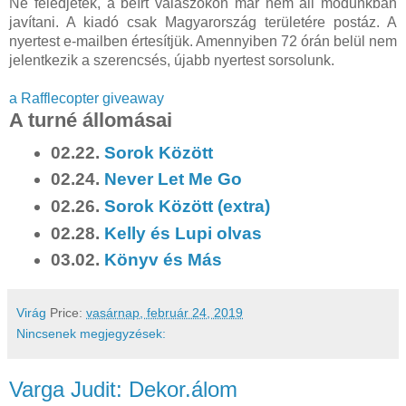
Ne feledjétek, a beírt válaszokon már nem áll módunkban
javítani. A kiadó csak Magyarország területére postáz. A
nyertest e-mailben értesítjük. Amennyiben 72 órán belül nem
jelentkezik a szerencsés, újabb nyertest sorsolunk.
a Rafflecopter giveaway
A turné állomásai
02.22.
Sorok Között
02.24.
Never Let Me Go
02.26.
Sorok Között (extra)
02.28.
Kelly és Lupi olvas
03.02.
Könyv és Más
Virág
Price:
vasárnap, február 24, 2019
Nincsenek megjegyzések:
Varga Judit: Dekor.álom