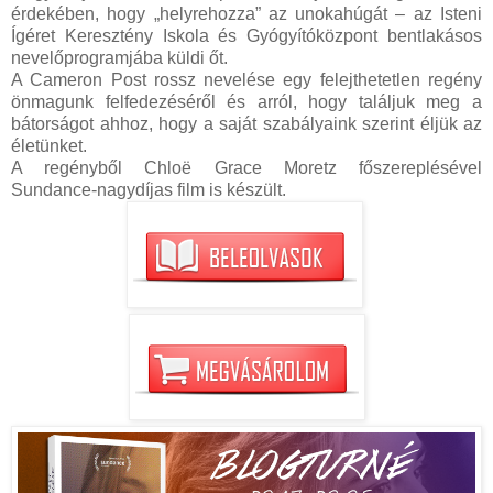
érdekében, hogy „helyrehozza” az unokahúgát – az Isteni
Ígéret Keresztény Iskola és Gyógyítóközpont bentlakásos
nevelőprogramjába küldi őt.
A Cameron Post rossz nevelése egy felejthetetlen regény
önmagunk felfedezéséről és arról, hogy találjuk meg a
bátorságot ahhoz, hogy a saját szabályaink szerint éljük az
életünket.
A regényből Chloë Grace Moretz főszereplésével
Sundance-nagydíjas film is készült.