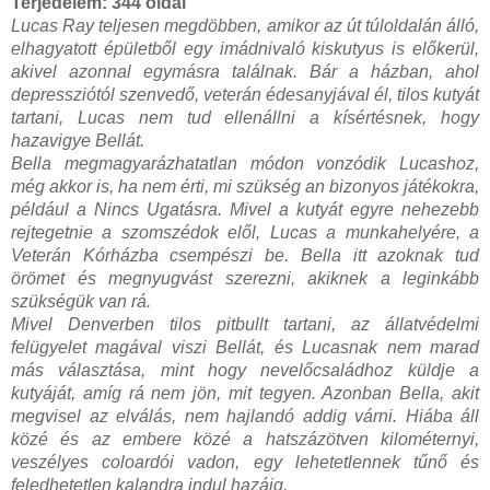
Terjedelem:
344 oldal
Lucas Ray teljesen megdöbben, amikor az út túloldalán álló,
elhagyatott épületből egy imádnivaló kiskutyus is előkerül,
akivel azonnal egymásra találnak. Bár a házban, ahol
depressziótól szenvedő, veterán édesanyjával él, tilos kutyát
tartani, Lucas nem tud ellenállni a kísértésnek, hogy
hazavigye Bellát.
Bella megmagyarázhatatlan módon vonzódik Lucashoz,
még akkor is, ha nem érti, mi szükség an bizonyos játékokra,
például a Nincs Ugatásra. Mivel a kutyát egyre nehezebb
rejtegetnie a szomszédok elől, Lucas a munkahelyére, a
Veterán Kórházba csempészi be. Bella itt azoknak tud
örömet és megnyugvást szerezni, akiknek a leginkább
szükségük van rá.
Mivel Denverben tilos pitbullt tartani, az állatvédelmi
felügyelet magával viszi Bellát, és Lucasnak nem marad
más választása, mint hogy nevelőcsaládhoz küldje a
kutyáját, amíg rá nem jön, mit tegyen. Azonban Bella, akit
megvisel az elválás, nem hajlandó addig várni. Hiába áll
közé és az embere közé a hatszázötven kilométernyi,
veszélyes coloardói vadon, egy lehetetlennek tűnő és
feledhetetlen kalandra indul hazáig.