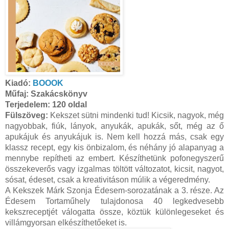
Kiadó:
BOOOK
Műfaj: Szakácskönyv
Terjedelem:
120 oldal
Fülszöveg:
Kekszet sütni mindenki tud! Kicsik, nagyok, még
nagyobbak, fiúk, lányok, anyukák, apukák, sőt, még az ő
apukájuk és anyukájuk is. Nem kell hozzá más, csak egy
klassz recept, egy kis önbizalom, és néhány jó alapanyag a
mennybe repítheti az embert. Készíthetünk pofonegyszerű
összekeverős vagy izgalmas töltött változatot, kicsit, nagyot,
sósat, édeset, csak a kreativitáson múlik a végeredmény.
A Kekszek Márk Szonja Édesem-sorozatának a 3. része. Az
Édesem Tortaműhely tulajdonosa 40 legkedvesebb
kekszreceptjét válogatta össze, köztük különlegeseket és
villámgyorsan elkészíthetőeket is.