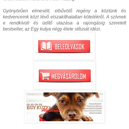
Gyönyörűen elmesélt, elbűvölő regény a köztünk és
kedvenceink közt lévő elszakíthatatlan kötelékről. A szívnek
e rendkívüli és üdítő utazása a rajongásig szeretett
bestseller, az Egy kutya négy élete stílusát idézi.