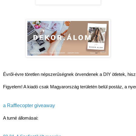
Évről-évre töretlen népszerűségnek örvendenek a DIY ötletek, hiszen
Figyelem! A kiadó csak Magyarország területén belül postáz, a nyer
a Rafflecopter giveaway
A turné állomásai: 