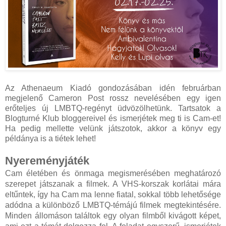
Az Athenaeum Kiadó gondozásában idén februárban
megjelenő Cameron Post rossz nevelésében egy igen
erőteljes új LMBTQ-regényt üdvözölhetünk. Tartsatok a
Blogturné Klub bloggereivel és ismerjétek meg ti is Cam-et!
Ha pedig mellette velünk játszotok, akkor a könyv egy
példánya is a tiétek lehet!
Nyereményjáték
Cam életében és önmaga megismerésében meghatározó
szerepet játszanak a filmek. A VHS-korszak korlátai mára
eltűntek, így ha Cam ma lenne fiatal, sokkal több lehetősége
adódna a különböző LMBTQ-témájú filmek megtekintésére.
Minden állomáson találtok egy olyan filmből kivágott képet,