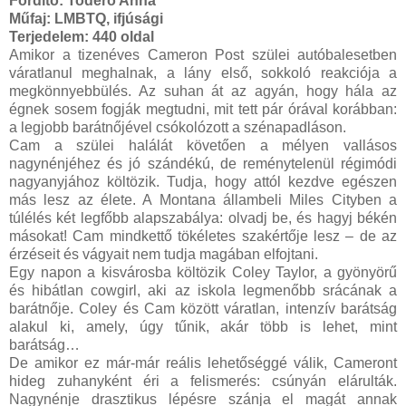
Fordító:
Todero Anna
Műfaj:
LMBTQ, ifjúsági
Terjedelem:
440 oldal
Amikor ​a tizenéves Cameron Post szülei autóbalesetben
váratlanul meghalnak, a lány első, sokkoló reakciója a
megkönnyebbülés. Az suhan át az agyán, hogy hála az
égnek sosem fogják megtudni, mit tett pár órával korábban:
a legjobb barátnőjével csókolózott a szénapadláson.
Cam a szülei halálát követően a mélyen vallásos
nagynénjéhez és jó szándékú, de reménytelenül régimódi
nagyanyjához költözik. Tudja, hogy attól kezdve egészen
más lesz az élete. A Montana állambeli Miles Cityben a
túlélés két legfőbb alapszabálya: olvadj be, és hagyj békén
másokat! Cam mindkettő tökéletes szakértője lesz – de az
érzéseit és vágyait nem tudja magában elfojtani.
Egy napon a kisvárosba költözik Coley Taylor, a gyönyörű
és hibátlan cowgirl, aki az iskola legmenőbb srácának a
barátnője. Coley és Cam között váratlan, intenzív barátság
alakul ki, amely, úgy tűnik, akár több is lehet, mint
barátság…
De amikor ez már-már reális lehetőséggé válik, Cameront
hideg zuhanyként éri a felismerés: csúnyán elárulták.
Nagynénje drasztikus lépésre szánja el magát annak