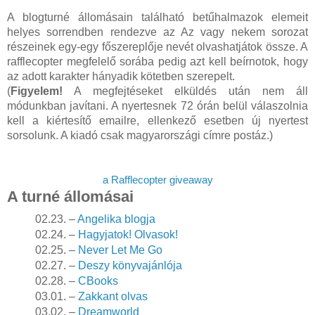
A blogturné állomásain található betűhalmazok elemeit
helyes sorrendben rendezve az Az vagy nekem sorozat
részeinek egy-egy főszereplője nevét olvashatjátok össze. A
rafflecopter megfelelő sorába pedig azt kell beírnotok, hogy
az adott karakter hányadik kötetben szerepelt.
(
Figyelem!
A megfejtéseket elküldés után nem áll
módunkban javítani. A nyertesnek 72 órán belül válaszolnia
kell a kiértesítő emailre, ellenkező esetben új nyertest
sorsolunk. A kiadó csak magyarországi címre postáz.)
a Rafflecopter giveaway
A turné állomásai
02.23. –
Angelika blogja
02.24. –
Hagyjatok! Olvasok!
02.25. –
Never Let Me Go
02.27. –
Deszy könyvajánlója
02.28. –
CBooks
03.01. –
Zakkant olvas
03.02. –
Dreamworld