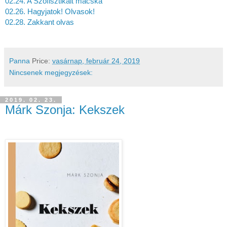
02.24. A Szofisztikált macska
02.26. Hagyjatok! Olvasok! 
02.28. Zakkant olvas
Panna
Price:
vasárnap, február 24, 2019
Nincsenek megjegyzések:
2019. 02. 23.
Márk Szonja: Kekszek