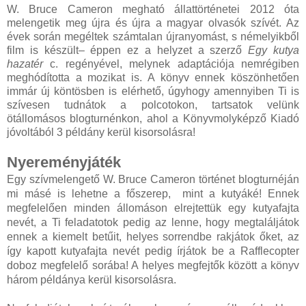
W. Bruce Cameron megható állattörténetei 2012 óta
melengetik meg újra és újra a magyar olvasók szívét. Az
évek során megéltek számtalan újranyomást, s némelyikből
film is készült– éppen ez a helyzet a szerző
Egy kutya
hazatér
c. regényével, melynek adaptációja nemrégiben
meghódította a mozikat is. A könyv ennek köszönhetően
immár új köntösben is elérhető, úgyhogy amennyiben Ti is
szívesen tudnátok a polcotokon, tartsatok velünk
ötállomásos blogturnénkon, ahol a Könyvmolyképző Kiadó
jóvoltából 3 példány kerül kisorsolásra!
Nyereményjáték
Egy szívmelengető W. Bruce Cameron történet blogturnéján
mi másé is lehetne a főszerep, mint a kutyáké! Ennek
megfelelően minden állomáson elrejtettük egy kutyafajta
nevét, a Ti feladatotok pedig az lenne, hogy megtaláljátok
ennek a kiemelt betűit, helyes sorrendbe rakjátok őket, az
így kapott kutyafajta nevét pedig írjátok be a Rafflecopter
doboz megfelelő sorába! A helyes megfejtők között a könyv
három példánya kerül kisorsolásra.