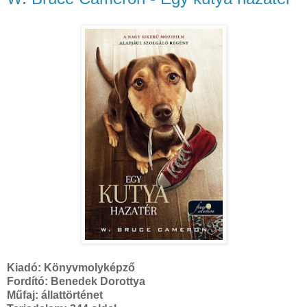
Kiadó:
Könyvmolyképző
Fordító:
Benedek Dorottya
Műfaj: állattörténet