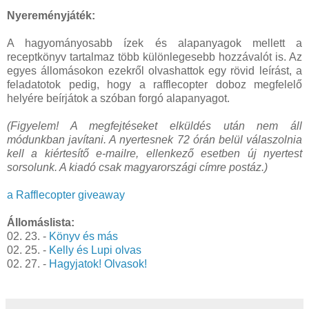
Nyereményjáték:
A hagyományosabb ízek és alapanyagok mellett a
receptkönyv tartalmaz több különlegesebb hozzávalót is. Az
egyes állomásokon ezekről olvashattok egy rövid leírást, a
feladatotok pedig, hogy a rafflecopter doboz megfelelő
helyére beírjátok a szóban forgó alapanyagot.
(Figyelem! A megfejtéseket elküldés után nem áll
módunkban javítani. A nyertesnek 72 órán belül válaszolnia
kell a kiértesítő e-mailre, ellenkező esetben új nyertest
sorsolunk. A kiadó csak magyarországi címre postáz.)
a Rafflecopter giveaway
Állomáslista:
02. 23. -
Könyv és más
02. 25. -
Kelly és Lupi olvas
02. 27. -
Hagyjatok! Olvasok!