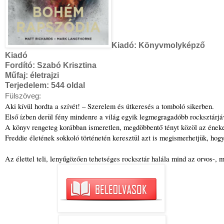
Kiadó:
Könyvmolyképző
Kiadó
Fordító:
Szabó Krisztina
Műfaj: életrajzi
Terjedelem:
544 oldal
Fülszöveg:
Aki kívül hordta a szívét! – Szerelem és útkeresés a tomboló sikerben.
Első ízben derül fény mindenre a világ egyik legmegragadóbb rocksztárjáv
A könyv rengeteg korábban ismeretlen, megdöbbentő tényt közöl az énekesr
Freddie életének sokkoló történetén keresztül azt is megismerhetjük, hogy
Az élettel teli, lenyűgözően tehetséges rocksztár halála mind az orvos-, 