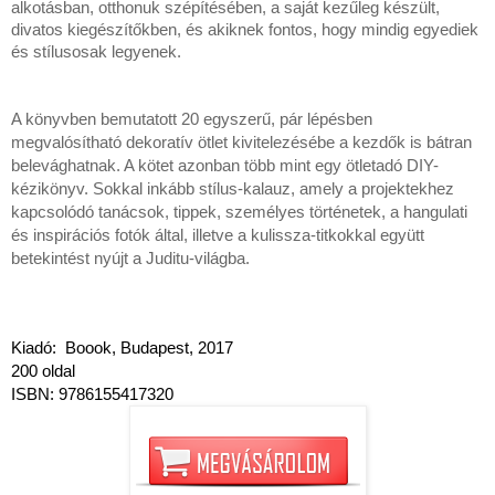
alkotásban, otthonuk szépítésében, a saját kezűleg készült, 
divatos kiegészítőkben, és akiknek fontos, hogy mindig egyediek 
és stílusosak legyenek.
A könyvben bemutatott 20 egyszerű, pár lépésben 
megvalósítható dekoratív ötlet kivitelezésébe a kezdők is bátran 
belevághatnak. A kötet azonban több mint egy ötletadó DIY-
kézikönyv. Sokkal inkább stílus-kalauz, amely a projektekhez 
kapcsolódó tanácsok, tippek, személyes történetek, a hangulati 
és inspirációs fotók által, illetve a kulissza-titkokkal együtt 
betekintést nyújt a Juditu-világba.
Kiadó:  Boook, Budapest, 2017
200 oldal  
ISBN: 9786155417320