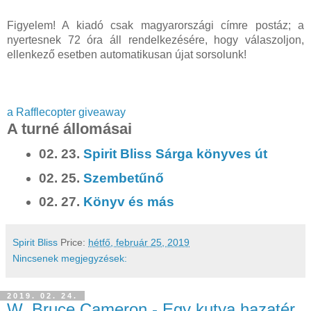
Figyelem! A kiadó csak magyarországi címre postáz; a
nyertesnek 72 óra áll rendelkezésére, hogy válaszoljon,
ellenkező esetben automatikusan újat sorsolunk!
a Rafflecopter giveaway
A turné állomásai
02. 23.
Spirit Bliss Sárga könyves út
02. 25.
Szembetűnő
02. 27.
Könyv és más
Spirit Bliss
Price:
hétfő, február 25, 2019
Nincsenek megjegyzések:
2019. 02. 24.
W. Bruce Cameron - Egy kutya hazatér