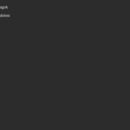
agok
édelem