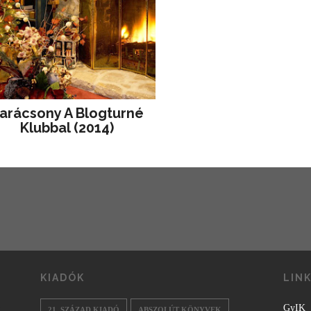
arácsony A Blogturné
Klubbal (2014)
KIADÓK
LIN
GyIK
21. SZÁZAD KIADÓ
ABSZOLÚT KÖNYVEK