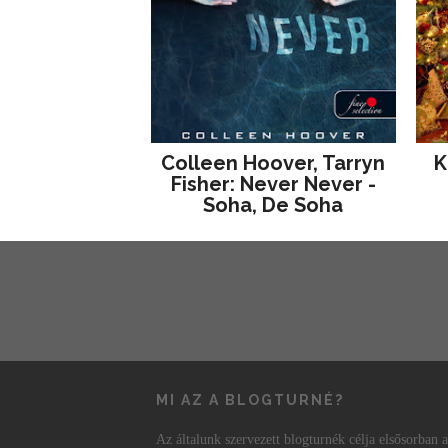
Colleen Hoover, Tarryn
K
Fisher: Never Never -
Soha, De Soha
MI AZ A BLOGTURNÉ?
Az általunk szervezett blogturnék célja elsősorban a