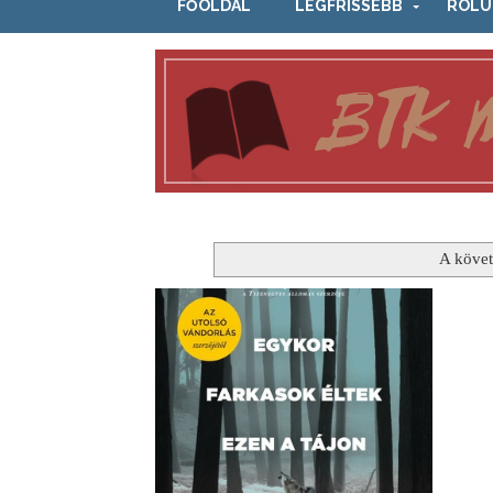
FŐOLDAL
LEGFRISSEBB
RÓLU
A követ