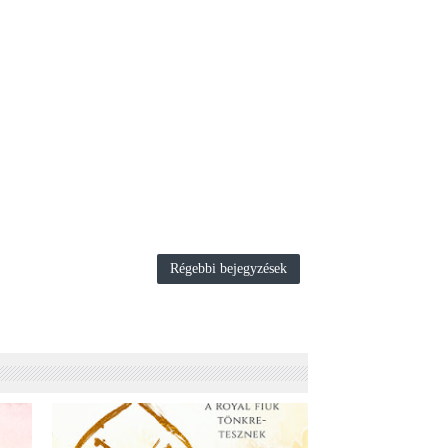
Régebbi bejegyzések