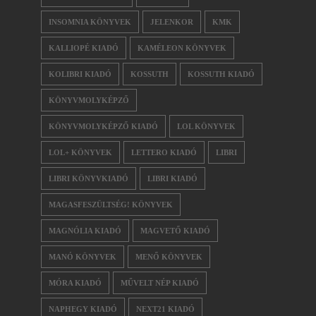
INSOMNIA KÖNYVEK
JELENKOR
KMK
KALLIOPÉ KIADÓ
KAMÉLEON KÖNYVEK
KOLIBRI KIADÓ
KOSSUTH
KOSSUTH KIADÓ
KÖNYVMOLYKÉPZŐ
KÖNYVMOLYKÉPZŐ KIADÓ
LOL KÖNYVEK
LOL+ KÖNYVEK
LETTERO KIADÓ
LIBRI
LIBRI KÖNYVKIADÓ
LIBRI KIADÓ
MAGASFESZÜLTSÉG! KÖNYVEK
MAGNÓLIA KIADÓ
MAGVETŐ KIADÓ
MANÓ KÖNYVEK
MENŐ KÖNYVEK
MÓRA KIADÓ
MŰVELT NÉP KIADÓ
NAPHEGY KIADÓ
NEXT21 KIADÓ