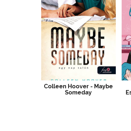
Colleen Hoover - Maybe
Someday
E