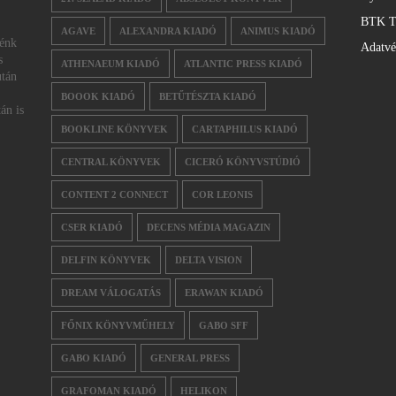
BTK T
AGAVE
ALEXANDRA KIADÓ
ANIMUS KIADÓ
nénk
Adatv
s
ATHENAEUM KIADÓ
ATLANTIC PRESS KIADÓ
után
BOOOK KIADÓ
BETŰTÉSZTA KIADÓ
án is
BOOKLINE KÖNYVEK
CARTAPHILUS KIADÓ
CENTRAL KÖNYVEK
CICERÓ KÖNYVSTÚDIÓ
CONTENT 2 CONNECT
COR LEONIS
CSER KIADÓ
DECENS MÉDIA MAGAZIN
DELFIN KÖNYVEK
DELTA VISION
DREAM VÁLOGATÁS
ERAWAN KIADÓ
FŐNIX KÖNYVMŰHELY
GABO SFF
GABO KIADÓ
GENERAL PRESS
GRAFOMAN KIADÓ
HELIKON