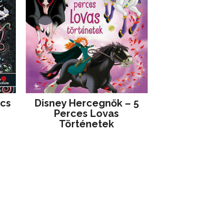
jcs
Disney ​Hercegnők – 5
Perces Lovas
Történetek