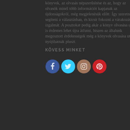
könyvek, az olvasás népszerűsítése és az, hogy az
olvasók minél több információt kapjanak az
újdonságokról, még megjelenésük előtt. Így szeret
segíteni a választásban, és kicsit fokozni a várakozá
izgalmát. A posztokat pedig akár a könyv olvasása 
is érdemes lehet újra átfutni, hiszen az általunk
megosztott érdekességek még a könyvek olvasása ut
nyújthatnak pluszt.
KÖVESS MINKET