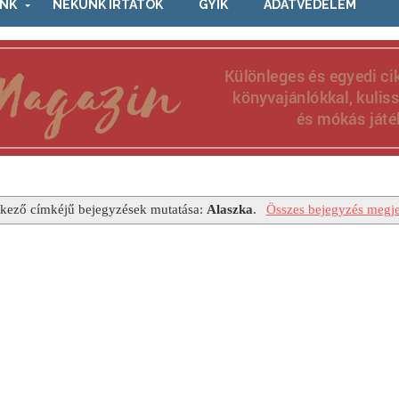
NK
NEKÜNK ÍRTÁTOK
GYIK
ADATVÉDELEM
kező címkéjű bejegyzések mutatása:
Alaszka
.
Összes bejegyzés megje