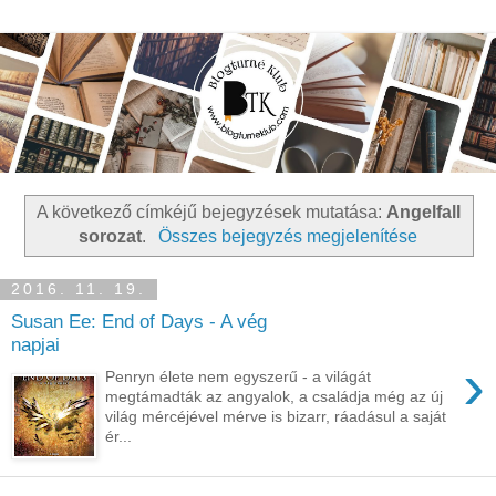
A következő címkéjű bejegyzések mutatása:
Angelfall
sorozat
.
Összes bejegyzés megjelenítése
2016. 11. 19.
Susan Ee: End of Days - A vég
napjai
›
Penryn élete nem egyszerű - a világát
megtámadták az angyalok, a családja még az új
világ mércéjével mérve is bizarr, ráadásul a saját
ér...