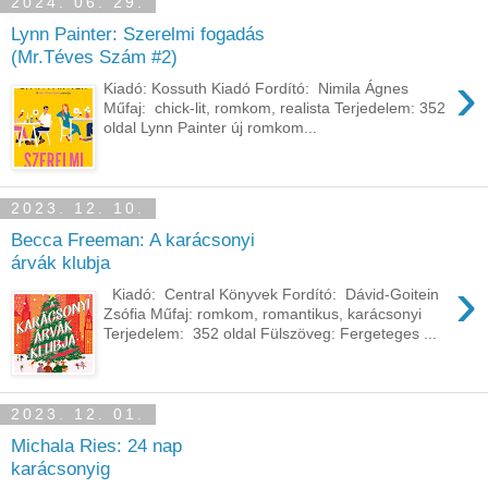
2024. 06. 29.
Lynn Painter: Szerelmi fogadás
(Mr.Téves Szám #2)
›
Kiadó: Kossuth Kiadó Fordító: Nimila Ágnes
Műfaj: chick-lit, romkom, realista Terjedelem: 352
oldal Lynn ​Painter új romkom...
2023. 12. 10.
Becca Freeman: A karácsonyi
árvák klubja
›
Kiadó: Central Könyvek Fordító: Dávid-Goitein
Zsófia Műfaj: romkom, romantikus, karácsonyi
Terjedelem: 352 oldal Fülszöveg: Fergeteges ...
2023. 12. 01.
Michala Ries: 24 ​nap
karácsonyig