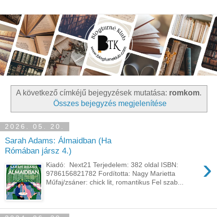
A következő címkéjű bejegyzések mutatása:
romkom
.
Összes bejegyzés megjelenítése
2026. 05. 20.
Sarah Adams: Álmaidban (Ha
Rómában jársz 4.)
›
Kiadó: Next21 Terjedelem: 382 oldal ISBN:
9786156821782 Fordította: Nagy Marietta
Műfaj/zsáner: chick lit, romantikus Fel szab...