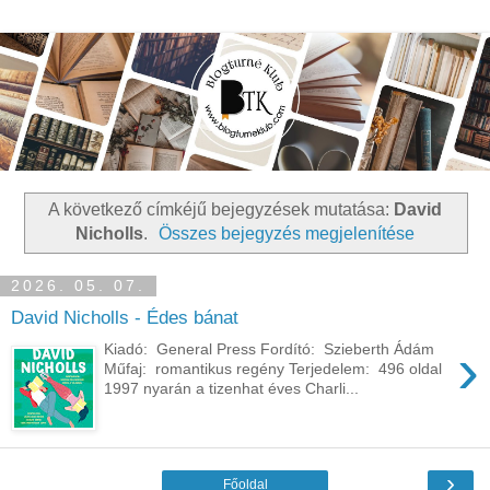
A következő címkéjű bejegyzések mutatása:
David
Nicholls
.
Összes bejegyzés megjelenítése
2026. 05. 07.
David Nicholls - Édes bánat
›
Kiadó: General Press Fordító: Szieberth Ádám
Műfaj: romantikus regény Terjedelem: 496 oldal
1997 nyarán a tizenhat éves Charli...
›
Főoldal