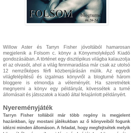
Willow Aster és Tarryn Fisher jóvoltából hamarosan
megjelenik a Folsom c. könyv a Könyvmolyképző Kiadó
gondozásában. A történet egy disztópikus világba kalauzolja
el az olvasót, ahol a világ fennmaradása már csak az utolsó
12 nemzőképes férfi közbenjárásán múlik. Az egyedi
világfelépítésű és izgalmas könyvről a blogturné három
bloggere is elmondja a véleményét. Ha szeretnétek
megnyerni a könyv egy példányát, kövessétek a turné
állomásait és játsszatok a kiadó által felajánlott példányért.
Nyereményjáték
Tarryn Fisher tollából már több regény is megjelent 
hazánkban, így mostani játékukban az ő könyveiből fogunk 
idézni minden állomáson. A feladat, hogy megfejtsétek melyik 