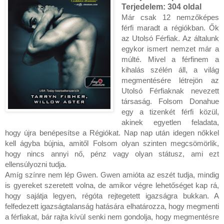
Terjedelem:
304 oldal
Már csak 12 nemzőképes 
férfi maradt a régiókban. Ők 
az Utolsó Férfiak. Az általunk 
egykor ismert nemzet már a 
múlté. Mivel a férfinem a 
kihalás szélén áll, a világ 
megmentésére létrejön az 
Utolsó Férfiaknak nevezett 
társaság. Folsom Donahue 
egy a tizenkét férfi közül, 
akinek egyetlen feladata, 
hogy újra benépesítse a Régiókat. Nap nap után idegen nőkkel 
kell ágyba bújnia, amitől Folsom olyan szinten megcsömörlik, 
hogy nincs annyi nő, pénz vagy olyan státusz, ami ezt 
ellensúlyozni tudja.

Amíg színre nem lép Gwen. Gwen amióta az eszét tudja, mindig 
is gyereket szeretett volna, de amikor végre lehetőséget kap rá, 
hogy sajátja legyen, régóta rejtegetett igazságra bukkan. A 
felfedezett igazságtalanság hatására elhatározza, hogy megmenti 
a férfiakat, bár rajta kívül senki nem gondolja, hogy megmentésre 