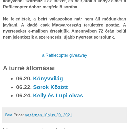
könyvéből származik az idézet, és beírjátok a könyv címét a 
Rafflecopter doboz megfelelő sorába.
Ne feledjétek, a beírt válaszokon már nem áll módunkban 
javítani. A kiadó csak Magyarország területére postáz. A 
nyerteseket e-mailben értesítjük. Amennyiben 72 órán belül 
nem jelentkezik a szerencsés, újabb nyertest sorsolunk.
a Rafflecopter giveaway
A turné állomásai
06.20.
Könyvvilág
06.22.
Sorok Között
06.24.
Kelly és Lupi olvas
Bea
Price:
vasárnap, június 20, 2021