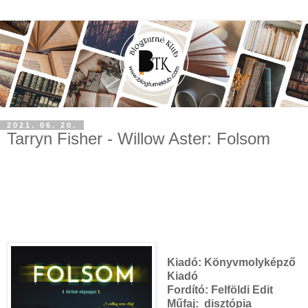
2021. 06. 20.
Tarryn Fisher - Willow Aster: Folsom
Kiadó:
Könyvmolyképző
Kiadó
Fordító:
Felföldi Edit
Műfaj: disztópia