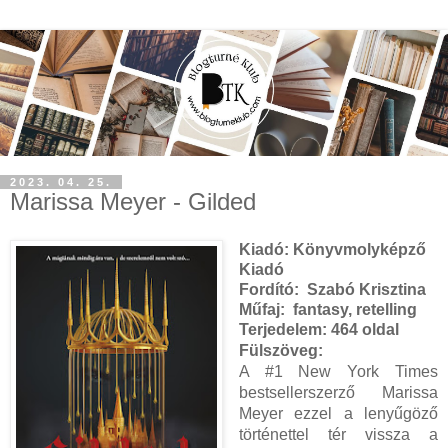
2023. 04. 25.
Marissa Meyer - Gilded
Kiadó:
Könyvmolyképző
Kiadó
Fordító: Szabó Krisztina
Műfaj: fantasy, retelling
Terjedelem:
464 oldal
Fülszöveg:
A ​#1 New York Times
bestsellerszerző Marissa
Meyer ezzel a lenyűgöző
történettel tér vissza a