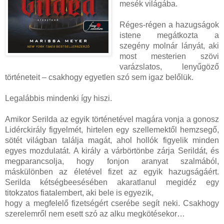
mesék világába.
Réges-régen a hazugságok
istene megátkozta a
szegény molnár lányát, aki
most mesterien szövi
varázslatos, lenyűgöző
történeteit – csakhogy egyetlen szó sem igaz belőlük.
Legalábbis mindenki így hiszi.
Amikor Serilda az egyik történetével magára vonja a gonosz
Lidérckirály figyelmét, hirtelen egy szellemektől hemzsegő,
sötét világban találja magát, ahol hollók figyelik minden
egyes mozdulatát. A király a várbörtönbe zárja Serildát, és
megparancsolja, hogy fonjon aranyat szalmából,
máskülönben az életével fizet az egyik hazugságáért.
Serilda kétségbeesésében akaratlanul megidéz egy
titokzatos fiatalembert, aki bele is egyezik,
hogy a megfelelő fizetségért cserébe segít neki. Csakhogy
szerelemről nem esett szó az alku megkötésekor…