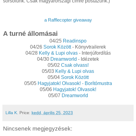
sorsolunk. Csak magyarországi címre postázunk.)
a Rafflecopter giveaway
A turné állomásai
04/25
Readinspo
04/26
Sorok Között
- Könyvtrailerek
04/28
Kelly & Lupi olvas
- Interjúfordítás
04/30
Dreamworld
- Idézetek
05/02
Csak olvass!
05/03
Kelly & Lupi olvas
05/04
Sorok Között
05/05
Hagyjatok! Olvasok! - Borítómustra
05/06
Hagyjatok! Olvasok!
05/07
Dreamworld
Lilla K.
Price:
kedd, április 25, 2023
Nincsenek megjegyzések: