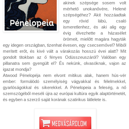
akinek szépsége sosem volt 
mérhető unokanővére, Helené 
szépségéhez? Akit hozzáadtak 
egy rövid lábú, csaló 
ismeretlenhez, és aki alig egy 
évig élvezhette a házasélet 
örömeit, mielőtt magára hagyták 
egy idegen országban, tizenhat évesen, egy csecsemővel? Miből 
merített erőt, és kivé vált a várakozás hosszú évei alatt? Mit 
gondolt titokban az ő fényes Odüsszeuszáról? Valóban egy 
pillanatra sem gyengült el? És nekünk, olvasóknak, vajon az 
igazat mondja?

Atwood Pénelopéja nem elvont mitikus alak, hanem hús-vér 
ember: formálódó személyiség vágyakkal és félelmekkel, 
gyarlóságokkal és sikerekkel. A Pénelopeia a feleség, a nő 
szemszögéből meséli újra az európai kultúra egyik alaptörténetét, 