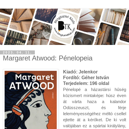
2023. 04. 11.
Margaret Atwood: Pénelopeia
Kiadó:
Jelenkor
Fordító:
Géher István
Terjedelem: 196
oldal
Pénelopé a házastársi hűség 
közismert mintaképe: húsz éven 
át várta haza a kalandor 
Odüsszeuszt, és férje 
leleményességéhez méltó csellel 
ejtette át a kérőket. De ki volt 
valójában ez a spártai királylány, 