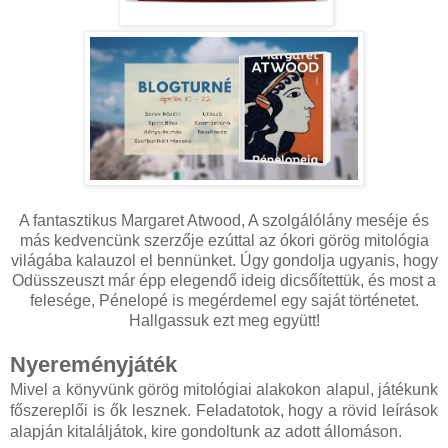
A fantasztikus Margaret Atwood, A szolgálólány meséje és
más kedvencünk szerzője ezúttal az ókori görög mitológia
világába kalauzol el bennünket. Úgy gondolja ugyanis, hogy
Odüsszeuszt már épp elegendő ideig dicsőítettük, és most a
felesége, Pénelopé is megérdemel egy saját történetet.
Hallgassuk ezt meg együtt!
Nyereményjáték
Mivel a könyvünk görög mitológiai alakokon alapul, játékunk
főszereplői is ők lesznek. Feladatotok, hogy a rövid leírások
alapján kitaláljátok, kire gondoltunk az adott állomáson.