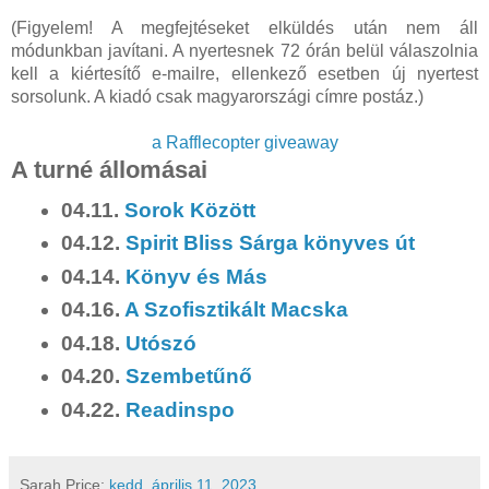
(Figyelem! A megfejtéseket elküldés után nem áll
módunkban javítani. A nyertesnek 72 órán belül válaszolnia
kell a kiértesítő e-mailre, ellenkező esetben új nyertest
sorsolunk. A kiadó csak magyarországi címre postáz.)
a Rafflecopter giveaway
A turné állomásai
04.11.
Sorok Között
04.12.
Spirit Bliss Sárga könyves út
04.14.
Könyv és Más
04.16.
A Szofisztikált Macska
04.18.
Utószó
04.20.
Szembetűnő
04.22.
Readinspo
Sarah
Price:
kedd, április 11, 2023