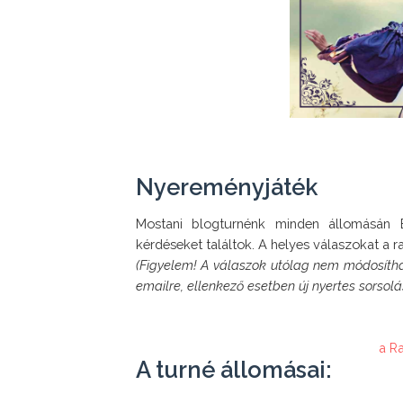
Nyereményjáték
Mostani blogturnénk minden állomásán E
(Figyelem! A válaszok utólag nem módosítható
emailre, ellenkező esetben új nyertes sorsol
a R
A turné állomásai: