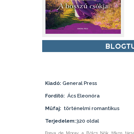
BLOGTU
Kiadó:
General Press
Fordító:
Ács Eleonóra
Műfaj:
történelmi romantikus
Terjedelem:
320 oldal
Freya de Moray a Bölcs Nők titkos társa