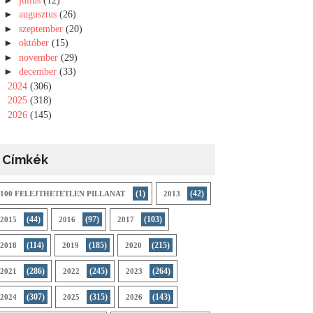
július
(12)
►
augusztus
(26)
►
szeptember
(20)
►
október
(15)
►
november
(29)
►
december
(33)
►
2024
(306)
►
2025
(318)
►
2026
(145)
Címkék
(1)
(42)
100 FELEJTHETETLEN PILLANAT
2013
(44)
(97)
(103)
2015
2016
2017
(114)
(185)
(215)
2018
2019
2020
(286)
(245)
(264)
2021
2022
2023
(307)
(315)
(143)
2024
2025
2026