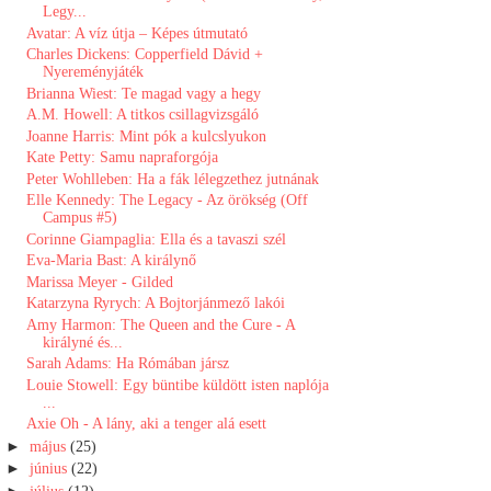
Legy...
Avatar: ​A víz útja – Képes útmutató
Charles Dickens: Copperfield ​Dávid +
Nyereményjáték
Brianna Wiest: Te ​magad vagy a hegy
A.M. Howell: A titkos csillagvizsgáló
Joanne Harris: Mint pók a kulcslyukon
Kate Petty: Samu ​napraforgója
Peter Wohlleben: Ha a fák lélegzethez jutnának
Elle Kennedy: The Legacy - Az örökség (Off
Campus #5)
Corinne Giampaglia: Ella és a tavaszi szél
Eva-Maria Bast: A királynő
Marissa Meyer - Gilded
Katarzyna Ryrych: A Bojtorjánmező lakói
Amy Harmon: The Queen and the Cure - A
királyné és...
Sarah Adams: Ha Rómában jársz
Louie Stowell: Egy ​büntibe küldött isten naplója
...
Axie Oh - A lány, aki a tenger alá esett
►
május
(25)
►
június
(22)
►