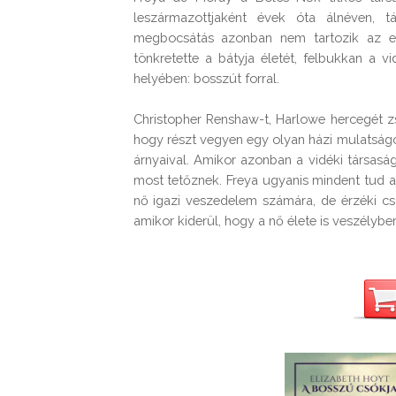
leszármazottjaként évek óta álnéven, tá
megbocsátás azonban nem tartozik az eré
tönkretette a bátyja életét, felbukkan a v
helyében: bosszút forral.
Christopher Renshaw-t, Harlowe hercegét zsar
hogy részt vegyen egy olyan házi mulatságon
árnyaival. Amikor azonban a vidéki társaság 
most tetőznek. Freya ugyanis mindent tud az
nő igazi veszedelem számára, de érzéki csá
amikor kiderül, hogy a nő élete is veszélyben