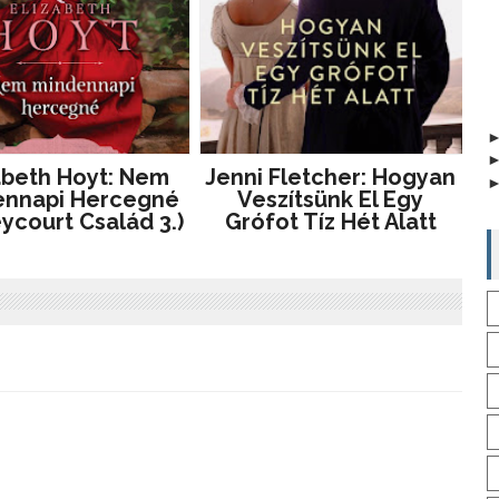
abeth Hoyt: Nem
Jenni Fletcher: Hogyan
ennapi Hercegné
Veszítsünk El Egy
eycourt Család 3.)
Grófot Tíz Hét Alatt