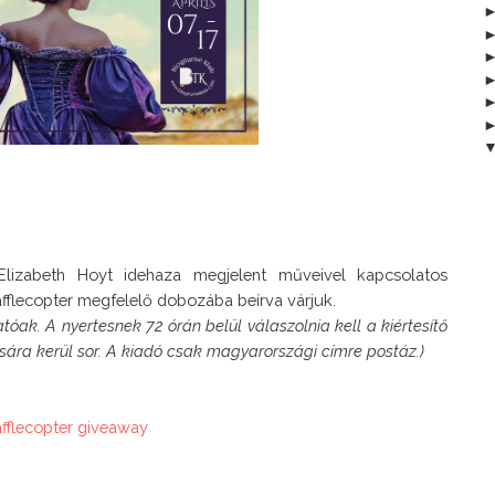
lizabeth Hoyt idehaza megjelent műveivel kapcsolatos 
ak. A nyertesnek 72 órán belül válaszolnia kell a kiértesítő 
ására kerül sor. A kiadó csak magyarországi címre postáz.)
afflecopter giveaway