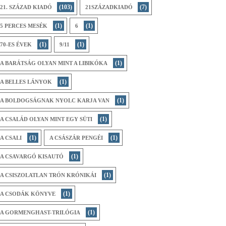
(103)
(7)
21. SZÁZAD KIADÓ
21SZÁZADKIADÓ
(1)
(1)
5 PERCES MESÉK
6
(1)
(1)
70-ES ÉVEK
9/11
(1)
A BARÁTSÁG OLYAN MINT A LIBIKÓKA
(1)
A BELLES LÁNYOK
(1)
A BOLDOGSÁGNAK NYOLC KARJA VAN
(1)
A CSALÁD OLYAN MINT EGY SÜTI
(1)
(1)
A CSALI
A CSÁSZÁR PENGÉI
(1)
A CSAVARGÓ KISAUTÓ
(1)
A CSISZOLATLAN TRÓN KRÓNIKÁI
(1)
A CSODÁK KÖNYVE
(1)
A GORMENGHAST-TRILÓGIA