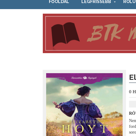
FŐOLDAL
LEGFRISSEBB
RÓLU
E
0
H
RÖ
Nem
for
sor