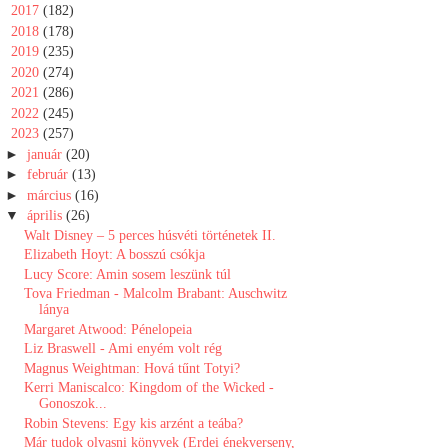
►
2017
(182)
►
2018
(178)
►
2019
(235)
►
2020
(274)
►
2021
(286)
►
2022
(245)
▼
2023
(257)
►
január
(20)
►
február
(13)
►
március
(16)
▼
április
(26)
Walt ​Disney – 5 perces húsvéti történetek II.
Elizabeth Hoyt: A bosszú csókja
Lucy Score: Amin sosem leszünk túl
Tova Friedman - Malcolm Brabant: Auschwitz ​
lánya
Margaret Atwood: Pénelopeia
Liz Braswell - Ami enyém volt rég
Magnus Weightman: Hová tűnt Totyi?
Kerri Maniscalco: Kingdom of the Wicked -
Gonoszok...
Robin Stevens: Egy kis arzént a teába?
Már tudok olvasni könyvek (Erdei énekverseny,