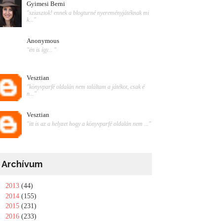
Gyimesi Berni
"sziasztok! ennek a blogturné nyereményjátéknak mi
k..."
Anonymous
"én is így... "
Vesztian
"könyvparfé oldalán nem találtam a játékot, csak é
n..."
Vesztian
"itt is az a helyzet hogy a könyvparfé oldalán nem ..."
Archívum
►
2013
(44)
►
2014
(155)
►
2015
(231)
►
2016
(233)