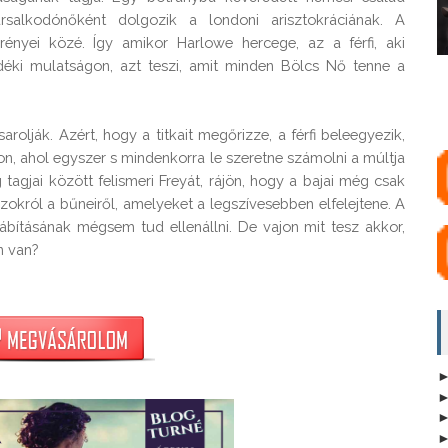
rsalkodónőként dolgozik a londoni arisztokráciának. A 
nyei közé. Így amikor Harlowe hercege, az a férfi, aki 
idéki mulatságon, azt teszi, amit minden Bölcs Nő tenne a 
olják. Azért, hogy a titkait megőrizze, a férfi beleegyezik, 
, ahol egyszer s mindenkorra le szeretne számolni a múltja 
tagjai között felismeri Freyát, rájön, hogy a bajai még csak 
okról a bűneiről, amelyeket a legszívesebben elfelejtene. A 
bításának mégsem tud ellenállni. De vajon mit tesz akkor, 
 van?
