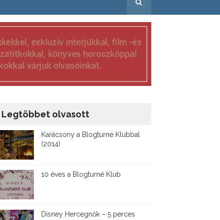
Legtöbbet olvasott
Karácsony a Blogturné Klubbal
(2014)
10 éves a Blogturné Klub
Disney ​Hercegnők – 5 perces