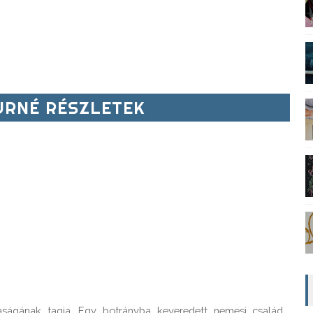
RNÉ RÉSZLETEK
ságának tagja. Egy botrányba keveredett nemesi család 