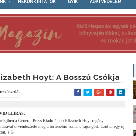
NK
NEKÜNK ÍRTÁTOK
GYIK
ADATVÉDELEM
lizabeth Hoyt: A Bosszú Csókja
ozzászólás
VID LEÍRÁS:
régiben a General Press Kiadó újabb Elizabeth Hoyt regény
dításával örvendeztette meg a történelmi románc rajongóit. Ezúttal egy új
ozat, a G