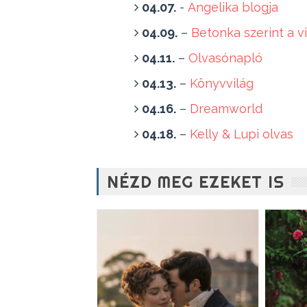
04.07.
-
Angelika blogja
04.09.
–
Betonka szerint a v
04.11.
–
Olvasónapló
04.13.
–
Könyvvilág
04.16.
–
Dreamworld
04.18.
–
Kelly & Lupi olvas
NÉZD MEG EZEKET IS