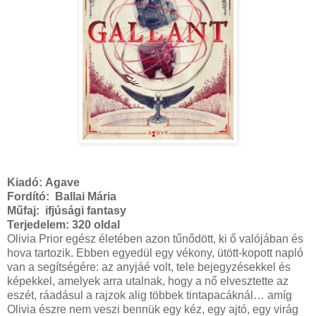
Kiadó:
Agave
Fordító: Ballai Mária
Műfaj: ifjúsági fantasy
Terjedelem:
320 oldal
Olivia Prior egész életében azon tűnődött, ki ő valójában és
hova tartozik. Ebben egyedül egy vékony, ütött-kopott napló
van a segítségére: az anyjáé volt, tele bejegyzésekkel és
képekkel, amelyek arra utalnak, hogy a nő elvesztette az
eszét, ráadásul a rajzok alig többek tintapacáknál… amíg
Olivia észre nem veszi bennük egy kéz, egy ajtó, egy virág