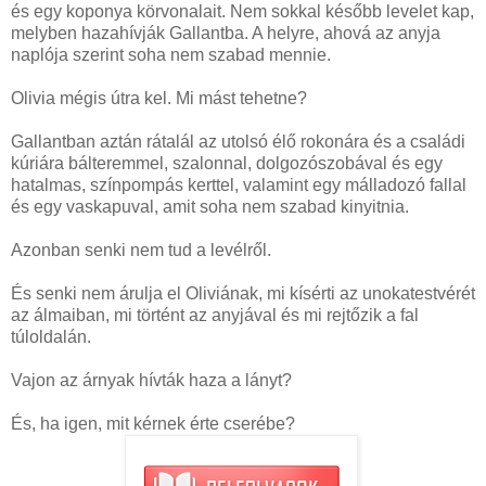
és egy koponya körvonalait. Nem sokkal később levelet kap,
melyben hazahívják Gallantba. A helyre, ahová az anyja
naplója szerint soha nem szabad mennie.
Olivia mégis útra kel. Mi mást tehetne?
Gallantban aztán rátalál az utolsó élő rokonára és a családi
kúriára bálteremmel, szalonnal, dolgozószobával és egy
hatalmas, színpompás kerttel, valamint egy málladozó fallal
és egy vaskapuval, amit soha nem szabad kinyitnia.
Azonban senki nem tud a levélről.
És senki nem árulja el Oliviának, mi kísérti az unokatestvérét
az álmaiban, mi történt az anyjával és mi rejtőzik a fal
túloldalán.
Vajon az árnyak hívták haza a lányt?
És, ha igen, mit kérnek érte cserébe?