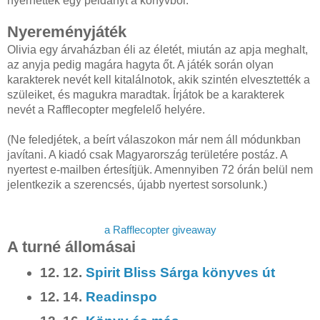
nyerhettek egy példányt a könyvből.
Nyereményjáték
Olivia egy árvaházban éli az életét, miután az apja meghalt,
az anyja pedig magára hagyta őt. A játék során olyan
karakterek nevét kell kitalálnotok, akik szintén elvesztették a
szüleiket, és magukra maradtak. Írjátok be a karakterek
nevét a Rafflecopter megfelelő helyére.
(Ne feledjétek, a beírt válaszokon már nem áll módunkban
javítani. A kiadó csak Magyarország területére postáz. A
nyertest e-mailben értesítjük. Amennyiben 72 órán belül nem
jelentkezik a szerencsés, újabb nyertest sorsolunk.)
a Rafflecopter giveaway
A turné állomásai
12. 12.
Spirit Bliss Sárga könyves út
12. 14.
Readinspo