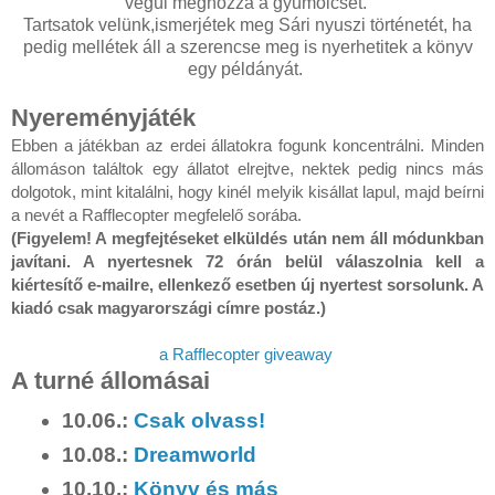
végül meghozza a gyümölcsét.
Tartsatok velünk,ismerjétek meg Sári nyuszi történetét, ha
pedig mellétek áll a szerencse meg is nyerhetitek a könyv
egy példányát.
Nyereményjáték
Ebben a játékban az erdei állatokra fogunk koncentrálni. Minden 
állomáson találtok egy állatot elrejtve, nektek pedig nincs más 
dolgotok, mint kitalálni, hogy kinél melyik kisállat lapul, majd beírni 
a nevét a Rafflecopter megfelelő sorába. 
(Figyelem! A megfejtéseket elküldés után nem áll módunkban 
javítani. A nyertesnek 72 órán belül válaszolnia kell a 
kiértesítő e-mailre, ellenkező esetben új nyertest sorsolunk. A 
a Rafflecopter giveaway
A turné állomásai
10.06.:
Csak olvass!
10.08.:
Dreamworld
10.10.:
Könyv és más