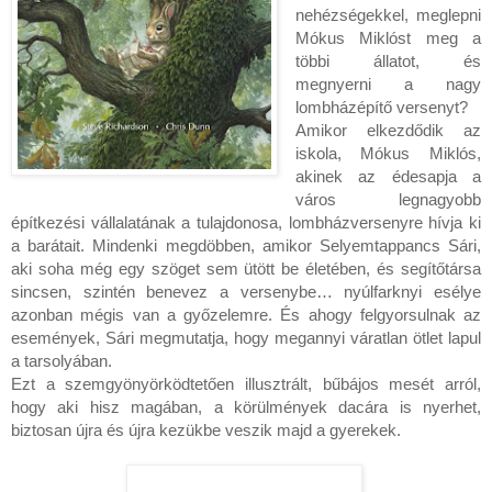
nehézségekkel, meglepni 
Mókus Miklóst meg a 
többi állatot, és 
megnyerni a nagy 
lombházépítő versenyt?

Amikor elkezdődik az 
iskola, Mókus Miklós, 
akinek az édesapja a 
város legnagyobb 
építkezési vállalatának a tulajdonosa, lombházversenyre hívja ki 
a barátait. Mindenki megdöbben, amikor Selyemtappancs Sári, 
aki soha még egy szöget sem ütött be életében, és segítőtársa 
sincsen, szintén benevez a versenybe… nyúlfarknyi esélye 
azonban mégis van a győzelemre. És ahogy felgyorsulnak az 
események, Sári megmutatja, hogy megannyi váratlan ötlet lapul 
a tarsolyában.

Ezt a szemgyönyörködtetően illusztrált, bűbájos mesét arról, 
hogy aki hisz magában, a körülmények dacára is nyerhet, 