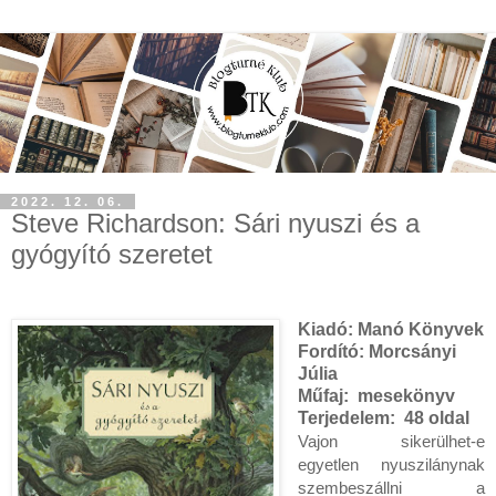
2022. 12. 06.
Steve Richardson: Sári ​nyuszi és a
gyógyító szeretet
Kiadó:
Manó Könyvek
Fordító:
Morcsányi
Júlia
Műfaj:
mesekönyv
Terjedelem:
48 oldal
Vajon sikerülhet-e 
egyetlen nyuszilánynak 
szembeszállni a 