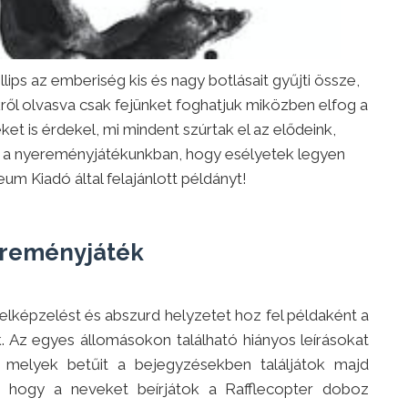
lips az emberiség kis és nagy botlásait gyűjti össze,
kről olvasva csak fejünket foghatjuk miközben elfog a
et is érdekel, mi mindent szúrtak el az elődeink,
zt a nyereményjátékunkban, hogy esélyetek legyen
m Kiadó által felajánlott példányt!
reményjáték
elképzelést és abszurd helyzetet hoz fel példaként a
 Az egyes állomásokon található hiányos leírásokat
, melyek betűit a bejegyzésekben találjátok majd
e, hogy a neveket beírjátok a Rafflecopter doboz