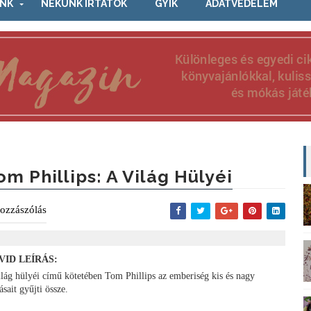
NK
NEKÜNK ÍRTÁTOK
GYIK
ADATVÉDELEM
om Phillips: A Világ Hülyéi
ozzászólás
VID LEÍRÁS:
ilág hülyéi című kötetében Tom Phillips az emberiség kis és nagy
ásait gyűjti össze.