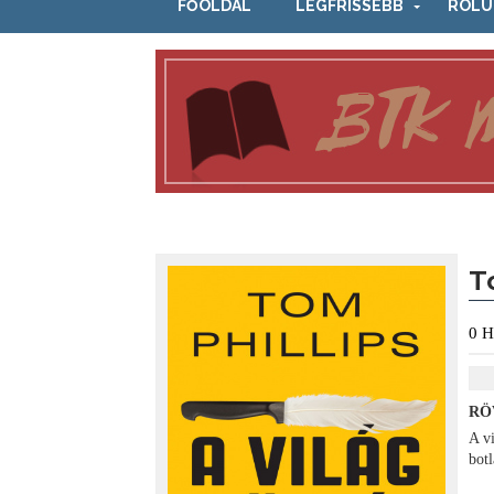
FŐOLDAL
LEGFRISSEBB
RÓLU
T
0
H
RÖ
A v
botl