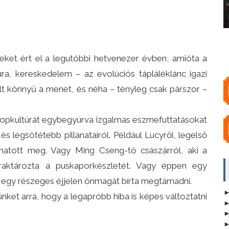
et ért el a legutóbbi hetvenezer évben, amióta a
ra, kereskedelem – az evolúciós tápláléklánc igazi
t könnyű a menet, és néha – tényleg csak párszor –
 popkultúrát egybegyúrva izgalmas eszmefuttatásokat
 legsötétebb pillanatairól. Például Lucyről, legelső
alhatott meg. Vagy Ming Cseng-tö császárról, aki a
 raktározta a puskaporkészletét. Vagy éppen egy
 egy részeges éjjelen önmagát bírta megtámadni.
ünket arra, hogy a legapróbb hiba is képes változtatni