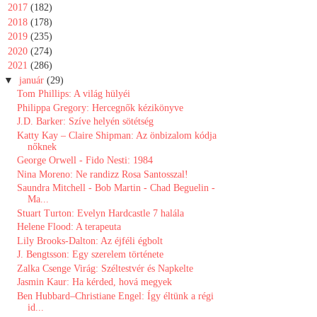
►
2017
(182)
►
2018
(178)
►
2019
(235)
►
2020
(274)
▼
2021
(286)
▼
január
(29)
Tom Phillips: A világ hülyéi
Philippa Gregory: Hercegnők ​kézikönyve
J.D. Barker: Szíve helyén sötétség
Katty Kay – Claire Shipman: Az önbizalom kódja
nőknek
George Orwell - Fido Nesti: 1984
Nina Moreno: Ne randizz Rosa Santosszal!
Saundra Mitchell - Bob Martin - Chad Beguelin -
Ma...
Stuart Turton: Evelyn Hardcastle 7 halála
Helene Flood: A terapeuta
Lily Brooks-Dalton: Az éjféli égbolt
J. Bengtsson: Egy ​szerelem története
Zalka Csenge Virág: Széltestvér és Napkelte
Jasmin Kaur: Ha kérded, hová megyek
Ben Hubbard–Christiane Engel: Így éltünk a régi
id...