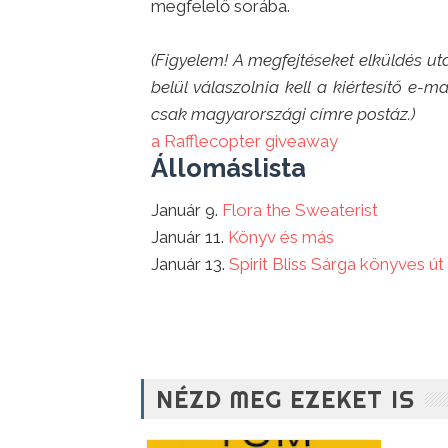
megfelelő sorába.
(Figyelem! A megfejtéseket elküldés u
belül válaszolnia kell a kiértesítő e-m
csak magyarországi címre postáz.)
a Rafflecopter giveaway
Állomáslista
Január 9.
Flora the Sweaterist
Január 11.
Könyv és más
Január 13.
Spirit Bliss Sárga könyves út
NÉZD MEG EZEKET IS