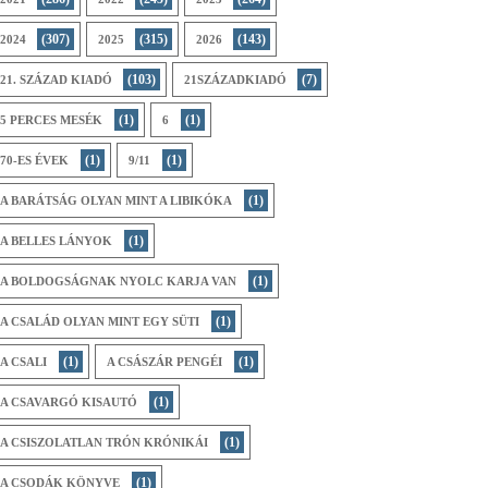
(307)
(315)
(143)
2024
2025
2026
(103)
(7)
21. SZÁZAD KIADÓ
21SZÁZADKIADÓ
(1)
(1)
5 PERCES MESÉK
6
(1)
(1)
70-ES ÉVEK
9/11
(1)
A BARÁTSÁG OLYAN MINT A LIBIKÓKA
(1)
A BELLES LÁNYOK
(1)
A BOLDOGSÁGNAK NYOLC KARJA VAN
(1)
A CSALÁD OLYAN MINT EGY SÜTI
(1)
(1)
A CSALI
A CSÁSZÁR PENGÉI
(1)
A CSAVARGÓ KISAUTÓ
(1)
A CSISZOLATLAN TRÓN KRÓNIKÁI
(1)
A CSODÁK KÖNYVE