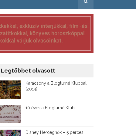
Legtöbbet olvasott
Karácsony a Blogturné Klubbal
(2014)
10 éves a Blogturné Klub
Disney ​Hercegnők – 5 perces