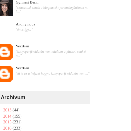
Gyimesi Berni
"sziasztok! ennek a blogturné nyereményjátéknak mi
k..."
Anonymous
"én is így... "
Vesztian
"könyvparfé oldalán nem találtam a játékot, csak é
n..."
Vesztian
"itt is az a helyzet hogy a könyvparfé oldalán nem ..."
Archívum
►
2013
(44)
►
2014
(155)
►
2015
(231)
►
2016
(233)