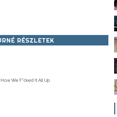
RNÉ RÉSZLETEK
f How We F*cked It All Up