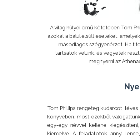
A világ hülyéi című kötetében Tom Phil
azokat a balul elsült eseteket, amelye
másodlagos szégyenérzet. Ha titek
tartsatok velünk, és vegyetek rés
megnyerni az Athenaeu
Nye
Tom Phillips rengeteg kudarcot, téves 
könyvében, most ezekből válogattunk.
egy-egy névvel kellene kiegészíteni
kiemelve. A feladatotok annyi lenn