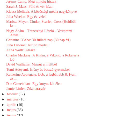
Jeremy Camp: Még ​mindig hiszek
Sarah J. Maas: Föld ​és vér háza
Klausz Melinda: A közösségi média nagykönyve
Julia Whelan: Egy év veled
Marissa Meyer: Cinder, Scarlet, Cress (Holdbéli
kr...
Nagy Ádám - Trencsényi László - Veszprémi
Attila: ...
Christine D'Abo: 30 fülledt nap (30 nap #1)
Juno Dawson: Kifutó modell
Anna Woltz: Alaska
Charlie Mackesy: A ​Kisfiú, a Vakond, a Róka és a
Ló
David Walliams: Mamut ​a múltból
Tomi Adeyemi: Erény ​és bosszú gyermekei
Katherine Applegate: Bob, a legbátrabb & Ivan,
az ...
Dan Gemeinhart: Egy ​kutyus két élete
Jamie Littler: Zúzmaraszív
►
február
(17)
►
március
(18)
►
április
(10)
►
május
(33)
►
június
(32)