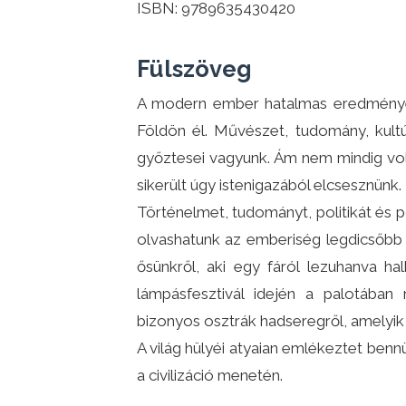
ISBN: 9789635430420
Fülszöveg
A ​modern ember hatalmas eredmények
Földön él. Művészet, tudomány, kultú
győztesei vagyunk. Ám nem mindig vol
sikerült úgy istenigazából elcsesznünk.
Történelmet, tudományt, politikát és
olvashatunk az emberiség legdicsőbb és
ősünkről, aki egy fáról lezuhanva h
lámpásfesztivál idején a palotában
bizonyos osztrák hadseregről, amelyik
A világ hülyéi atyaian emlékeztet benn
a civilizáció menetén.