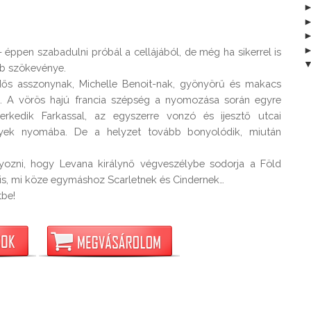
– éppen szabadulni próbál a cellájából, de még ha sikerrel is 
b szökevénye.

ős asszonynak, Michelle Benoit-nak, gyönyörű és makacs 
si. A vörös hajú francia szépség a nyomozása során egyre 
erkedik Farkassal, az egyszerre vonzó és ijesztő utcai 
élyek nyomába. De a helyzet tovább bonyolódik, miután 
ozni, hogy Levana királynő végveszélybe sodorja a Föld 
a is, mi köze egymáshoz Scarletnek és Cindernek…

tbe!