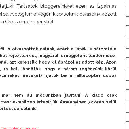
atjuk! Tartsatok bloggereinkkel ezen az izgalmas
ani se. A blogturné végén kisorsolunk olvasóink között
t a Cress című regényből!
l is olvashattok nálunk, ezért a játék is háromféle 
ket rejtettünk el, magyarul is megjelent tündérmese-
nál azt keressük, hogy kit ábrázol az adott kép. Azon 
k, rá kell jönnötök, hogy a három regényünk közül 
címeket, neveket) írjátok be a rafflecopter doboz 
n már nem áll módunkban javítani. A kiadó csak 
test e-mailben értesítjük. Amennyiben 72 órán belül 
ertest sorsolunk.)
afflecopter giveaway