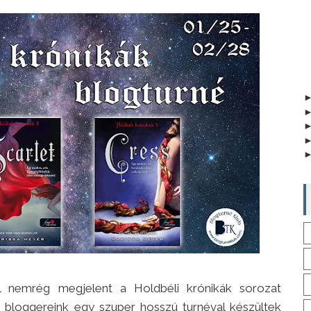
 nemrég megjelent a Holdbéli krónikák sorozat
 bloggereink egy szuper hosszú turnéval készültek