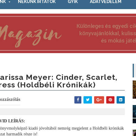
NK
NEKÜNK ÍRTÁTOK
GYIK
ADATVÉDELEM
arissa Meyer: Cinder, Scarlet,
ress (Holdbéli Krónikák)
ozzászólás
VID LEÍRÁS:
önyvmolyképző kiadó jóvoltából nemrég megjelent a Holdbéli krónikák
ozat harmadik része is!