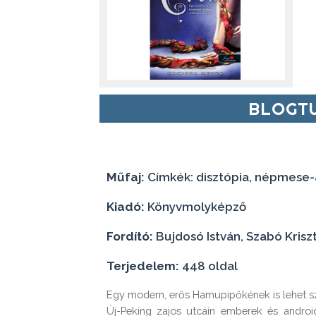
BLOGTU
Műfaj:
Címkék: disztópia, népmese-a
Kiadó:
Könyvmolyképző
Fordító:
Bujdosó István, Szabó Krisz
Terjedelem:
448 oldal
Egy modern, erős Hamupipőkének is lehet s
Új-Peking zajos utcáin emberek és andro