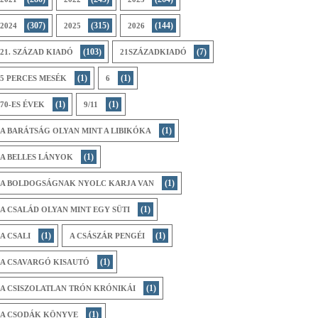
(307)
(315)
(144)
2024
2025
2026
(103)
(7)
21. SZÁZAD KIADÓ
21SZÁZADKIADÓ
(1)
(1)
5 PERCES MESÉK
6
(1)
(1)
70-ES ÉVEK
9/11
(1)
A BARÁTSÁG OLYAN MINT A LIBIKÓKA
(1)
A BELLES LÁNYOK
(1)
A BOLDOGSÁGNAK NYOLC KARJA VAN
(1)
A CSALÁD OLYAN MINT EGY SÜTI
(1)
(1)
A CSALI
A CSÁSZÁR PENGÉI
(1)
A CSAVARGÓ KISAUTÓ
(1)
A CSISZOLATLAN TRÓN KRÓNIKÁI
(1)
A CSODÁK KÖNYVE