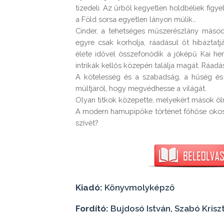
tizedeli. Az űrből kegyetlen holdbéliek figy
a Föld sorsa egyetlen lányon múlik…

Cinder, a tehetséges műszerészlány másodr
egyre csak korholja, ráadásul őt hibázta
élete idővel összefonódik a jóképű Kai herc
intrikák kellős közepén találja magát. Ráadá
A kötelesség és a szabadság, a hűség és a
múltjáról, hogy megvédhesse a világát.

Olyan titkok közepette, melyekért mások ölni
A modern hamupipőke történet főhőse okos é
szívét?
Kiadó:
Könyvmolyképző
Fordító:
Bujdosó István, Szabó Krisz