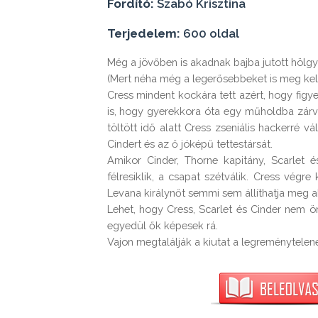
Fordító:
Szabó Krisztina
Terjedelem:
600 oldal
Még a jövőben is akadnak bajba jutott hölgy
(Mert néha még a legerősebbeket is meg kell
Cress mindent kockára tett azért, hogy figy
is, hogy gyerekkora óta egy műholdba zárva
töltött idő alatt Cress zseniális hackerré 
Cindert és az ő jóképű tettestársát.

Amikor Cinder, Thorne kapitány, Scarlet é
félresiklik, a csapat szétválik. Cress végre
Levana királynőt semmi sem állíthatja meg a
Lehet, hogy Cress, Scarlet és Cinder nem ön
egyedül ők képesek rá.

Vajon megtalálják a kiutat a legreménytele