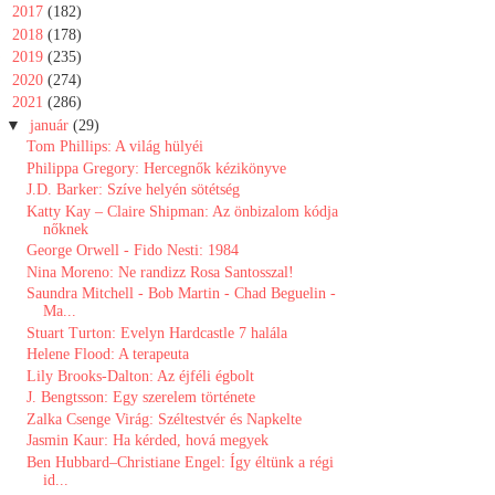
►
2017
(182)
►
2018
(178)
►
2019
(235)
►
2020
(274)
▼
2021
(286)
▼
január
(29)
Tom Phillips: A világ hülyéi
Philippa Gregory: Hercegnők ​kézikönyve
J.D. Barker: Szíve helyén sötétség
Katty Kay – Claire Shipman: Az önbizalom kódja
nőknek
George Orwell - Fido Nesti: 1984
Nina Moreno: Ne randizz Rosa Santosszal!
Saundra Mitchell - Bob Martin - Chad Beguelin -
Ma...
Stuart Turton: Evelyn Hardcastle 7 halála
Helene Flood: A terapeuta
Lily Brooks-Dalton: Az éjféli égbolt
J. Bengtsson: Egy ​szerelem története
Zalka Csenge Virág: Széltestvér és Napkelte
Jasmin Kaur: Ha kérded, hová megyek
Ben Hubbard–Christiane Engel: Így éltünk a régi
id...