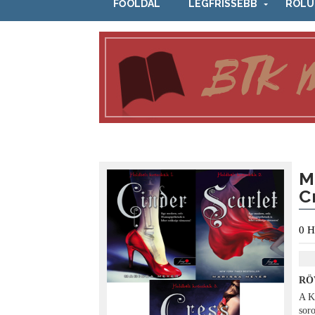
FŐOLDAL
LEGFRISSEBB
RÓLU
M
C
0
H
RÖ
A K
sor