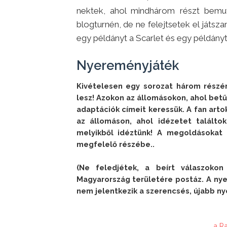
nektek, ahol mindhárom részt bemut
blogturnén, de ne felejtsetek el játsz
egy példányt a Scarlet és egy példány
Nyereményjáték
Kivételesen egy sorozat három részérő
lesz! Azokon az állomásokon, ahol betű
adaptációk címeit keressük. A fan artok
az állomáson, ahol idézetet találto
melyikből idéztünk! A megoldásokat (
megfelelő részébe..

(Ne feledjétek, a beírt válaszoko
Magyarország területére postáz. A nyer
nem jelentkezik a szerencsés, újabb ny
a R