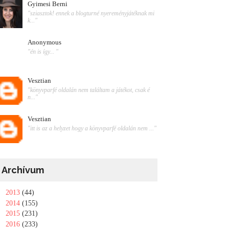
Gyimesi Berni
"sziasztok! ennek a blogturné nyereményjátéknak mi
k..."
Anonymous
"én is így... "
Vesztian
"könyvparfé oldalán nem találtam a játékot, csak é
n..."
Vesztian
"itt is az a helyzet hogy a könyvparfé oldalán nem ..."
Archívum
►
2013
(44)
►
2014
(155)
►
2015
(231)
►
2016
(233)