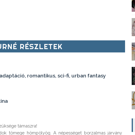
RNÉ RÉSZLETEK
daptáció, romantikus, sci-fi, urban fantasy
tina
züksége támaszra!

idok tömege hömpölyög. A népességet borzalmas járvány 