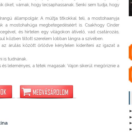
elik őket, várnak, hogy lecsaphassanak. Senki sem tudja, hogy 
angú állampolgár. A múltja titkokkal teli, a mostohaanyja 
tják a mostohahúga megbetegedéséért is. Csakhogy Cinder 
egével, és hirtelen egy világokon átívelő, vad csatározás, 
sul közben tiltott szerelem lobban lángra a szívében.

z árulás között őrlődve kénytelen kideríteni az igazat a 
 is tudnának.

s leleményes, a tétek magasak. Vajon sikerül megőriznie a 
tina