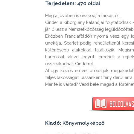
Terjedelem:
470 oldal
Még a jövőben is óvakodj a farkastól…

Cinder, a kiborglány kalandjai folytatódnak 
jár, ő lesz a Nemzetközösség legüldözötteb
Eközben Franciaföldön nyoma vész egy id
unokája, Scarlet pedig rendületlenül kere
különösebb alakokkal találkozik. Megism
harcossal, akivel együtt erednek a rejt
összeakadnak Cinderrel.

Ahogy közös erővel próbálják megakadály
teljes lakosságát, lassanként fény derül arr
Már te is vártad? Vesd bele magad a történe
Kiadó:
Könyvmolyképző