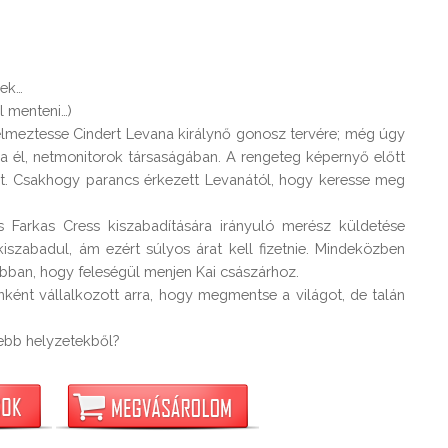
ek…

 menteni…)

elmeztesse Cindert Levana királynő gonosz tervére; még úgy 
 él, netmonitorok társaságában. A rengeteg képernyő előtt 
vált. Csakhogy parancs érkezett Levanától, hogy keresse meg 
s Farkas Cress kiszabadítására irányuló merész küldetése 
 kiszabadul, ám ezért súlyos árat kell fizetnie. Mindeközben 
bban, hogy feleségül menjen Kai császárhoz.

ként vállalkozott arra, hogy megmentse a világot, de talán 
nebb helyzetekből?