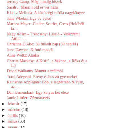
Jeremy Camp: Még ​mindig hiszek
Sarah J. Maas: Föld ​és vér háza
Klausz Melinda: A közösségi média nagykönyve
Julia Whelan: Egy év veled
Marissa Meyer: Cinder, Scarlet, Cress (Holdbéli
kr...
Nagy Ádám - Trencsényi László - Veszprémi
Attila: ...
Christine D'Abo: 30 fülledt nap (30 nap #1)
Juno Dawson: Kifutó modell
Anna Woltz: Alaska
Charlie Mackesy: A ​Kisfiú, a Vakond, a Róka és a
Ló
David Walliams: Mamut ​a múltból
Tomi Adeyemi: Erény ​és bosszú gyermekei
Katherine Applegate: Bob, a legbátrabb & Ivan,
az ...
Dan Gemeinhart: Egy ​kutyus két élete
Jamie Littler: Zúzmaraszív
►
február
(17)
►
március
(18)
►
április
(10)
►
május
(33)
►
június
(32)