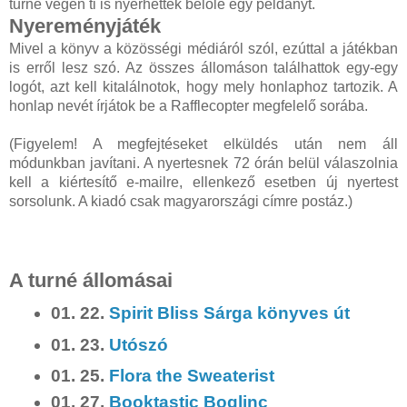
turné végén ti is nyerhettek belőle egy példányt.
Nyereményjáték
Mivel a könyv a közösségi médiáról szól, ezúttal a játékban
is erről lesz szó. Az összes állomáson találhattok egy-egy
logót, azt kell kitalálnotok, hogy mely honlaphoz tartozik. A
honlap nevét írjátok be a Rafflecopter megfelelő sorába.
(Figyelem! A megfejtéseket elküldés után nem áll
módunkban javítani. A nyertesnek 72 órán belül válaszolnia
kell a kiértesítő e-mailre, ellenkező esetben új nyertest
sorsolunk. A kiadó csak magyarországi címre postáz.)
A turné állomásai
01. 22.
Spirit Bliss Sárga könyves út
01. 23.
Utószó
01. 25.
Flora the Sweaterist
01. 27.
Booktastic Boglinc