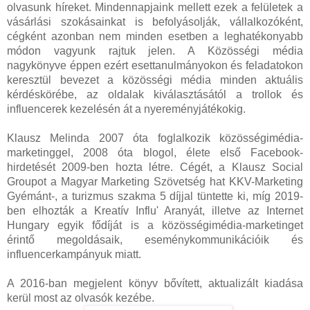
olvasunk híreket. Mindennapjaink mellett ezek a felületek a
vásárlási szokásainkat is befolyásolják, vállalkozóként,
cégként azonban nem minden esetben a leghatékonyabb
módon vagyunk rajtuk jelen. A Közösségi média
nagykönyve éppen ezért esettanulmányokon és feladatokon
keresztül bevezet a közösségi média minden aktuális
kérdéskörébe, az oldalak kiválasztásától a trollok és
influencerek kezelésén át a nyereményjátékokig.
Klausz Melinda 2007 óta foglalkozik közösségimédia-
marketinggel, 2008 óta blogol, élete első Facebook-
hirdetését 2009-ben hozta létre. Cégét, a Klausz Social
Groupot a Magyar Marketing Szövetség hat KKV-Marketing
Gyémánt-, a turizmus szakma 5 díjjal tüntette ki, míg 2019-
ben elhozták a Kreatív Influ' Aranyát, illetve az Internet
Hungary egyik fődíját is a közösségimédia-marketinget
érintő megoldásaik, eseménykommunikációik és
influencerkampányuk miatt.
A 2016-ban megjelent könyv bővített, aktualizált kiadása
kerül most az olvasók kezébe.