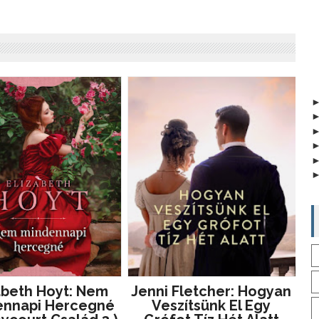
abeth Hoyt: Nem
Jenni Fletcher: Hogyan
ennapi Hercegné
Veszítsünk El Egy