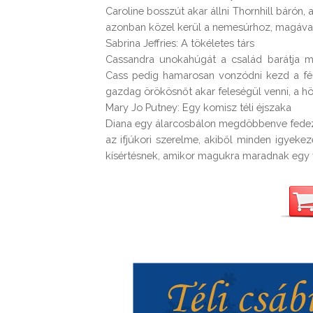
Caroline bosszút akar állni Thornhill bárón, 
azonban közel kerül a nemesúrhoz, magával ra
Sabrina Jeffries: A tökéletes társ

Cassandra unokahúgát a család barátja me
Cass pedig hamarosan vonzódni kezd a férf
gazdag örökösnőt akar feleségül venni, a höl
Mary Jo Putney: Egy komisz téli éjszaka

Diana egy álarcosbálon megdöbbenve fedezi f
az ifjúkori szerelme, akiből minden igyekezet
kísértésnek, amikor magukra maradnak egy 