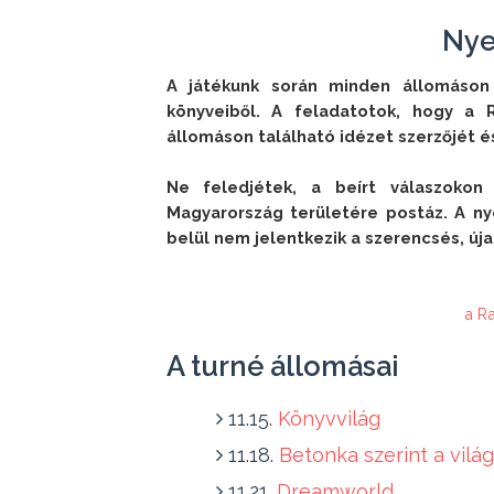
Nye
A játékunk során minden állomáson 
könyveiből. A feladatotok, hogy a R
állomáson található idézet szerzőjét és
Ne feledjétek, a beírt válaszokon
Magyarország területére postáz. A ny
belül nem jelentkezik a szerencsés, új
a R
A turné állomásai
11.15.
Könyvvilág
11.18.
Betonka szerint a világ.
11.21.
Dreamworld