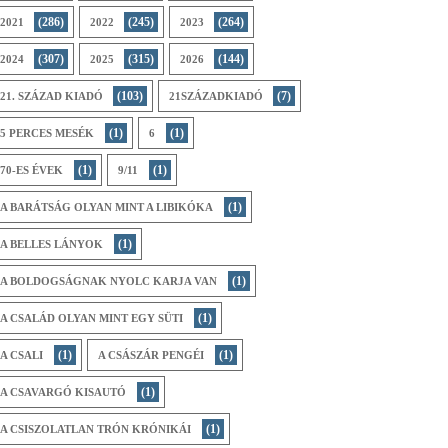
(286)
(245)
(264)
2021
2022
2023
(307)
(315)
(144)
2024
2025
2026
(103)
(7)
21. SZÁZAD KIADÓ
21SZÁZADKIADÓ
(1)
(1)
5 PERCES MESÉK
6
(1)
(1)
70-ES ÉVEK
9/11
(1)
A BARÁTSÁG OLYAN MINT A LIBIKÓKA
(1)
A BELLES LÁNYOK
(1)
A BOLDOGSÁGNAK NYOLC KARJA VAN
(1)
A CSALÁD OLYAN MINT EGY SÜTI
(1)
(1)
A CSALI
A CSÁSZÁR PENGÉI
(1)
A CSAVARGÓ KISAUTÓ
(1)
A CSISZOLATLAN TRÓN KRÓNIKÁI