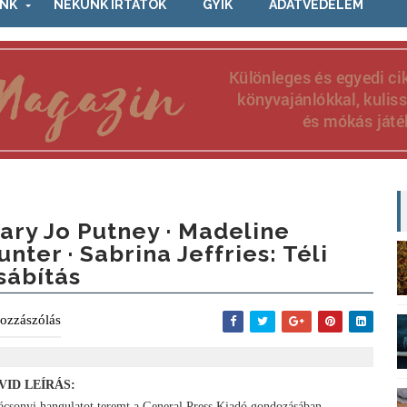
NK
NEKÜNK ÍRTÁTOK
GYIK
ADATVÉDELEM
ary Jo Putney · Madeline
unter · Sabrina Jeffries: Téli ​
sábítás
ozzászólás
VID LEÍRÁS:
ácsonyi hangulatot teremt a General Press Kiadó gondozásában