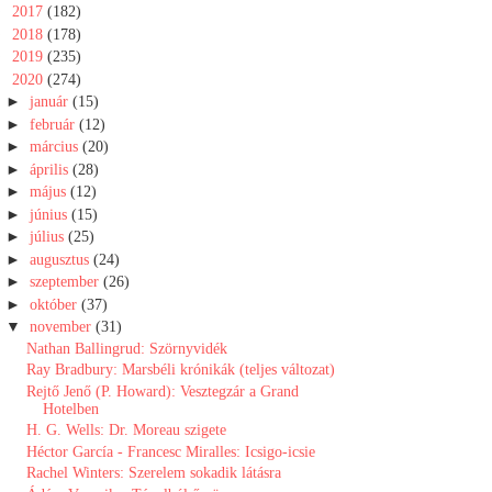
►
2017
(182)
►
2018
(178)
►
2019
(235)
▼
2020
(274)
►
január
(15)
►
február
(12)
►
március
(20)
►
április
(28)
►
május
(12)
►
június
(15)
►
július
(25)
►
augusztus
(24)
►
szeptember
(26)
►
október
(37)
▼
november
(31)
Nathan Ballingrud: Szörnyvidék
Ray Bradbury: Marsbéli krónikák (teljes változat)
Rejtő Jenő (P. Howard): Vesztegzár ​a Grand
Hotelben
H. G. Wells: Dr. Moreau szigete
Héctor García - Francesc Miralles: Icsigo-icsie
Rachel Winters: Szerelem sokadik látásra