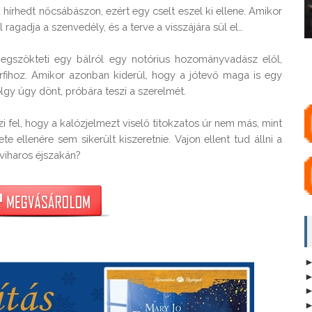
a hírhedt nőcsábászon, ezért egy cselt eszel ki ellene. Amikor 
gadja a szenvedély, és a terve a visszájára sül el…

gszökteti egy bálról egy notórius hozományvadász elől, 
ihoz. Amikor azonban kiderül, hogy a jótevő maga is egy 
gy úgy dönt, próbára teszi a szerelmét.

el, hogy a kalózjelmezt viselő titokzatos úr nem más, mint 
e ellenére sem sikerült kiszeretnie. Vajon ellent tud állni a 
viharos éjszakán?