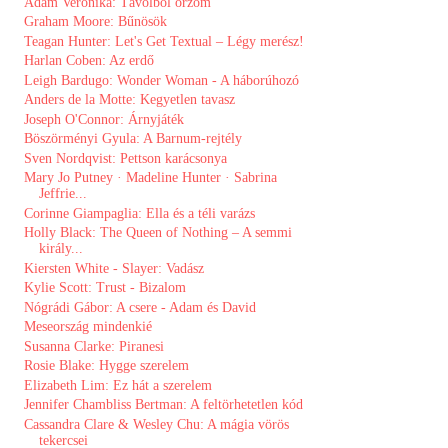
Ádám Veronika: Távolból őrzöm
Graham Moore: Bűnösök
Teagan Hunter: Let's ​Get Textual – Légy merész!
Harlan Coben: Az ​erdő
Leigh Bardugo: Wonder Woman - A háborúhozó
Anders de la Motte: Kegyetlen tavasz
Joseph O'Connor: Árnyjáték
Böszörményi Gyula: A ​Barnum-rejtély
Sven Nordqvist: Pettson karácsonya
Mary Jo Putney · Madeline Hunter · Sabrina
Jeffrie...
Corinne Giampaglia: Ella és a téli varázs
Holly Black: The Queen of Nothing – A semmi
király...
Kiersten White - Slayer: Vadász
Kylie Scott: Trust - Bizalom
Nógrádi Gábor: A csere - Adam és David
Meseország mindenkié
Susanna Clarke: Piranesi
Rosie Blake: Hygge szerelem
Elizabeth Lim: Ez ​hát a szerelem
Jennifer Chambliss Bertman: A feltörhetetlen kód
Cassandra Clare & Wesley Chu: A mágia vörös
tekercsei