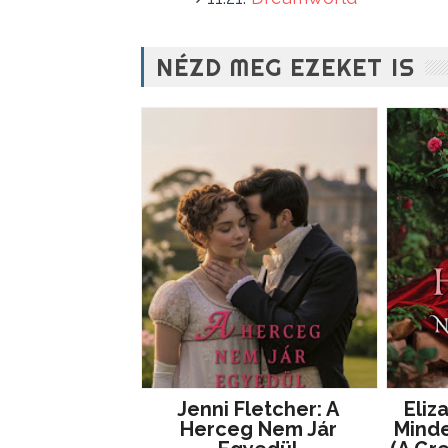
NÉZD MEG EZEKET IS
Jenni Fletcher: A
Eliz
Herceg Nem Jár
Mind