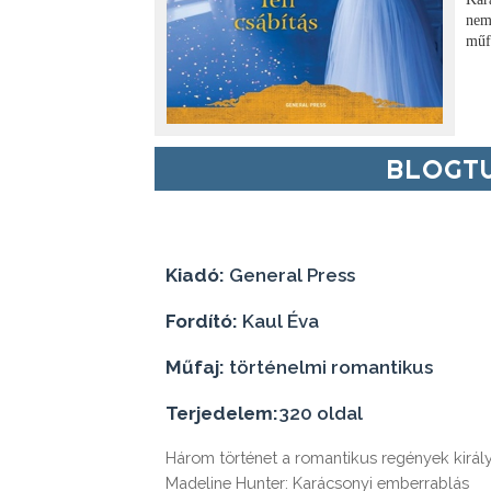
nem
műf
BLOGTU
Kiadó:
General Press
Fordító:
Kaul Éva
Műfaj:
történelmi romantikus
Terjedelem:
320 oldal
Három történet a romantikus regények királyn
Madeline Hunter: Karácsonyi emberrablás
