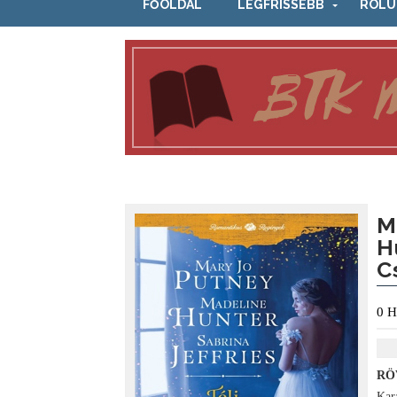
FŐOLDAL
LEGFRISSEBB
RÓLU
M
H
C
0
H
RÖ
Kar