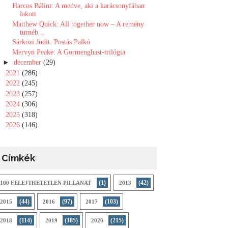
Harcos Bálint: A medve, aki a karácsonyfában
lakott
Matthew Quick: All ​together now – A remény
turnéb...
Sárközi Judit: Postás Palkó
Mervyn Peake: A ​Gormenghast-trilógia
►
december
(29)
►
2021
(286)
►
2022
(245)
►
2023
(257)
►
2024
(306)
►
2025
(318)
►
2026
(146)
Címkék
(1)
(42)
100 FELEJTHETETLEN PILLANAT
2013
(44)
(97)
(103)
2015
2016
2017
(114)
(185)
(215)
2018
2019
2020