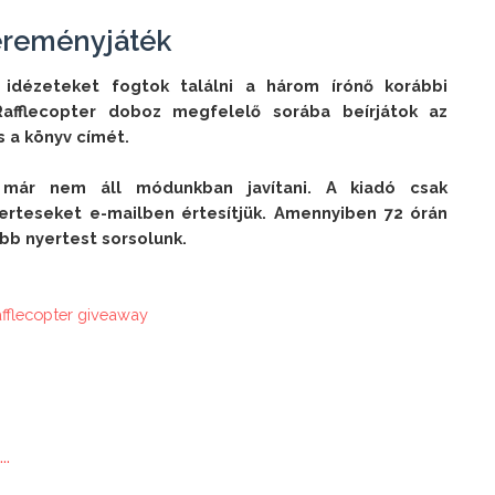
reményjáték
idézeteket fogtok találni a három írónő korábbi 
afflecopter doboz megfelelő sorába beírjátok az 
 a könyv címét.

 már nem áll módunkban javítani. A kiadó csak 
erteseket e-mailben értesítjük. Amennyiben 72 órán 
abb nyertest sorsolunk.
afflecopter giveaway
..