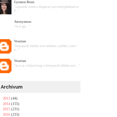
Gyimesi Berni
"sziasztok! ennek a blogturné nyereményjátéknak mi
k..."
Anonymous
"én is így... "
Vesztian
"könyvparfé oldalán nem találtam a játékot, csak é
n..."
Vesztian
"itt is az a helyzet hogy a könyvparfé oldalán nem ..."
Archívum
►
2013
(44)
►
2014
(155)
►
2015
(231)
►
2016
(233)