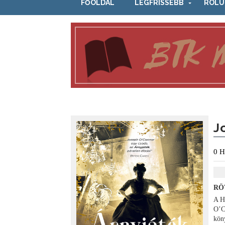
FŐOLDAL
LEGFRISSEBB
RÓLU
J
0
H
RÖ
A H
O’C
kön