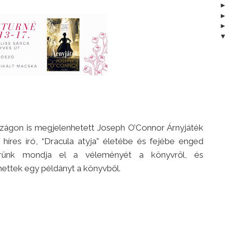
szágon is megjelenhetett Joseph O’Connor Árnyjáték
híres író, “Dracula atyja” életébe és fejébe enged
gerünk mondja el a véleményét a könyvről, és
rhettek egy példányt a könyvből.