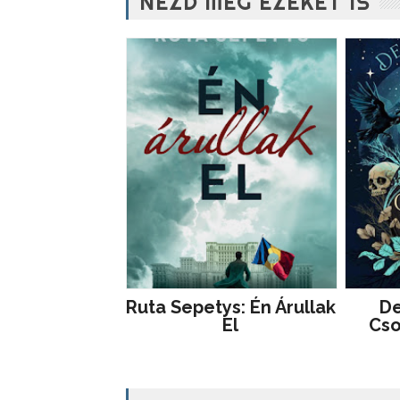
NÉZD MEG EZEKET IS
Ruta Sepetys: Én Árullak
De
El
Cso