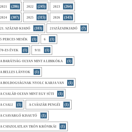
(286)
(245)
(264)
2021
2022
2023
(307)
(315)
(143)
2024
2025
2026
(103)
(7)
21. SZÁZAD KIADÓ
21SZÁZADKIADÓ
(1)
(1)
5 PERCES MESÉK
6
(1)
(1)
70-ES ÉVEK
9/11
(1)
A BARÁTSÁG OLYAN MINT A LIBIKÓKA
(1)
A BELLES LÁNYOK
(1)
A BOLDOGSÁGNAK NYOLC KARJA VAN
(1)
A CSALÁD OLYAN MINT EGY SÜTI
(1)
(1)
A CSALI
A CSÁSZÁR PENGÉI
(1)
A CSAVARGÓ KISAUTÓ
(1)
A CSISZOLATLAN TRÓN KRÓNIKÁI