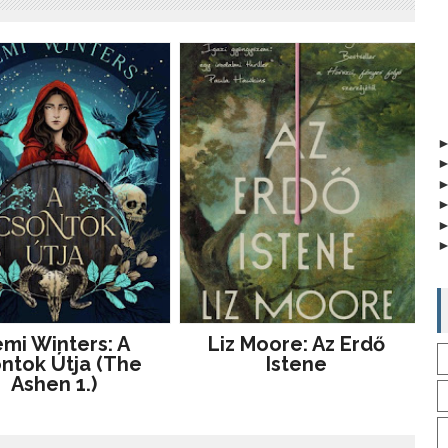
mi Winters: A
Liz Moore: Az Erdő
ntok Útja (The
Istene
Ashen 1.)