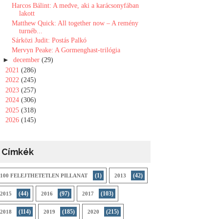
Harcos Bálint: A medve, aki a karácsonyfában
lakott
Matthew Quick: All ​together now – A remény
turnéb...
Sárközi Judit: Postás Palkó
Mervyn Peake: A ​Gormenghast-trilógia
►
december
(29)
►
2021
(286)
►
2022
(245)
►
2023
(257)
►
2024
(306)
►
2025
(318)
►
2026
(145)
Címkék
(1)
(42)
100 FELEJTHETETLEN PILLANAT
2013
(44)
(97)
(103)
2015
2016
2017
(114)
(185)
(215)
2018
2019
2020