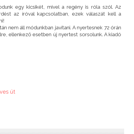
dunk egy kicsikét, mivel a regény is róla szól. Az
dést az íróval kapcsolatban, ezek válaszát kell a
i!
tán nem áll módunkban javítani. A nyertesnek 72 órán
ailre, ellenkező esetben új nyertest sorsolunk. A kiadó
yves út