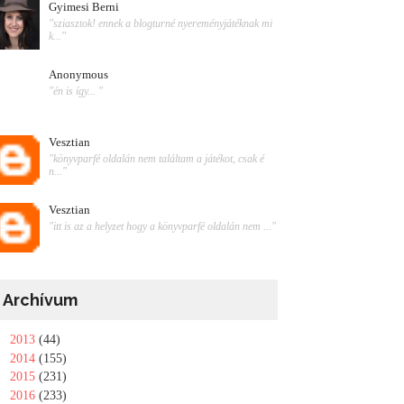
Gyimesi Berni
"sziasztok! ennek a blogturné nyereményjátéknak mi
k..."
Anonymous
"én is így... "
Vesztian
"könyvparfé oldalán nem találtam a játékot, csak é
n..."
Vesztian
"itt is az a helyzet hogy a könyvparfé oldalán nem ..."
Archívum
►
2013
(44)
►
2014
(155)
►
2015
(231)
►
2016
(233)