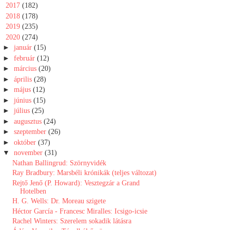
►
2017
(182)
►
2018
(178)
►
2019
(235)
▼
2020
(274)
►
január
(15)
►
február
(12)
►
március
(20)
►
április
(28)
►
május
(12)
►
június
(15)
►
július
(25)
►
augusztus
(24)
►
szeptember
(26)
►
október
(37)
▼
november
(31)
Nathan Ballingrud: Szörnyvidék
Ray Bradbury: Marsbéli krónikák (teljes változat)
Rejtő Jenő (P. Howard): Vesztegzár ​a Grand
Hotelben
H. G. Wells: Dr. Moreau szigete
Héctor García - Francesc Miralles: Icsigo-icsie
Rachel Winters: Szerelem sokadik látásra