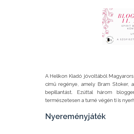
A Helikon Kiadó jóvoltából Magyaror
című regénye, amely Bram Stoker, a 
bepillantást. Ezúttal három blog
természetesen a turné végén ti is nye
Nyereményjáték