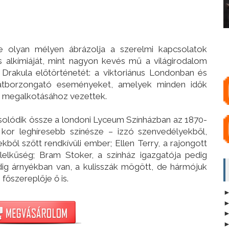
 olyan mélyen ábrázolja a szerelmi kapcsolatok
s alkímiáját, mint nagyon kevés mű a világirodalom
 Drakula előtörténetét: a viktoriánus Londonban és
átborzongató eseményeket, amelyek minden idők
 megalkotásához vezettek.
olódik össze a londoni Lyceum Színházban az 1870-
 kor leghíresebb színésze – izzó szenvedélyekből,
kből szőtt rendkívüli ember; Ellen Terry, a rajongott
elkűség; Bram Stoker, a színház igazgatója pedig
dig árnyékban van, a kulisszák mögött, de hármójuk
főszereplője ő is.