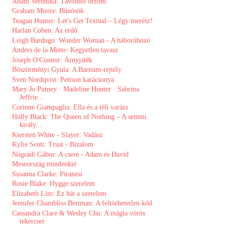
Ádám Veronika: Távolból őrzöm
Graham Moore: Bűnösök
Teagan Hunter: Let's ​Get Textual – Légy merész!
Harlan Coben: Az ​erdő
Leigh Bardugo: Wonder Woman - A háborúhozó
Anders de la Motte: Kegyetlen tavasz
Joseph O'Connor: Árnyjáték
Böszörményi Gyula: A ​Barnum-rejtély
Sven Nordqvist: Pettson karácsonya
Mary Jo Putney · Madeline Hunter · Sabrina
Jeffrie...
Corinne Giampaglia: Ella és a téli varázs
Holly Black: The Queen of Nothing – A semmi
király...
Kiersten White - Slayer: Vadász
Kylie Scott: Trust - Bizalom
Nógrádi Gábor: A csere - Adam és David
Meseország mindenkié
Susanna Clarke: Piranesi
Rosie Blake: Hygge szerelem
Elizabeth Lim: Ez ​hát a szerelem
Jennifer Chambliss Bertman: A feltörhetetlen kód
Cassandra Clare & Wesley Chu: A mágia vörös
tekercsei