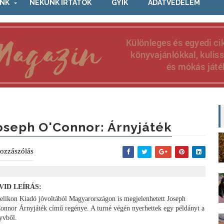
NK
NEKÜNK ÍRTÁTOK
GYIK
ADATVÉDELEM
oseph O'Connor: Árnyjáték
ozzászólás
VID LEÍRÁS:
elikon Kiadó jóvoltából Magyarországon is megjelenhetett Joseph
onnor Árnyjáték című regénye. A turné végén nyerhettek egy példányt a
yvből.