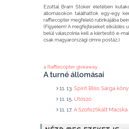
Ezúttal Bram Stoker életében kutako
állomásokon találhattok egy-egy kér
rafflecopter megfelelő rubrikájába beírn
(Figyelem! A megfejtéseket elküldés u
belül válaszolnia kell a kiértesítő e-m
csak magyarországi címre postáz.)
a Rafflecopter giveaway
A turné állomásai
11. 13.
Spirit Bliss Sárga kön
11. 15.
Utószó
11. 17.
A Szofisztikált Macska