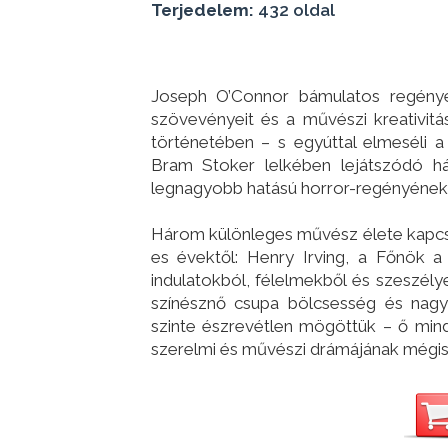
Terjedelem:
432 oldal
Joseph O’Connor bámulatos regénye
szövevényeit és a művészi kreativitá
történetében – s egyúttal elmeséli a
Bram Stoker lelkében lejátszódó h
legnagyobb hatású horror-regényének
Három különleges művész élete kapcs
es évektől: Henry Irving, a Főnök a
indulatokból, félelmekből és szeszélye
színésznő csupa bölcsesség és nagyl
szinte észrevétlen mögöttük – ő min
szerelmi és művészi drámájának mégis 