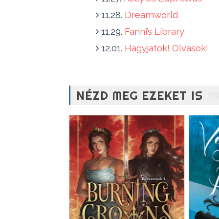
11.28.
Dreamworld
11.29.
Fanni’s Library
12.01.
Hagyjatok! Olvasok!
NÉZD MEG EZEKET IS