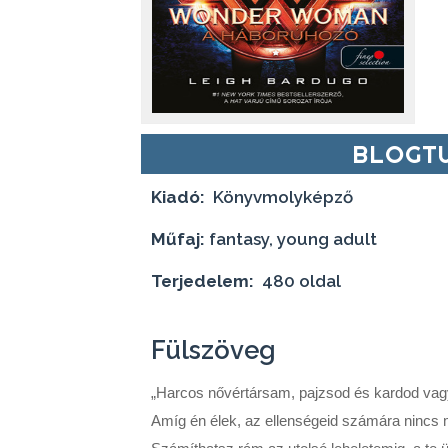
BLOGTU
Kiadó:
Könyvmolyképző
Műfaj:
fantasy, young adult
Terjedelem:
480 oldal
Fülszöveg
„Harcos ​nővértársam, pajzsod és kardod vagy
Amíg én élek, az ellenségeid számára nincs 