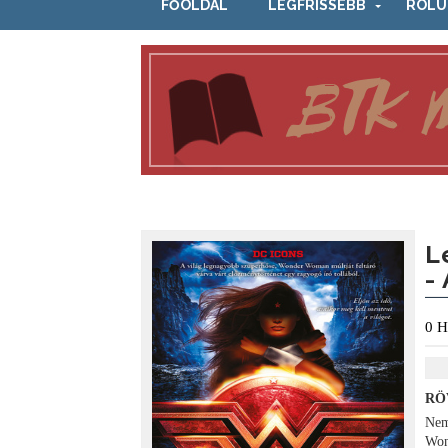
FŐOLDAL
LEGFRISSEBB
RÓLU
L
-
0
H
RÖ
Nem
Won