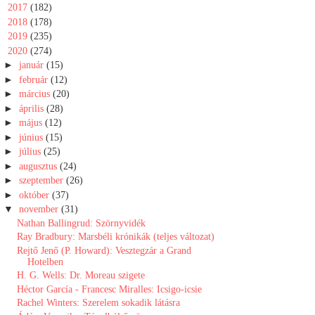
►
2017
(182)
►
2018
(178)
►
2019
(235)
▼
2020
(274)
►
január
(15)
►
február
(12)
►
március
(20)
►
április
(28)
►
május
(12)
►
június
(15)
►
július
(25)
►
augusztus
(24)
►
szeptember
(26)
►
október
(37)
▼
november
(31)
Nathan Ballingrud: Szörnyvidék
Ray Bradbury: Marsbéli krónikák (teljes változat)
Rejtő Jenő (P. Howard): Vesztegzár ​a Grand
Hotelben
H. G. Wells: Dr. Moreau szigete
Héctor García - Francesc Miralles: Icsigo-icsie
Rachel Winters: Szerelem sokadik látásra