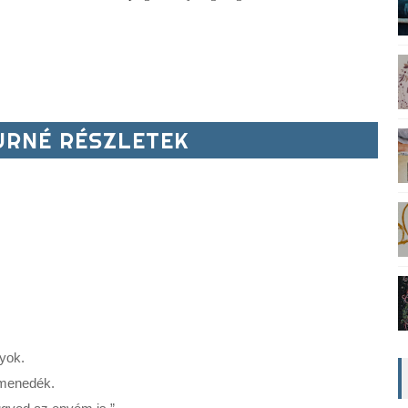
RNÉ RÉSZLETEK
ok.

menedék.
