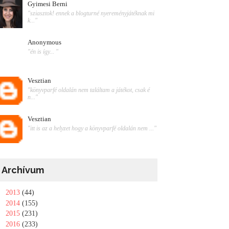
Gyimesi Berni
"sziasztok! ennek a blogturné nyereményjátéknak mi
k..."
Anonymous
"én is így... "
Vesztian
"könyvparfé oldalán nem találtam a játékot, csak é
n..."
Vesztian
"itt is az a helyzet hogy a könyvparfé oldalán nem ..."
Archívum
►
2013
(44)
►
2014
(155)
►
2015
(231)
►
2016
(233)