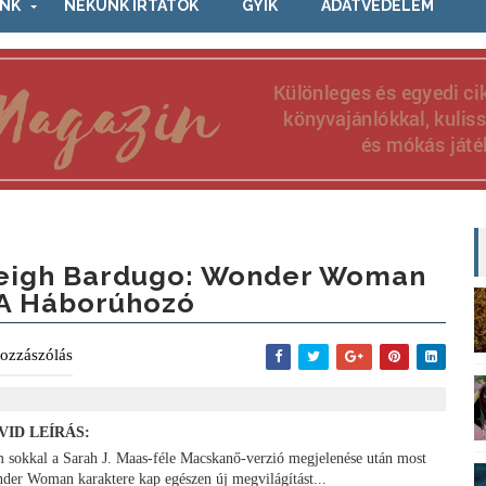
NK
NEKÜNK ÍRTÁTOK
GYIK
ADATVÉDELEM
eigh Bardugo: Wonder Woman
 A Háborúhozó
ozzászólás
VID LEÍRÁS:
 sokkal a Sarah J. Maas-féle Macskanő-verzió megjelenése után most
der Woman karaktere kap egészen új megvilágítást...