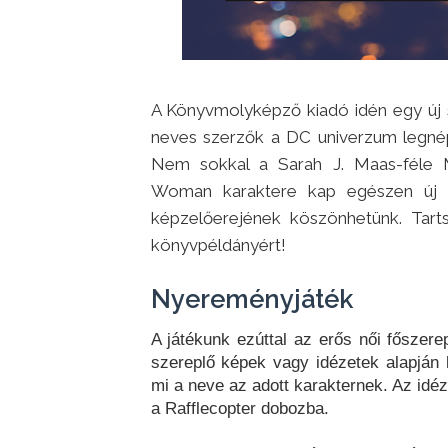
A Könyvmolyképző kiadó idén egy új 
neves szerzők a DC univerzum legnép
Nem sokkal a Sarah J. Maas-féle 
Woman karaktere kap egészen új me
képzelőerejének köszönhetünk. Tart
könyvpéldányért!
Nyereményjáték
A játékunk ezúttal az erős női főszere
szereplő képek vagy idézetek alapján ki
mi a neve az adott karakternek. Az idé
a Rafflecopter dobozba.