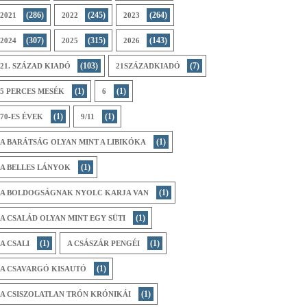
(286)
(245)
(264)
2021
2022
2023
(307)
(315)
(143)
2024
2025
2026
(103)
(7)
21. SZÁZAD KIADÓ
21SZÁZADKIADÓ
(1)
(1)
5 PERCES MESÉK
6
(1)
(1)
70-ES ÉVEK
9/11
(1)
A BARÁTSÁG OLYAN MINT A LIBIKÓKA
(1)
A BELLES LÁNYOK
(1)
A BOLDOGSÁGNAK NYOLC KARJA VAN
(1)
A CSALÁD OLYAN MINT EGY SÜTI
(1)
(1)
A CSALI
A CSÁSZÁR PENGÉI
(1)
A CSAVARGÓ KISAUTÓ
(1)
A CSISZOLATLAN TRÓN KRÓNIKÁI