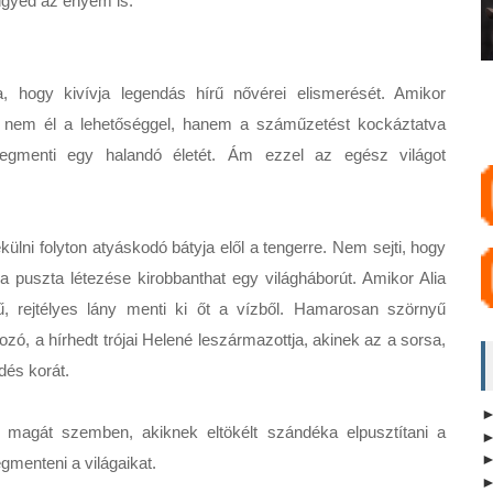
gyed az enyém is.”

hogy kivívja legendás hírű nővérei elismerését. Amikor 
nem él a lehetőséggel, hanem a száműzetést kockáztatva 
menti egy halandó életét. Ám ezzel az egész világot 
ülni folyton atyáskodó bátyja elől a tengerre. Nem sejti, hogy 
 a puszta létezése kirobbanthat egy világháborút. Amikor Alia 
ű, rejtélyes lány menti ki őt a vízből. Hamarosan szörnyű 
ó, a hírhedt trójai Helené leszármazottja, akinek az a sorsa, 
és korát.

a magát szemben, akiknek eltökélt szándéka elpusztítani a 
menteni a világaikat.