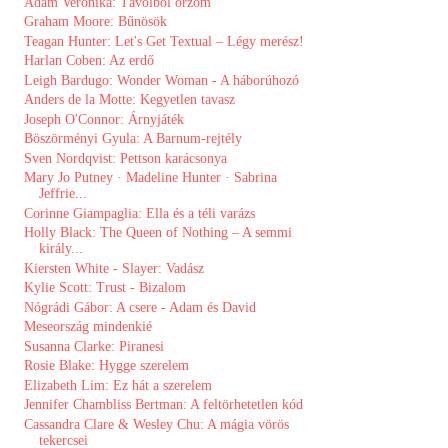
Ádám Veronika: Távolból őrzöm
Graham Moore: Bűnösök
Teagan Hunter: Let's ​Get Textual – Légy merész!
Harlan Coben: Az ​erdő
Leigh Bardugo: Wonder Woman - A háborúhozó
Anders de la Motte: Kegyetlen tavasz
Joseph O'Connor: Árnyjáték
Böszörményi Gyula: A ​Barnum-rejtély
Sven Nordqvist: Pettson karácsonya
Mary Jo Putney · Madeline Hunter · Sabrina
Jeffrie...
Corinne Giampaglia: Ella és a téli varázs
Holly Black: The Queen of Nothing – A semmi
király...
Kiersten White - Slayer: Vadász
Kylie Scott: Trust - Bizalom
Nógrádi Gábor: A csere - Adam és David
Meseország mindenkié
Susanna Clarke: Piranesi
Rosie Blake: Hygge szerelem
Elizabeth Lim: Ez ​hát a szerelem
Jennifer Chambliss Bertman: A feltörhetetlen kód
Cassandra Clare & Wesley Chu: A mágia vörös
tekercsei