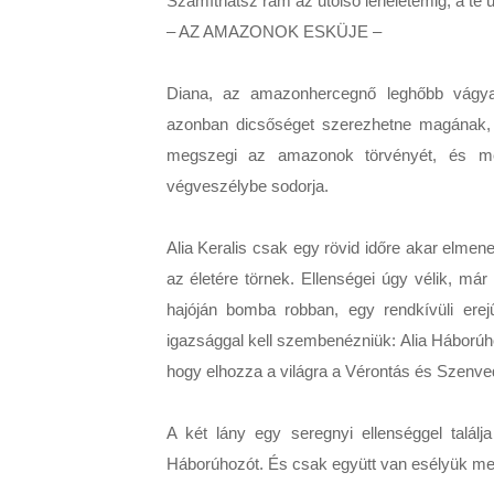
Számíthatsz rám az utolsó leheletemig, a te ü
– AZ AMAZONOK ESKÜJE –

Diana, az amazonhercegnő leghőbb vágya, 
azonban dicsőséget szerezhetne magának, 
megszegi az amazonok törvényét, és meg
végveszélybe sodorja.

Alia Keralis csak egy rövid időre akar elmenek
az életére törnek. Ellenségei úgy vélik, már
hajóján bomba robban, egy rendkívüli erej
igazsággal kell szembenézniük: Alia Háborúhoz
hogy elhozza a világra a Vérontás és Szenved
A két lány egy seregnyi ellenséggel találj
Háborúhozót. És csak együtt van esélyük meg