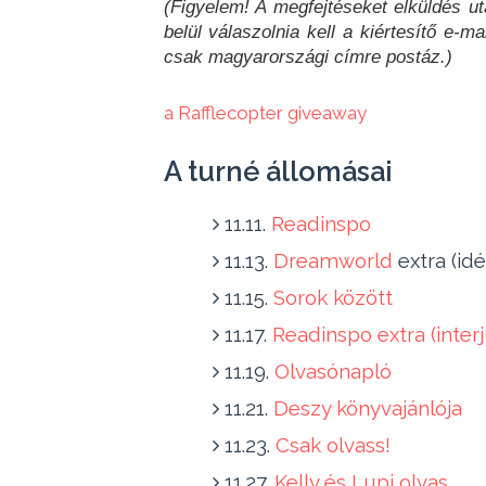
(Figyelem! A megfejtéseket elküldés u
belül válaszolnia kell a kiértesítő e-m
csak magyarországi címre postáz.)
a Rafflecopter giveaway
A turné állomásai
11.11.
Readinspo
11.13.
Dreamworld
extra (idé
11.15.
Sorok között
11.17.
Readinspo extra (interj
11.19.
Olvasónapló
11.21.
Deszy könyvajánlója
11.23.
Csak olvass!
11.27.
Kelly és Lupi olvas