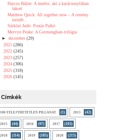
Harcos Bálint: A medve, aki a karácsonyfában
lakott
Matthew Quick: All ​together now – A remény
turnéb...
Sárközi Judit: Postás Palkó
Mervyn Peake: A ​Gormenghast-trilógia
►
december
(29)
►
2021
(286)
►
2022
(245)
►
2023
(257)
►
2024
(306)
►
2025
(318)
►
2026
(145)
Címkék
(1)
(42)
100 FELEJTHETETLEN PILLANAT
2013
(44)
(97)
(103)
2015
2016
2017
(114)
(185)
(215)
2018
2019
2020