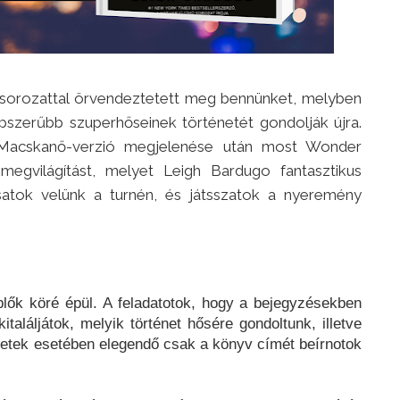
sorozattal örvendeztetett meg bennünket, melyben
szerűbb szuperhőseinek történetét gondolják újra.
Macskanő-verzió megjelenése után most Wonder
gvilágítást, melyet Leigh Bardugo fantasztikus
satok velünk a turnén, és játsszatok a nyeremény
plők köré épül. A feladatotok, hogy a bejegyzésekben
találjátok, melyik történet hősére gondoltunk, illetve
zetek esetében elegendő csak a könyv címét beírnotok