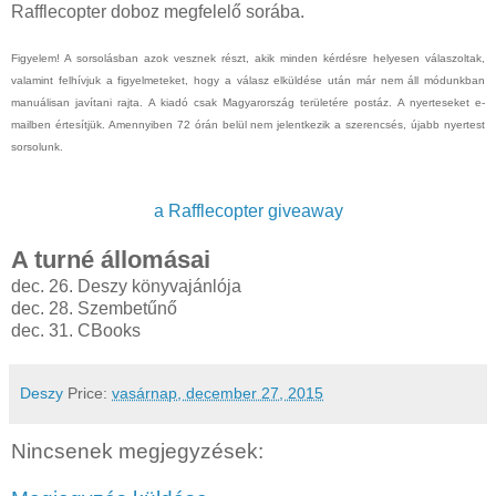
Rafflecopter doboz megfelelő sorába.
Figyelem! A sorsolásban azok vesznek részt, akik minden kérdésre helyesen válaszoltak,
valamint felhívjuk a figyelmeteket, hogy a válasz elküldése után már nem áll módunkban
manuálisan javítani rajta. A kiadó csak Magyarország területére postáz. A nyerteseket e-
mailben értesítjük. Amennyiben 72 órán belül nem jelentkezik a szerencsés, újabb nyertest
sorsolunk.
a Rafflecopter giveaway
A turné állomásai
dec. 26. Deszy könyvajánlója
dec. 28. Szembetűnő
dec. 31. CBooks
Deszy
Price:
vasárnap, december 27, 2015
Nincsenek megjegyzések: