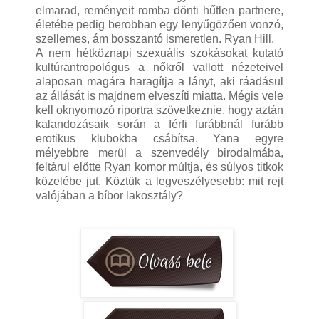
elmarad, reményeit romba dönti hűtlen partnere,
életébe pedig berobban egy lenyűgözően vonzó,
szellemes, ám bosszantó ismeretlen. Ryan Hill.
A nem hétköznapi szexuális szokásokat kutató
kultúrantropológus a nőkről vallott nézeteivel
alaposan magára haragítja a lányt, aki ráadásul
az állását is majdnem elveszíti miatta. Mégis vele
kell oknyomozó riportra szövetkeznie, hogy aztán
kalandozásaik során a férfi furábbnál furább
erotikus klubokba csábítsa. Yana egyre
mélyebbre merül a szenvedély birodalmába,
feltárul előtte Ryan komor múltja, és súlyos titkok
közelébe jut. Köztük a legveszélyesebb: mit rejt
valójában a bíbor lakosztály?