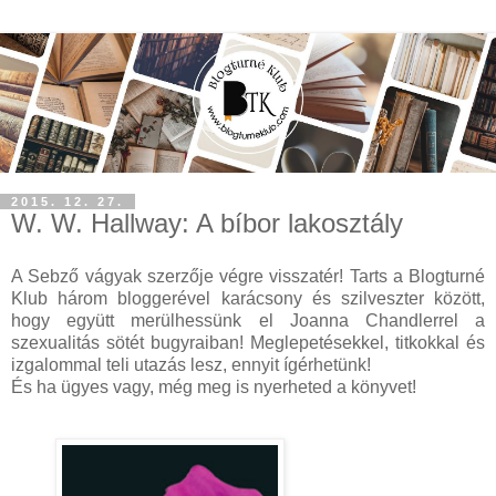
2015. 12. 27.
W. W. Hallway: A bíbor lakosztály
A Sebző vágyak szerzője végre visszatér! Tarts a Blogturné
Klub három bloggerével karácsony és szilveszter között,
hogy együtt merülhessünk el Joanna Chandlerrel a
szexualitás sötét bugyraiban! Meglepetésekkel, titkokkal és
izgalommal teli utazás lesz, ennyit ígérhetünk!
És ha ügyes vagy, még meg is nyerheted a könyvet!