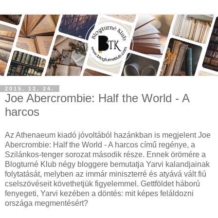
2015. 12. 24.
Joe Abercrombie: Half the World - A
harcos
Az Athenaeum kiadó jóvoltából hazánkban is megjelent Joe
Abercrombie: Half the World - A harcos című regénye, a
Szilánkos-tenger sorozat második része. Ennek örömére a
Blogturné Klub négy bloggere bemutatja Yarvi kalandjainak
folytatását, melyben az immár miniszterré és atyává vált fiú
cselszövéseit követhetjük figyelemmel. Gettföldet háború
fenyegeti, Yarvi kezében a döntés: mit képes feláldozni
országa megmentésért?