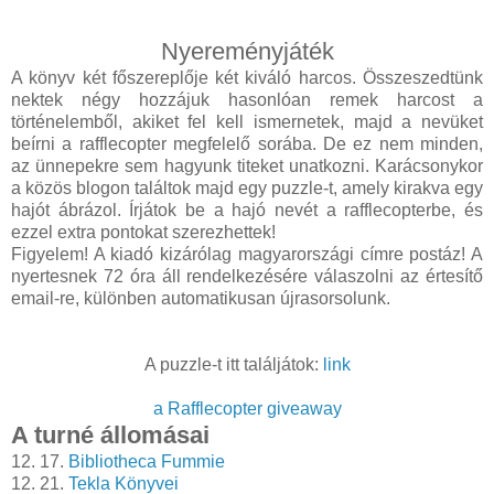
Nyereményjáték
A könyv két főszereplője két kiváló harcos. Összeszedtünk
nektek négy hozzájuk hasonlóan remek harcost a
történelemből, akiket fel kell ismernetek, majd a nevüket
beírni a rafflecopter megfelelő sorába. De ez nem minden,
az ünnepekre sem hagyunk titeket unatkozni. Karácsonykor
a közös blogon találtok majd egy puzzle-t, amely kirakva egy
hajót ábrázol. Írjátok be a hajó nevét a rafflecopterbe, és
ezzel extra pontokat szerezhettek!
Figyelem! A kiadó kizárólag magyarországi címre postáz! A
nyertesnek 72 óra áll rendelkezésére válaszolni az értesítő
email-re, különben automatikusan újrasorsolunk.
A puzzle-t itt találjátok:
link
a Rafflecopter giveaway
A turné állomásai
12. 17.
Bibliotheca Fummie
12. 21.
Tekla Könyvei