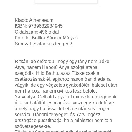
Kiadó: Athenaeum
ISBN: 9789632934945
Oldalszám: 496 oldal
Fordító: Bottka Sándor Mátyás
Sorozat: Szilánkos tenger 2.
Ritkán, de előfordul, hogy egy lány nem Béke
Atya, hanem Háború Anya szolgálatába
szegődik. Hild Bathu, azaz Tüske csak a
csatározásnak él, apjához hasonlóan diadalra
vágyik, de egy végzetes gyakorlótéri baleset után
nem harcos, hanem gyilkos lesz belőle.
Yarvi atya, Gettföld agyafúrt minisztere megmenti
őt a kínhaláltól, és magával viszi egy küldetésre,
amely nagy hatással lehet a Szilánkos-tenger
sorsára. Háború fenyeget, és Yarvi egész
országát elpusztíthatja, ha a miniszter nem talál
szövetségesekre.