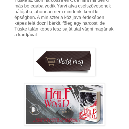
Tüske az úton harcossá érik, de mint mindenki
más belegabalyodik Yarvi atya cselszövésének
hálójába, ahonnan nem mindenki kerül ki
épségben. A miniszter a köz java érdekében
képes feláldozni bárkit, főleg egy harcost, de
Tüske talán képes lesz saját utat vágni magának
a kardjával.