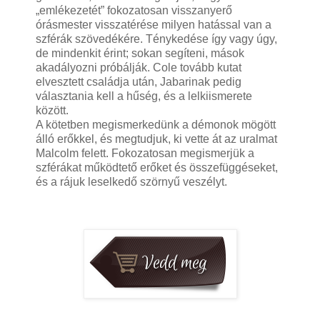
„emlékezetét” fokozatosan visszanyerő
órásmester visszatérése milyen hatással van a
szférák szövedékére. Ténykedése így vagy úgy,
de mindenkit érint; sokan segíteni, mások
akadályozni próbálják. Cole tovább kutat
elvesztett családja után, Jabarinak pedig
választania kell a hűség, és a lelkiismerete
között.
A kötetben megismerkedünk a démonok mögött
álló erőkkel, és megtudjuk, ki vette át az uralmat
Malcolm felett. Fokozatosan megismerjük a
szférákat működtető erőket és összefüggéseket,
és a rájuk leselkedő szörnyű veszélyt.