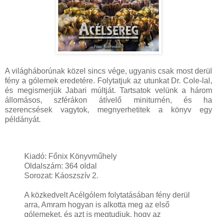
A világháborúnak közel sincs vége, ugyanis csak most derül
fény a gólemek eredetére. Folytatjuk az utunkat Dr. Cole-lal,
és megismerjük Jabari múltját. Tartsatok velünk a három
állomásos, szférákon átívelő miniturnén, és ha
szerencsések vagytok, megnyerhetitek a könyv egy
példányát.
Kiadó: Főnix Könyvműhely
Oldalszám: 364 oldal
Sorozat: Káoszszív 2.
A közkedvelt Acélgólem folytatásában fény derül
arra, Amram hogyan is alkotta meg az első
gólemeket, és azt is megtudjuk, hogy az