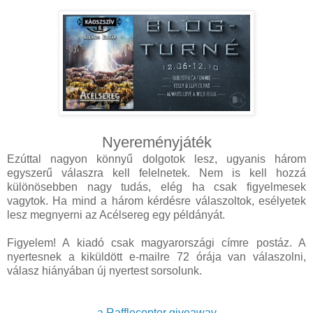
Nyereményjáték
Ezúttal nagyon könnyű dolgotok lesz, ugyanis három
egyszerű válaszra kell felelnetek. Nem is kell hozzá
különösebben nagy tudás, elég ha csak figyelmesek
vagytok. Ha mind a három kérdésre válaszoltok, esélyetek
lesz megnyerni az Acélsereg egy példányát.
Figyelem! A kiadó csak magyarországi címre postáz. A
nyertesnek a kiküldött e-mailre 72 órája van válaszolni,
válasz hiányában új nyertest sorsolunk.
a Rafflecopter giveaway