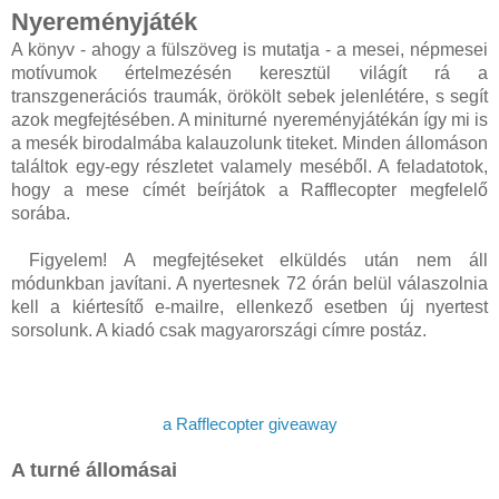
Nyereményjáték
A könyv - ahogy a fülszöveg is mutatja - a mesei, népmesei
motívumok értelmezésén keresztül világít rá a
transzgenerációs traumák, örökölt sebek jelenlétére, s segít
azok megfejtésében. A miniturné nyereményjátékán így mi is
a mesék birodalmába kalauzolunk titeket. Minden állomáson
találtok egy-egy részletet valamely meséből. A feladatotok,
hogy a mese címét beírjátok a Rafflecopter megfelelő
sorába.
Figyelem! A megfejtéseket elküldés után nem áll
módunkban javítani. A nyertesnek 72 órán belül válaszolnia
kell a kiértesítő e-mailre, ellenkező esetben új nyertest
sorsolunk. A kiadó csak magyarországi címre postáz.
a Rafflecopter giveaway
A turné állomásai