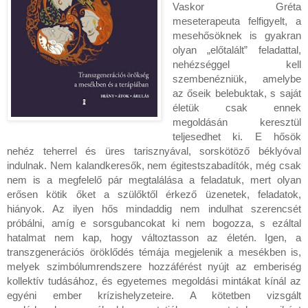
Vaskor Gréta
meseterapeuta felfigyelt, a
mesehősöknek is gyakran
olyan „előtalált” feladattal,
nehézséggel kell
szembenézniük, amelybe
az őseik belebuktak, s saját
életük csak ennek
megoldásán keresztül
teljesedhet ki. E hősök
nehéz teherrel és üres tarisznyával, sorskötöző béklyóval
indulnak. Nem kalandkeresők, nem égitestszabadítók, még csak
nem is a megfelelő pár megtalálása a feladatuk, mert olyan
erősen kötik őket a szülőktől érkező üzenetek, feladatok,
hiányok. Az ilyen hős mindaddig nem indulhat szerencsét
próbálni, amíg e sorsgubancokat ki nem bogozza, s ezáltal
hatalmat nem kap, hogy változtasson az életén. Igen, a
transzgenerációs öröklődés témája megjelenik a mesékben is,
melyek szimbólumrendszere hozzáférést nyújt az emberiség
kollektív tudásához, és egyetemes megoldási mintákat kínál az
egyéni ember krízishelyzeteire. A kötetben vizsgált