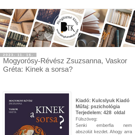
2023. 11. 16.
Mogyorósy-Révész Zsuzsanna, Vaskor
Gréta: Kinek a sorsa?
Kiadó:
Kulcslyuk Kiadó
Műfaj: pszichológia
Terjedelem:
428 oldal
Fülszöveg:
Senki emberfia nem
abszolút kezdet. Ahogy arra