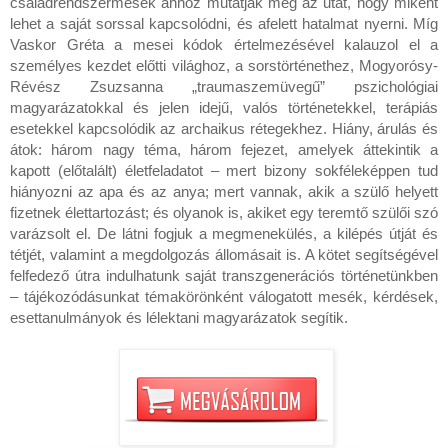
családrendszermesék ahhoz mutatják meg az utat, hogy miként
lehet a saját sorssal kapcsolódni, és afelett hatalmat nyerni. Míg
Vaskor Gréta a mesei kódok értelmezésével kalauzol el a
személyes kezdet előtti világhoz, a sorstörténethez, Mogyorósy-
Révész Zsuzsanna „traumaszemüvegű” pszichológiai
magyarázatokkal és jelen idejű, valós történetekkel, terápiás
esetekkel kapcsolódik az archaikus rétegekhez. Hiány, árulás és
átok: három nagy téma, három fejezet, amelyek áttekintik a
kapott (előtalált) életfeladatot – mert bizony sokféleképpen tud
hiányozni az apa és az anya; mert vannak, akik a szülő helyett
fizetnek élettartozást; és olyanok is, akiket egy teremtő szülői szó
varázsolt el. De látni fogjuk a megmenekülés, a kilépés útját és
tétjét, valamint a megdolgozás állomásait is. A kötet segítségével
felfedező útra indulhatunk saját transzgenerációs történetünkben
– tájékozódásunkat témakörönként válogatott mesék, kérdések,
esettanulmányok és lélektani magyarázatok segítik.