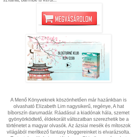
A Menő Könyveknek köszönhetően már hazánkban is
olvasható Elizabeth Lim nagysikerű, regénye, A hat
bíborszín darumadár. Ráadásul a kiadónak hála, szemet
gyönyörködtető, éldekorált változatban szerezhetik be a
történetet a magyar olvasók. Az ázsiai mesék és mítoszok
világából merítkező fantasy bloggereinket is elvarázsolta.