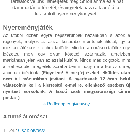
Tartsatok velünk, ismerjétek meg Shiori'anma és a hat
darumadár történetét, és vigyétek haza a kiadó által
felajánlott nyereménykönyvet.
Nyereményjáték
Az utóbbi időben egyre népszerűbbek hazánkban is azok a
regények, melyek az ázsiai kultúrából merítenek ihletet, így a
mostani játékunk is ehhez kötődik. Minden állomáson találtok egy
idézetet, mely egy olyan kötetből származik, amelyben
markánsan jelen van az ázsiai kultúra. Nincs más dolgotok, mint
a Rafflecopter megfelelő sorába beírni, hogy mi a könyv címe,
ahonnan idéztünk.
(Figyelem! A megfejtéseket elküldés után
nem áll módunkban javítani. A nyertesnek 72 órán belül
válaszolnia kell a kiértesítő e-mailre, ellenkező esetben új
nyertest sorsolunk. A kiadó csak magyarországi címre
postáz.)
a Rafflecopter giveaway
A turné állomásai
11.24.:
Csak olvass!