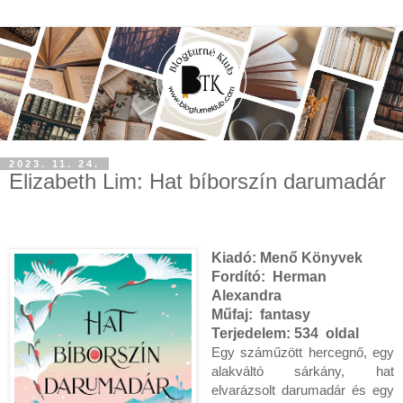
2023. 11. 24.
Elizabeth Lim: Hat ​bíborszín darumadár
Kiadó:
Menő Könyvek
Fordító:
Herman
Alexandra
Műfaj:
fantasy
Terjedelem:
534 oldal
Egy száműzött hercegnő, egy
alakváltó sárkány, hat
elvarázsolt darumadár és egy