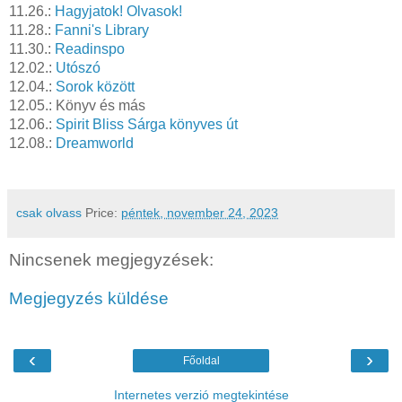
11.26.:
Hagyjatok! Olvasok!
11.28.:
Fanni's Library
11.30.:
Readinspo
12.02.:
Utószó
12.04.:
Sorok között
12.05.: Könyv és más
12.06.:
Spirit Bliss Sárga könyves út
12.08.:
Dreamworld
csak olvass
Price:
péntek, november 24, 2023
Nincsenek megjegyzések:
Megjegyzés küldése
‹
›
Főoldal
Internetes verzió megtekintése