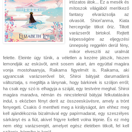
irtózatos átok... Ez a mesék és
mítoszok világából merítkező
fantasy elvarázsolja az
olvasóit. Shiori'anma, Kiata
hercegnője titkot őriz. Tiltott
varázserőt birtokol. Rejtett
képességére az eljegyzési
ünnepség reggelén derül fény,
mikor elveszíti az uralmát
felette. Eleinte úgy tűnik, a véletlen a kezére játszik, hiszen
lemondják az esküvőt, amit sosem akart, ám egyúttal magára
vonja mostohaanyja, Raikama figyelmét is. Raikama, aki
ugyancsak varázserővel bír, Shiroi bátyjait darumadárrá
változtatja, s megtiltja a lánynak, hogy bárkinek is szóljon erről;
ha csak egy szó is elhagyja a száját, egy testvére meghal. Shiroi
magára maradva, némán és nincstelenül bátyjai felkutatására
indul, s eközben fényt derít az összeesküvésre, amely a trónt
fenyegeti. Csakis ő mentheti meg a királyságot, ám ehhez meg
kell ajándékoznia bizalmával egy papírmadarat, egy szeszélyes
sárkányt és a fiút, akivel frigyre kellett volna lépnie. És ez még
nem elég: varázserejét, amelyet egész életében titkolt, fel kell
szítania, bármibe is kerül...