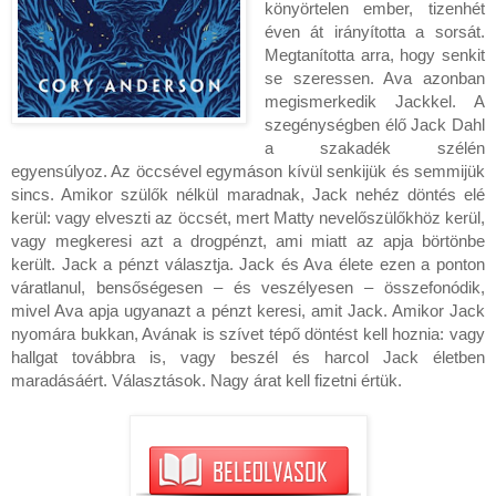
könyörtelen ember, tizenhét
éven át irányította a sorsát.
Megtanította arra, hogy senkit
se szeressen. Ava azonban
megismerkedik Jackkel. A
szegénységben élő Jack Dahl
a szakadék szélén
egyensúlyoz. Az öccsével egymáson kívül senkijük és semmijük
sincs. Amikor szülők nélkül maradnak, Jack nehéz döntés elé
kerül: vagy elveszti az öccsét, mert Matty nevelőszülőkhöz kerül,
vagy megkeresi azt a drogpénzt, ami miatt az apja börtönbe
került. Jack a pénzt választja. Jack és Ava élete ezen a ponton
váratlanul, bensőségesen – és veszélyesen – összefonódik,
mivel Ava apja ugyanazt a pénzt keresi, amit Jack. Amikor Jack
nyomára bukkan, Avának is szívet tépő döntést kell hoznia: vagy
hallgat továbbra is, vagy beszél és harcol Jack életben
maradásáért. Választások. Nagy árat kell fizetni értük.