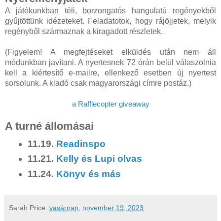
A játékunkban téli, borzongatós hangulatú regényekből
gyűjtöttünk idézeteket. Feladatotok, hogy rájöjjetek, melyik
regényből származnak a kiragadott részletek.
(Figyelem! A megfejtéseket elküldés után nem áll
módunkban javítani. A nyertesnek 72 órán belül válaszolnia
kell a kiértesítő e-mailre, ellenkező esetben új nyertest
sorsolunk. A kiadó csak magyarországi címre postáz.)
a Rafflecopter giveaway
A turné állomásai
11.19.
Readinspo
11.21.
Kelly és Lupi olvas
11.24.
Könyv és más
Sarah
Price:
vasárnap, november 19, 2023