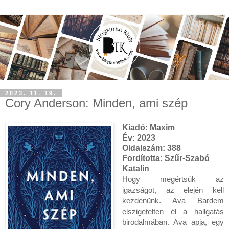
2023. 11. 19.
Cory Anderson: Minden, ​ami szép
Kiadó: Maxim
Év: 2023
Oldalszám: 388
Fordította: Szűr-Szabó
Katalin
Hogy megértsük az
igazságot, az elején kell
kezdenünk. Ava Bardem
elszigetelten él a hallgatás
birodalmában. Ava apja, egy