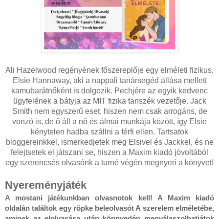
Ali Hazelwood regényének főszereplője egy elméleti fizikus,
Elsie Hannaway, aki a nappali tanársegéd állása mellett
kamubarátnőként is dolgozik. Pechjére az egyik kedvenc
ügyfelének a bátyja az MIT fizika tanszék vezetője. Jack
Smith nem egyszerű eset, hiszen nem csak arrogáns, de
vonzó is, de ő áll a nő és álmai munkája között, így Elsie
kénytelen hadba szállni a férfi ellen. Tartsatok
bloggereinkkel, ismerkedjetek meg Elsivel és Jackkel, és ne
felejtsetek el játszani se, hiszen a Maxim kiadó jóvoltából
egy szerencsés olvasónk a turné végén megnyeri a könyvet!
Nyereményjáték
A mostani játékunkban olvasnotok kell! A Maxim kiadó 
oldalán találtok egy röpke beleolvasót A szerelem elméletébe, 
aminek az elolvasása után könnyedén megválaszolhatjátok 