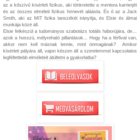
az a kőszívű kísérleti fizikus, aki tönkretette a mentora karrierjét 
és az összes elméleti fizikus hírnevét aláásta. És ő az a Jack 
Smith, aki az MIT fizika tanszékét irányítja, és Elsie és álmai 
munkája közé áll.

Elsie felkészül a tudományos szabotázs totális háborújára, de… 
azok a hosszú, mélyreható pillantások… Hogy ha a férfival van, 
akkor nem kell másnak lennie, mint önmagának?  Amikor 
kísérleti pályára áll, vajon készen áll a szerelemmel kapcsolatos 