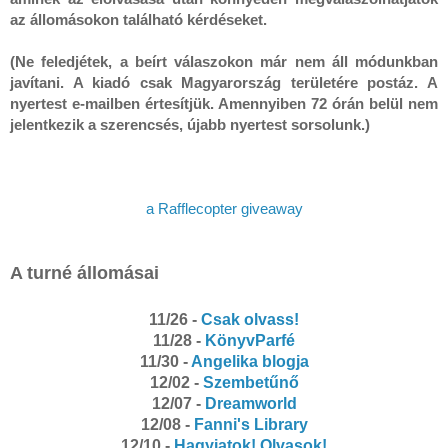
az állomásokon található kérdéseket.

(Ne feledjétek, a beírt válaszokon már nem áll módunkban 
javítani. A kiadó csak Magyarország területére postáz. A 
nyertest e-mailben értesítjük. Amennyiben 72 órán belül nem 
a Rafflecopter giveaway
A turné állomásai
11/26 -
Csak olvass!
11/28 -
KönyvParfé
11/30 -
Angelika blogja
12/02 -
Szembetűnő
12/07 -
Dreamworld
12/08 -
Fanni's Library
12/10 -
Hagyjatok! Olvasok!