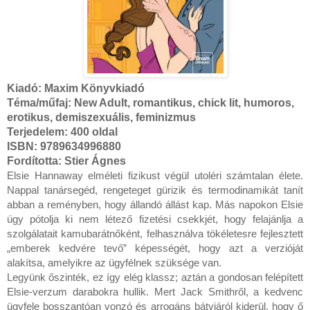
Kiadó:
Maxim Könyvkiadó
Téma/műfaj: New Adult, romantikus, chick lit, humoros,
erotikus, demiszexuális, feminizmus
Terjedelem: 400 oldal
ISBN: 9789634996880
Fordította: Stier Ágnes
Elsie Hannaway elméleti fizikust végül utoléri számtalan élete. 
Nappal tanársegéd, rengeteget gürizik és termodinamikát tanít 
abban a reményben, hogy állandó állást kap. Más napokon Elsie 
úgy pótolja ki nem létező fizetési csekkjét, hogy felajánlja a 
szolgálatait kamubarátnőként, felhasználva tökéletesre fejlesztett 
„emberek kedvére tevő” képességét, hogy azt a verzióját 
alakítsa, amelyikre az ügyfélnek szüksége van.

Legyünk őszinték, ez így elég klassz; aztán a gondosan felépített 
Elsie-verzum darabokra hullik. Mert Jack Smithről, a kedvenc 
ügyfele bosszantóan vonzó és arrogáns bátyjáról kiderül, hogy ő 