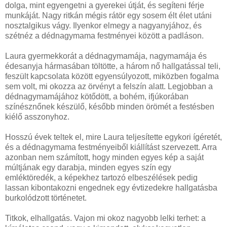
dolga, mint egyengetni a gyerekei útját, és segíteni férje
munkáját. Nagy ritkán mégis rátör egy sosem élt élet utáni
nosztalgikus vágy. Ilyenkor elmegy a nagyanyjához, és
szétnéz a dédnagymama festményei között a padláson.
Laura gyermekkorát a dédnagymamája, nagymamája és
édesanyja hármasában töltötte, a három nő hallgatással teli,
feszült kapcsolata között egyensúlyozott, miközben fogalma
sem volt, mi okozza az örvényt a felszín alatt. Legjobban a
dédnagymamájához kötődött, a bohém, ifjúkorában
színésznőnek készülő, később minden örömét a festésben
kiélő asszonyhoz.
Hosszú évek teltek el, mire Laura teljesítette egykori ígéretét,
és a dédnagymama festményeiből kiállítást szervezett. Arra
azonban nem számított, hogy minden egyes kép a saját
múltjának egy darabja, minden egyes szín egy
emléktöredék, a képekhez tartozó elbeszélések pedig
lassan kibontakozni engednek egy évtizedekre hallgatásba
burkolódzott történetet.
Titkok, elhallgatás. Vajon mi okoz nagyobb lelki terhet: a