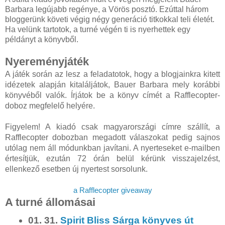
Barbara legújabb regénye, a Vörös posztó. Ezúttal három
bloggerünk követi végig négy generáció titkokkal teli életét.
Ha velünk tartotok, a turné végén ti is nyerhettek egy
példányt a könyvből.
Nyereményjáték
A játék során az lesz a feladatotok, hogy a blogjainkra kitett
idézetek alapján kitaláljátok, Bauer Barbara mely korábbi
könyvéből valók. Írjátok be a könyv címét a Rafflecopter-
doboz megfelelő helyére.
Figyelem! A kiadó csak magyarországi címre szállít, a
Rafflecopter dobozban megadott válaszokat pedig sajnos
utólag nem áll módunkban javítani. A nyerteseket e-mailben
értesítjük, ezután 72 órán belül kérünk visszajelzést,
ellenkező esetben új nyertest sorsolunk.
a Rafflecopter giveaway
A turné állomásai
01. 31.
Spirit Bliss Sárga könyves út