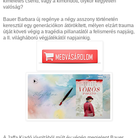
kíméletes csend, vagy a kimondott, olykor kegyetlen
valóság?
Bauer Barbara új regénye a négy asszony történetén
keresztül egy generációkon átörökített, mélyen elzárt trauma
útját követi végig a tragédia pillanatától a felismerés napjáig,
a II. világháború végjátékától napjainkig.
A Jaffa Kiadó jóvoltából múlt év végén megjelent Bauer