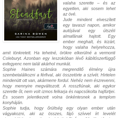
valaha szerette – és az
egyetlen, aki sosem lehet
az övé.
Jude mindent elveszített
egy tavaszi napon, amikor
autójával egy útszéli
almafának hajtott. Egy
ember meghalt, és kizárt,
hogy valaha helyrehozza,
amit tönkretett. Ha tehetné, örökre elkerülné a vermonti
Coleburyt. Azonban egy leszokóban lévő kábítószerfüggő
exfegyenc nem talál akárhol munkát.
Sophie Haines számára megrendítő élmény újra
szembetalálkozni a férfival, aki összetörte a szívét. Hirtelen
mindenütt ott van, akármerre fordul. Nehéz nem észrevenni,
hogy mennyire megváltozott. A rosszfiúnak, aki egykor
szerette őt, nem volt izmos felkarja és napcsókolta hajfürtjei.
És sosem jelentkezett volna önkéntesnek a templom
konyháján.
Sophie tudja, hogy őrültség egy olyan ember után
vágyakozni, aki az összes, fájó szívvel írt levelét