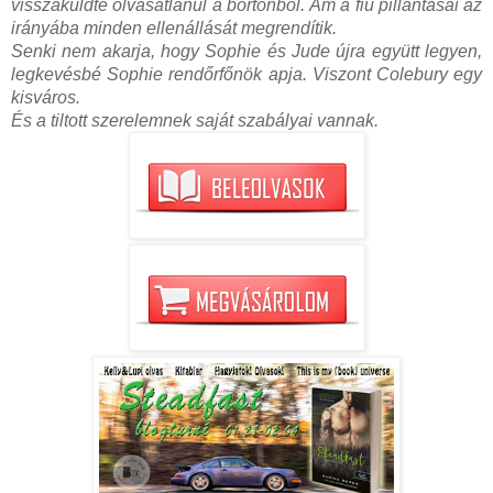
visszaküldte olvasatlanul a börtönből. Ám a fiú pillantásai az
irányába minden ellenállását megrendítik.
Senki nem akarja, hogy Sophie és Jude újra együtt legyen,
legkevésbé Sophie rendőrfőnök apja. Viszont Colebury egy
kisváros.
És a tiltott szerelemnek saját szabályai vannak.