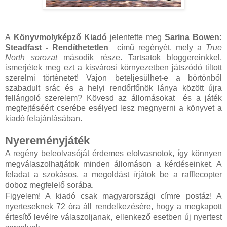
A
Könyvmolyképző Kiadó
jelentette meg
Sarina Bowen:
Steadfast - Rendíthetetlen
című regényét, mely a
True
North sorozat
második része. Tartsatok bloggereinkkel,
ismerjétek meg ezt a kisvárosi környezetben játszódó tiltott
szerelmi történetet! Vajon beteljesülhet-e a börtönből
szabadult srác és a helyi rendőrfőnök lánya között újra
fellángoló szerelem? Kövesd az állomásokat és a játék
megfejtéséért cserébe esélyed lesz megnyerni a könyvet a
kiadó felajánlásában.
Nyereményjáték
A regény beleolvasóját érdemes elolvasnotok, így könnyen
megválaszolhatjátok minden állomáson a kérdéseinket. A
feladat a szokásos, a megoldást írjátok be a rafflecopter
doboz megfelelő sorába.
Figyelem! A kiadó csak magyarországi címre postáz! A
nyerteseknek 72 óra áll rendelkezésére, hogy a megkapott
értesítő levélre válaszoljanak, ellenkező esetben új nyertest