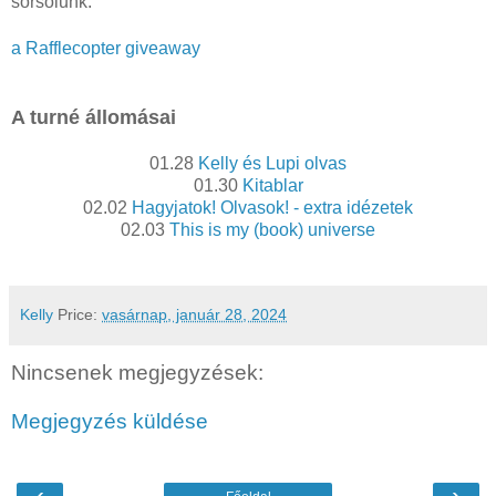
sorsolunk.
a Rafflecopter giveaway
A turné állomásai
01.28
Kelly és Lupi olvas
01.30
Kitablar
02.02
Hagyjatok! Olvasok! - extra idézetek
02.03
This is my (book) universe
Kelly
Price:
vasárnap, január 28, 2024
Nincsenek megjegyzések:
Megjegyzés küldése
‹
›