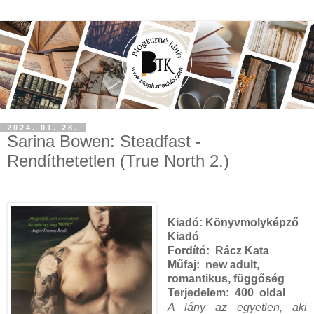
2024. 01. 28.
Sarina Bowen: Steadfast -
Rendíthetetlen (True North 2.)
Kiadó: Könyvmolyképző
Kiadó
Fordító:
Rácz Kata
Műfaj: new adult,
romantikus, függőség
Terjedelem:
400 oldal
A ​lány az egyetlen, aki