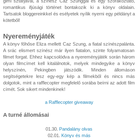
gimi sztárjával, a színész Caz Szunggal és egy szórakoztató,
romantikus ifjúsági történet bontakozik ki a könyv oldalain.
Tartsatok bloggereinkkel és esélyetek nyílik nyerni egy példányt a
kötetből!
Nyereményjáték
A könyv főhőse Eliza mellett Caz Szung,
a fiatal színészpalánta.
A srác elismert színész már ilyen fiatalon, szinte folyamatosan
filmet forgat. Ehhez kapcsolódva a nyereményjáték során három
olyan filmcímet kell kitalálnotok, melyek mindegyike a könyv
helyszínén, Pekingben játszódik. Minden állomáson
segítségetekre lesz egy-egy kép a filmekből és nincs más
dolgotok, mint a rafflecopter megfelelő sorába beírni az adott film
címét. Sok sikert mindenkinek!
a Rafflecopter giveaway
A turné állomásai
01.30.
Pandalány olvas
02.01.
Könyv és más