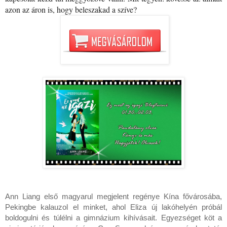
azon az áron is, hogy beleszakad a szíve?
Ann Liang első magyarul megjelent regénye Kína fővárosába,
Pekingbe kalauzol el minket, ahol Eliza új lakóhelyén próbál
boldogulni és túlélni a gimnázium kihívásait. Egyezséget köt a