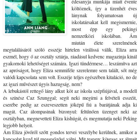
édesanyja munkája miatt évente
költöznek, így a tizenhét éves
lánynak folyamatosan új
iskolatársakat kell megismernie,
most épp egy pekingi
nemzetközi iskolában. Ám
miután élete szerelmének
megtalálásáról szóló esszéje hirtelen virálissá válik, Eliza arra
eszmél, hogy ő az osztály sztárja, ráadásul kedvenc magazinja kínál
gyakornoki lehetőséget számára. Igazi tündérmese… leszámítva azt
az apróságot, hogy Eliza semmiféle szerelemre sem talált, sőt még
valódi kapcsolata sem volt. Esszéje teljes egészében kitaláció, no de
az igazi művészet úgyis hazugság, nem?
A lebukástól rettegő lány alkut köt az iskola szépfiújával, a modell
és színész Caz Szunggal; segít neki megírni a felvételi esszéit,
cserébe pedig az eszeveszetten jóképű fiú a barátjának adja ki
magát. Caz álompasinak bizonyul: feltűnően üzenget neki az
osztályban, megnevetteti Eliza kishúgát, és megmutatja neki Peking
legjobb helyeit.
Ám Eliza jövőről szőtt gondos tervei veszélybe kerülnek, amikor a
kapcsolat kezd túl meggyőzővé válni. Mit tegyen: kövesse az álmait