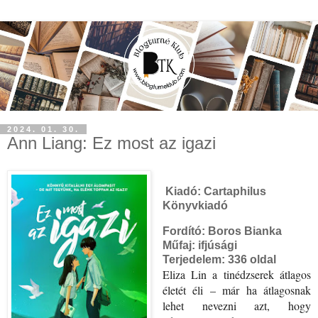
2024. 01. 30.
Ann Liang: Ez most az igazi
Kiadó:
Cartaphilus
Könyvkiadó
Fordító: Boros Bianka
Műfaj: ifjúsági
Terjedelem:
336 oldal
Eliza ​Lin a tinédzserek átlagos
életét éli – már ha átlagosnak
lehet nevezni azt, hogy