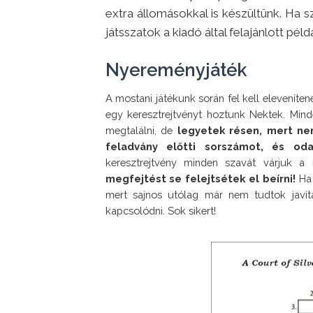
extra állomásokkal is készültünk. Ha 
játsszatok a kiadó által felajánlott pél
Nyereményjáték
A mostani játékunk során fel kell eleveníte
egy keresztrejtvényt hoztunk Nektek. Mind
megtalálni, de 
legyetek résen, mert nem
feladvány előtti sorszámot, és od
keresztrejtvény minden szavát várjuk a 
megfejtést se felejtsétek el beírni!
 Ha
mert sajnos utólag már nem tudtok javíta