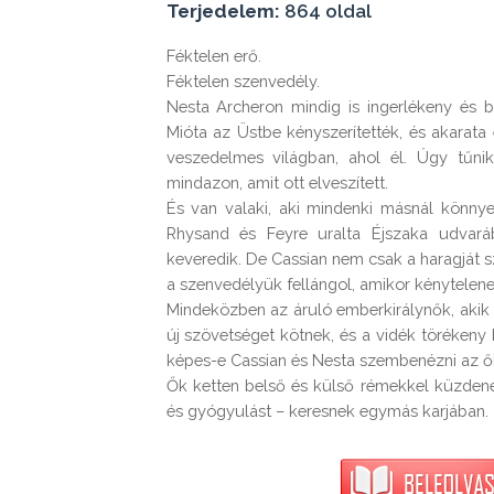
Terjedelem:
864 oldal
Féktelen erő.

Féktelen szenvedély.

Nesta Archeron mindig is ingerlékeny és bü
Mióta az Üstbe kényszerítették, és akarata e
veszedelmes világban, ahol él. Úgy tűnik
mindazon, amit ott elveszített.

És van valaki, aki mindenki másnál könnyeb
Rhysand és Feyre uralta Éjszaka udvaráb
keveredik. De Cassian nem csak a haragját szí
a szenvedélyük fellángol, amikor kénytelenek
Mindeközben az áruló emberkirálynők, akik a
új szövetséget kötnek, és a vidék törékeny 
képes-e Cassian és Nesta szembenézni az őke
Ők ketten belső és külső rémekkel küzdenek
és gyógyulást – keresnek egymás karjában.