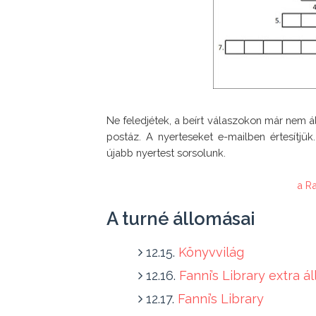
Ne feledjétek, a beírt válaszokon már nem á
postáz. A nyerteseket e-mailben értesítjü
újabb nyertest sorsolunk.
a R
A turné állomásai
12.15.
Könyvvilág
12.16.
Fanni’s Library extra á
12.17.
Fanni’s Library