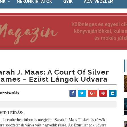
NK
NEKÜNK ÍRTÁTOK
GYIK
ADATVÉDELEM
arah J. Maas: A ​Court Of Silver
lames – Ezüst Lángok Udvara
ozzászólás
VID LEÍRÁS:
n decemberben itthon is megjelent Sarah J. Maas Tüskék és rózsák
ara sorozatának várva várt negyedik része. Az Ezüst lángok udvara