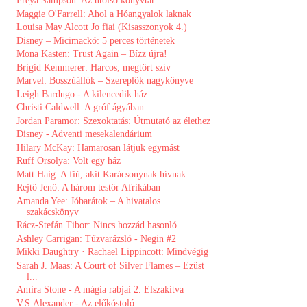
Freya Sampson: Az utolsó könyvtár
Maggie O'Farrell: Ahol a Hóangyalok laknak
Louisa May Alcott Jo ​fiai (Kisasszonyok 4.)
Disney ​– Micimackó: 5 perces történetek
Mona Kasten: Trust Again – Bízz újra!
Brigid Kemmerer: Harcos, megtört szív
Marvel: ​Bosszúállók – Szereplők nagykönyve
Leigh Bardugo - A kilencedik ház
Christi Caldwell: A ​gróf ágyában
Jordan Paramor: Szexoktatás: Útmutató az élethez
Disney - Adventi mesekalendárium
Hilary McKay: Hamarosan ​látjuk egymást
Ruff Orsolya: Volt egy ház
Matt Haig: A fiú, akit Karácsonynak hívnak
Rejtő Jenő: A három testőr Afrikában
Amanda Yee: Jóbarátok ​– A hivatalos
szakácskönyv
Rácz-Stefán Tibor: Nincs hozzád hasonló
Ashley Carrigan: Tűzvarázsló - Negin #2
Mikki Daughtry · Rachael Lippincott: Mindvégig
Sarah J. Maas: A ​Court of Silver Flames – Ezüst
l...
Amira Stone - A mágia rabjai 2. Elszakítva
V.S.Alexander - Az előkóstoló