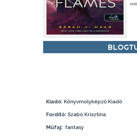
ezút
BLOGTU
Kiadó:
Könyvmolyképző Kiadó
Fordító:
Szabó Krisztina
Műfaj:
fantasy