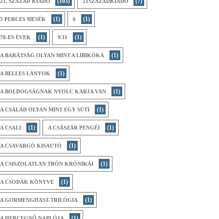
(103)
(7)
21. SZÁZAD KIADÓ
21SZÁZADKIADÓ
(1)
(1)
5 PERCES MESÉK
6
(1)
(1)
70-ES ÉVEK
9/11
(1)
A BARÁTSÁG OLYAN MINT A LIBIKÓKA
(1)
A BELLES LÁNYOK
(1)
A BOLDOGSÁGNAK NYOLC KARJA VAN
(1)
A CSALÁD OLYAN MINT EGY SÜTI
(1)
(1)
A CSALI
A CSÁSZÁR PENGÉI
(1)
A CSAVARGÓ KISAUTÓ
(1)
A CSISZOLATLAN TRÓN KRÓNIKÁI
(1)
A CSODÁK KÖNYVE
(1)
A GORMENGHAST-TRILÓGIA
(1)
A HERCEGNŐ NAPLÓJA