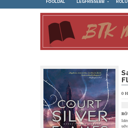
FŐOLDAL
LEGFRISSEBB
RÓLU
S
F
0
H
RÖ
Idé
udv