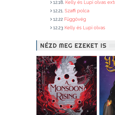
12.18.
Kelly és Lupi olvas ext
12.21.
Szaffi polca
12.22
Függővég
12.23
Kelly és Lupi olvas
NÉZD MEG EZEKET IS