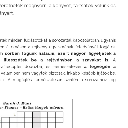
szeretnétek megnyerni a könyvet, tartsatok velünk és
dányért.
netek minden tudásotokat a sorozattal kapcsolatban, ugyanis 
en állomáson a rejtvény egy sorának feladványát fogjátok 
 sorban fogunk haladni, ezért nagyon figyeljétek a 
a illesszétek be a rejtvényben a szavakat is. 
A 
rafflecopter dobozba, és természetesen
 a legvégén a 
 valamiben nem vagytok biztosak, inkább később írjátok be, 
ni. A megfejtés természetesen szintén a sorozathoz fog 