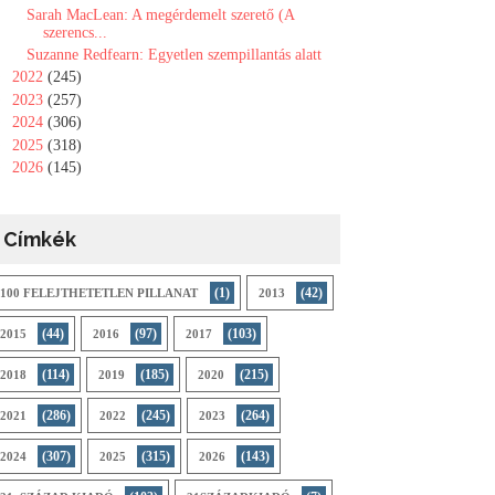
Sarah MacLean: A ​megérdemelt szerető (A
szerencs...
Suzanne Redfearn: Egyetlen szempillantás alatt
►
2022
(245)
►
2023
(257)
►
2024
(306)
►
2025
(318)
►
2026
(145)
Címkék
(1)
(42)
100 FELEJTHETETLEN PILLANAT
2013
(44)
(97)
(103)
2015
2016
2017
(114)
(185)
(215)
2018
2019
2020
(286)
(245)
(264)
2021
2022
2023
(307)
(315)
(143)
2024
2025
2026