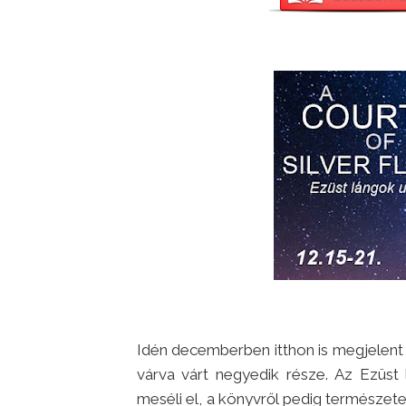
Idén decemberben itthon is megjelent
várva várt negyedik része. Az Ezüst
meséli el, a könyvről pedig természet