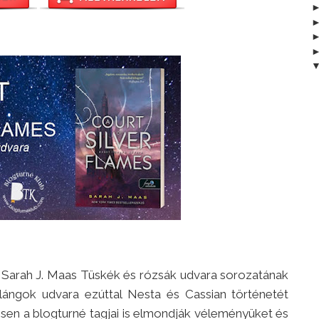
 Sarah J. Maas Tüskék és rózsák udvara sorozatának
 lángok udvara ezúttal Nesta és Cassian történetét
esen a blogturné tagjai is elmondják véleményüket és