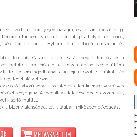
szke volt, hirtelen gerjed haragra, és lassan bocsát meg. 
llenére főtündérré vált, nehezen találja a helyét a különös, 
, képtelen túllépni a Hybern elleni háború rémségein és 
ben feldühíti: Cassian, a sok csatát megjárt harcos, aki a 
an betöltött pozíciója miatt folyamatosan Nesta útjába 
tja fel. Le sem tagadhatnák a kettejük közötti szikrákat – és 
 egy fedél alá költözni.

z előző háború során visszatértek a kontinensre, veszélyes 
békéjét fenyegetik. A megállításuk kulcsa pedig azon múlik, 
t kísértő múlttal.

 a bizonytalansággal teli világban, miközben elfogadást – 