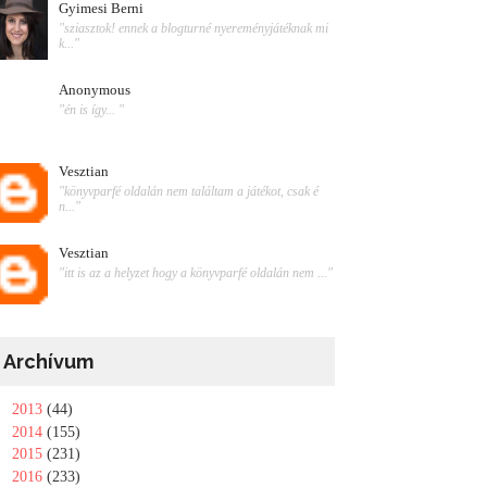
Gyimesi Berni
"sziasztok! ennek a blogturné nyereményjátéknak mi
k..."
Anonymous
"én is így... "
Vesztian
"könyvparfé oldalán nem találtam a játékot, csak é
n..."
Vesztian
"itt is az a helyzet hogy a könyvparfé oldalán nem ..."
Archívum
►
2013
(44)
►
2014
(155)
►
2015
(231)
►
2016
(233)