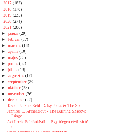
►
2017
(182)
►
2018
(178)
►
2019
(235)
►
2020
(274)
▼
2021
(286)
►
január
(29)
►
február
(17)
►
március
(18)
►
április
(10)
►
május
(33)
►
június
(32)
►
július
(19)
►
augusztus
(17)
►
szeptember
(20)
►
október
(28)
►
november
(36)
▼
december
(27)
Taylor Jenkins Reid: Daisy Jones & The Six
Jennifer L. Armentrout - The Burning Shadow:
Lángo...
Avi Loeb: Földönkívüli – Egy idegen civilizáció
el...