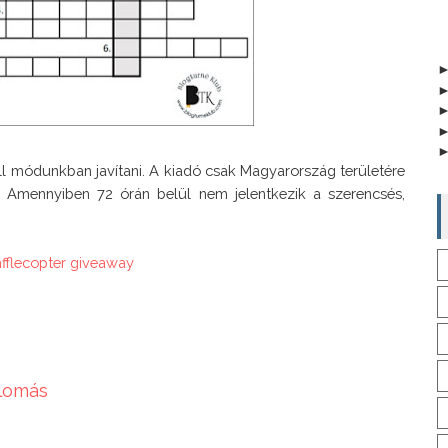
ll módunkban javítani. A kiadó csak Magyarország területére 
k. Amennyiben 72 órán belül nem jelentkezik a szerencsés, 
afflecopter giveaway
llomás