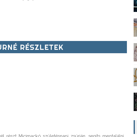
RNÉ RÉSZLETEK
részt Micimackó születésnapi zsúrján, segíts megtalálni 