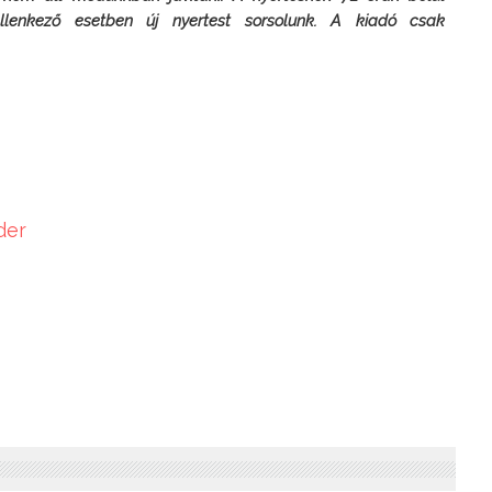
 ellenkező esetben új nyertest sorsolunk. A kiadó csak 
der