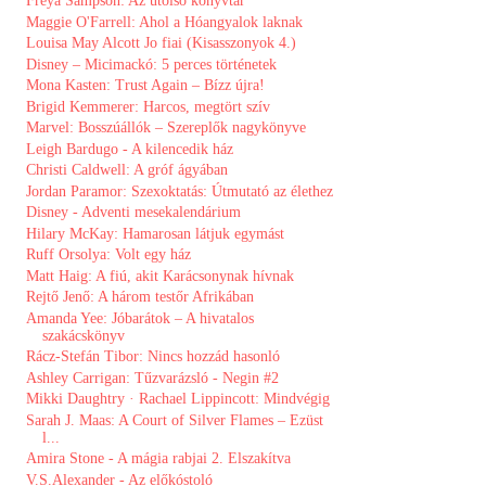
Freya Sampson: Az utolsó könyvtár
Maggie O'Farrell: Ahol a Hóangyalok laknak
Louisa May Alcott Jo ​fiai (Kisasszonyok 4.)
Disney ​– Micimackó: 5 perces történetek
Mona Kasten: Trust Again – Bízz újra!
Brigid Kemmerer: Harcos, megtört szív
Marvel: ​Bosszúállók – Szereplők nagykönyve
Leigh Bardugo - A kilencedik ház
Christi Caldwell: A ​gróf ágyában
Jordan Paramor: Szexoktatás: Útmutató az élethez
Disney - Adventi mesekalendárium
Hilary McKay: Hamarosan ​látjuk egymást
Ruff Orsolya: Volt egy ház
Matt Haig: A fiú, akit Karácsonynak hívnak
Rejtő Jenő: A három testőr Afrikában
Amanda Yee: Jóbarátok ​– A hivatalos
szakácskönyv
Rácz-Stefán Tibor: Nincs hozzád hasonló
Ashley Carrigan: Tűzvarázsló - Negin #2
Mikki Daughtry · Rachael Lippincott: Mindvégig
Sarah J. Maas: A ​Court of Silver Flames – Ezüst
l...
Amira Stone - A mágia rabjai 2. Elszakítva
V.S.Alexander - Az előkóstoló