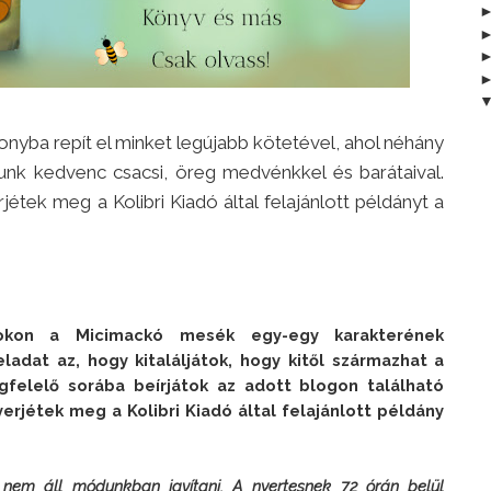
onyba repít el minket legújabb kötetével, ahol néhány
atunk kedvenc csacsi, öreg medvénkkel és barátaival.
jétek meg a Kolibri Kiadó által felajánlott példányt a
okon a Micimackó mesék egy-egy karakterének 
ladat az, hogy kitaláljátok, hogy kitől származhat a 
felelő sorába beírjátok az adott blogon található 
erjétek meg a Kolibri Kiadó által felajánlott példány 
 nem áll módunkban javítani. A nyertesnek 72 órán belül 