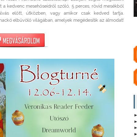
zt a kedvenc mesehőseidről szóló, 5 perces, rövid mesékből 
lvás előtt, útközben, vagy amikor csak kedved tartja. 
mackó elbűvölő világában, amelyek megédesítik az álmodat!