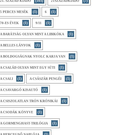
(103)
(7)
21. SZÁZAD KIADÓ
21SZÁZADKIADÓ
(1)
(1)
5 PERCES MESÉK
6
(1)
(1)
70-ES ÉVEK
9/11
(1)
A BARÁTSÁG OLYAN MINT A LIBIKÓKA
(1)
A BELLES LÁNYOK
(1)
A BOLDOGSÁGNAK NYOLC KARJA VAN
(1)
A CSALÁD OLYAN MINT EGY SÜTI
(1)
(1)
A CSALI
A CSÁSZÁR PENGÉI
(1)
A CSAVARGÓ KISAUTÓ
(1)
A CSISZOLATLAN TRÓN KRÓNIKÁI
(1)
A CSODÁK KÖNYVE
(1)
A GORMENGHAST-TRILÓGIA
(1)
A HERCEGNŐ NAPLÓJA