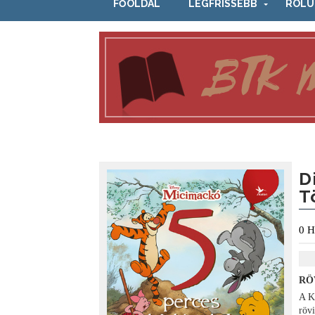
FŐOLDAL
LEGFRISSEBB
RÓLU
D
T
0
H
RÖ
A K
röv