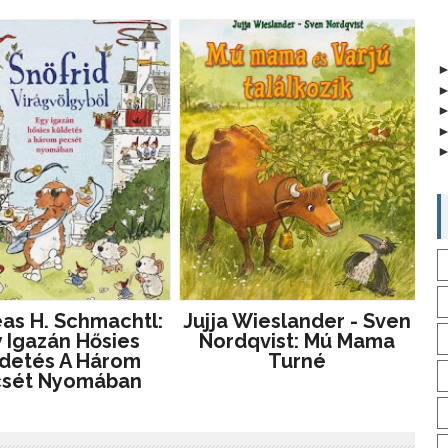
as H. Schmachtl:
Jujja Wieslander - Sven
 Igazán Hősies
Nordqvist: Mú Mama
detés A Három
Turné
csét Nyomában