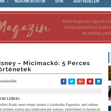
NK
NEKÜNK ÍRTÁTOK
GYIK
ADATVÉDELEM
isney ​– Micimackó: 5 Perces
örténetek
ozzászólás
VID LEÍRÁS:
olibri Kiadó ismét elrepít minket a Százholdas Pagonyba, ahol néhány
id történet erejéig újra találkozhatunk kedvenc medvénkkel és barátaival.