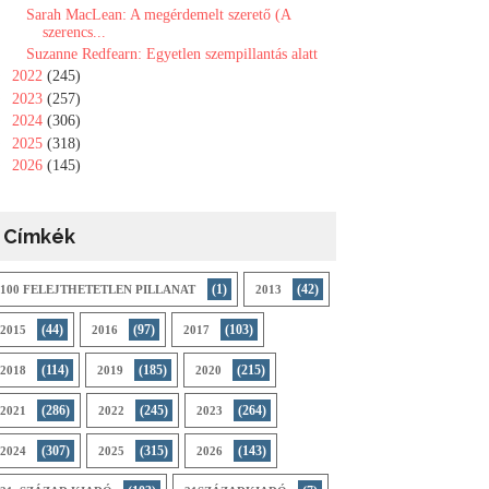
Sarah MacLean: A ​megérdemelt szerető (A
szerencs...
Suzanne Redfearn: Egyetlen szempillantás alatt
►
2022
(245)
►
2023
(257)
►
2024
(306)
►
2025
(318)
►
2026
(145)
Címkék
(1)
(42)
100 FELEJTHETETLEN PILLANAT
2013
(44)
(97)
(103)
2015
2016
2017
(114)
(185)
(215)
2018
2019
2020
(286)
(245)
(264)
2021
2022
2023
(307)
(315)
(143)
2024
2025
2026