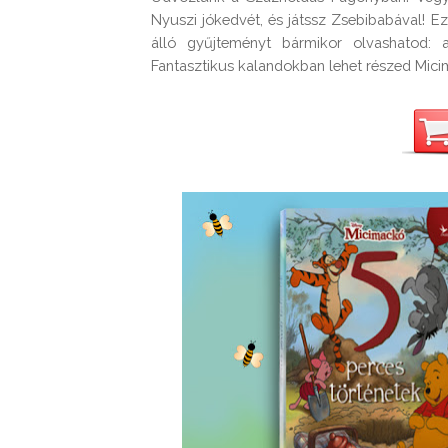
Nyuszi jókedvét, és játssz Zsebibabával! E
álló gyűjteményt bármikor olvashatod: a
Fantasztikus kalandokban lehet részed Mici