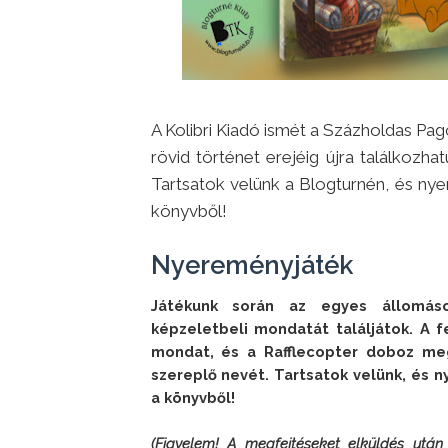
A Kolibri Kiadó ismét a Százholdas Pag
rövid történet erejéig újra találkozh
Tartsatok velünk a Blogturnén, és nyer
könyvből!
Nyereményjáték
Játékunk során az egyes állomás
képzeletbeli mondatát találjátok. A fe
mondat, és a Rafflecopter doboz meg
szereplő nevét. Tartsatok velünk, és ny
a könyvből!

(Figyelem! A megfejtéseket elküldés után