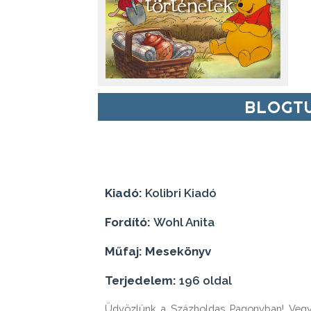
BLOGTU
Kiadó:
Kolibri Kiadó
Fordító:
Wohl Anita
Műfaj: Mesekönyv
Terjedelem:
196 oldal
Üdvözlünk a Százholdas Pagonyban! Vegyél 