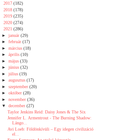
►
2017
(182)
►
2018
(178)
►
2019
(235)
►
2020
(274)
▼
2021
(286)
►
január
(29)
►
február
(17)
►
március
(18)
►
április
(10)
►
május
(33)
►
június
(32)
►
július
(19)
►
augusztus
(17)
►
szeptember
(20)
►
október
(28)
►
november
(36)
▼
december
(27)
Taylor Jenkins Reid: Daisy Jones & The Six
Jennifer L. Armentrout - The Burning Shadow:
Lángo...
Avi Loeb: Földönkívüli – Egy idegen civilizáció
el...