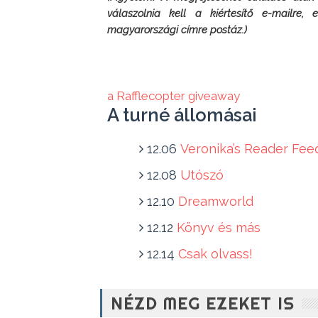
válaszolnia kell a kiértesítő e-mailre,
magyarországi címre postáz.)
a Rafflecopter giveaway
A turné állomásai
12.06
Veronika’s Reader Fee
12.08
Utószó
12.10
Dreamworld
12.12
Könyv és más
12.14
Csak olvass!
NÉZD MEG EZEKET IS