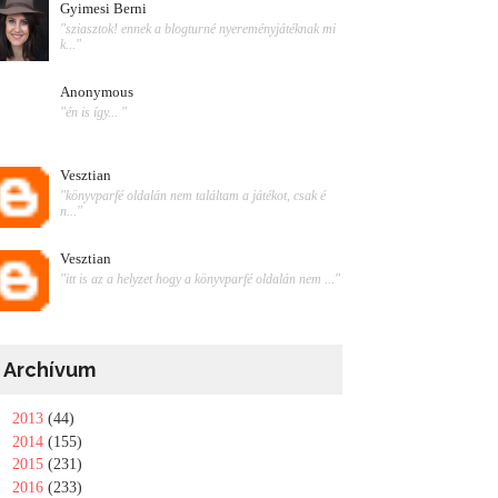
Gyimesi Berni
"sziasztok! ennek a blogturné nyereményjátéknak mi
k..."
Anonymous
"én is így... "
Vesztian
"könyvparfé oldalán nem találtam a játékot, csak é
n..."
Vesztian
"itt is az a helyzet hogy a könyvparfé oldalán nem ..."
Archívum
►
2013
(44)
►
2014
(155)
►
2015
(231)
►
2016
(233)