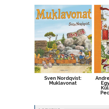
Sven Nordqvist:
Andre
Muklavonat
Egy
Kül
Pe