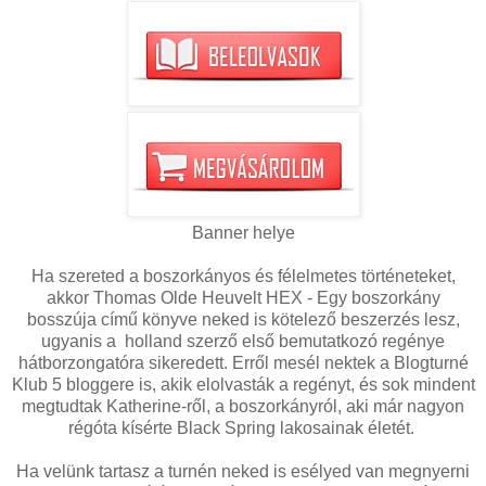
Banner helye
Ha szereted a boszorkányos és félelmetes történeteket,
akkor Thomas Olde Heuvelt HEX - Egy boszorkány
bosszúja című könyve neked is kötelező beszerzés lesz,
ugyanis a holland szerző első bemutatkozó regénye
hátborzongatóra sikeredett. Erről mesél nektek a Blogturné
Klub 5 bloggere is, akik elolvasták a regényt, és sok mindent
megtudtak Katherine-ről, a boszorkányról, aki már nagyon
régóta kísérte Black Spring lakosainak életét.
Ha velünk tartasz a turnén neked is esélyed van megnyerni