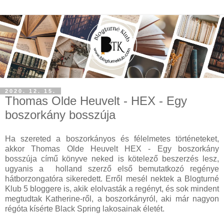
2020. 12. 15.
Thomas Olde Heuvelt - HEX - Egy
boszorkány bosszúja
Ha szereted a boszorkányos és félelmetes történeteket,
akkor Thomas Olde Heuvelt HEX - Egy boszorkány
bosszúja című könyve neked is kötelező beszerzés lesz,
ugyanis a holland szerző első bemutatkozó regénye
hátborzongatóra sikeredett. Erről mesél nektek a Blogturné
Klub 5 bloggere is, akik elolvasták a regényt, és sok mindent
megtudtak Katherine-ről, a boszorkányról, aki már nagyon
régóta kísérte Black Spring lakosainak életét.