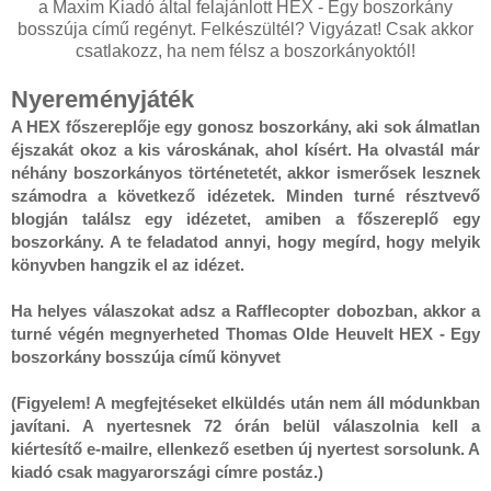
a Maxim Kiadó által felajánlott HEX - Egy boszorkány
bosszúja című regényt. Felkészültél? Vigyázat! Csak akkor
csatlakozz, ha nem félsz a boszorkányoktól!
Nyereményjáték
A HEX főszereplője egy gonosz boszorkány, aki sok álmatlan 
éjszakát okoz a kis városkának, ahol kísért. Ha olvastál már 
néhány boszorkányos történetetét, akkor ismerősek lesznek 
számodra a következő idézetek. Minden turné résztvevő 
blogján találsz egy idézetet, amiben a főszereplő egy 
boszorkány. A te feladatod annyi, hogy megírd, hogy melyik 
könyvben hangzik el az idézet. 

Ha helyes válaszokat adsz a Rafflecopter dobozban, akkor a 
turné végén megnyerheted Thomas Olde Heuvelt HEX - Egy 
boszorkány bosszúja című könyvet

(Figyelem! A megfejtéseket elküldés után nem áll módunkban 
javítani. A nyertesnek 72 órán belül válaszolnia kell a 
kiértesítő e-mailre, ellenkező esetben új nyertest sorsolunk. A 
kiadó csak magyarországi címre postáz.)