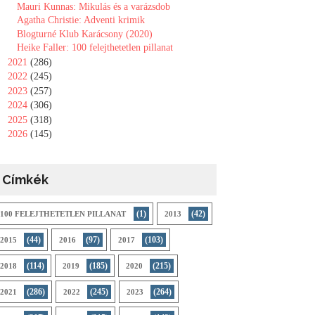
Mauri Kunnas: Mikulás és a varázsdob
Agatha Christie: Adventi krimik
Blogturné Klub Karácsony (2020)
Heike Faller: 100 felejthetetlen pillanat
►
2021
(286)
►
2022
(245)
►
2023
(257)
►
2024
(306)
►
2025
(318)
►
2026
(145)
Címkék
(1)
(42)
100 FELEJTHETETLEN PILLANAT
2013
(44)
(97)
(103)
2015
2016
2017
(114)
(185)
(215)
2018
2019
2020
(286)
(245)
(264)
2021
2022
2023