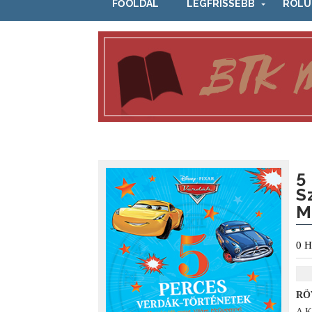
FŐOLDAL
LEGFRISSEBB
RÓLU
5
S
M
0
H
RÖ
A K