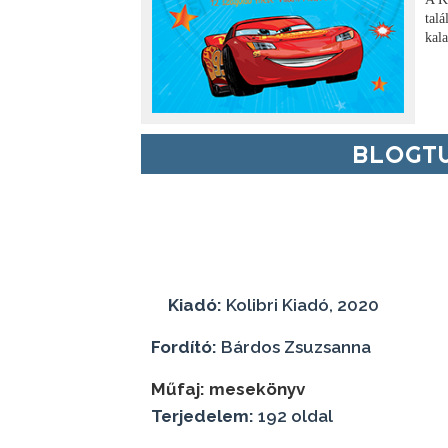
tal
kal
BLOGTU
Kiadó:
Kolibri Kiadó, 2020
Fordító:
Bárdos Zsuzsanna
Műfaj: mesekönyv
Terjedelem:
192 oldal