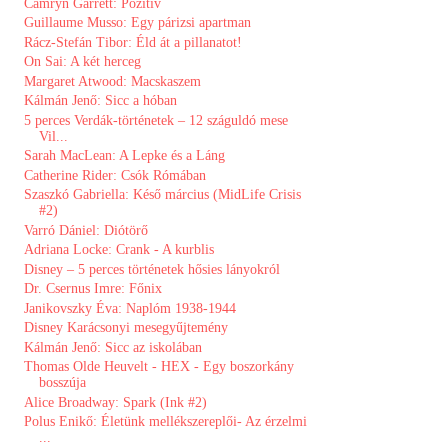
Camryn Garrett: Pozitív
Guillaume Musso: Egy párizsi apartman
Rácz-Stefán Tibor: Éld át a pillanatot!
On Sai: A két herceg
Margaret Atwood: Macskaszem
Kálmán Jenő: Sicc a hóban
5 ​perces Verdák-történetek – 12 száguldó mese
Vil...
Sarah MacLean: A Lepke és a Láng
Catherine Rider: Csók Rómában
Szaszkó Gabriella: Késő március (MidLife Crisis
#2)
Varró Dániel: Diótörő
Adriana Locke: Crank - A kurblis
Disney ​– 5 perces történetek hősies lányokról
Dr. Csernus Imre: Főnix
Janikovszky Éva: Naplóm 1938-1944
Disney Karácsonyi mesegyűjtemény
Kálmán Jenő: Sicc az iskolában
Thomas Olde Heuvelt - HEX - Egy boszorkány
bosszúja
Alice Broadway: Spark (Ink #2)
Polus Enikő: Életünk ​mellékszereplői- Az érzelmi
...