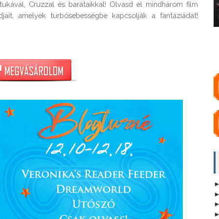
tukával, Cruzzal és barátaikkal! Olvasd el mindhárom film 
jait, amelyek turbósebességbe kapcsolják a fantáziádat! 