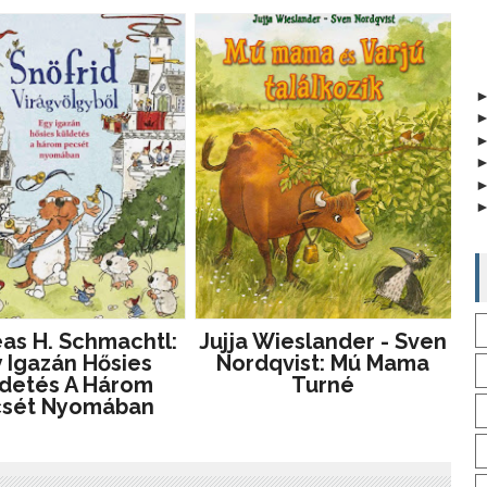
as H. Schmachtl:
Jujja Wieslander - Sven
 Igazán Hősies
Nordqvist: Mú Mama
detés A Három
Turné
csét Nyomában