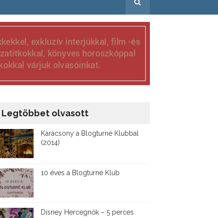
Legtöbbet olvasott
Karácsony a Blogturné Klubbal
(2014)
10 éves a Blogturné Klub
Disney ​Hercegnők – 5 perces