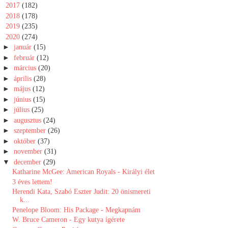
►
2017
(182)
►
2018
(178)
►
2019
(235)
▼
2020
(274)
►
január
(15)
►
február
(12)
►
március
(20)
►
április
(28)
►
május
(12)
►
június
(15)
►
július
(25)
►
augusztus
(24)
►
szeptember
(26)
►
október
(37)
►
november
(31)
▼
december
(29)
Katharine McGee: American Royals - Királyi élet
3 ​éves lettem!
Herendi Kata, Szabó Eszter Judit: 20 ​önismereti
k...
Penelope Bloom: His Package - Megkapnám
W. Bruce Cameron - Egy kutya ígérete