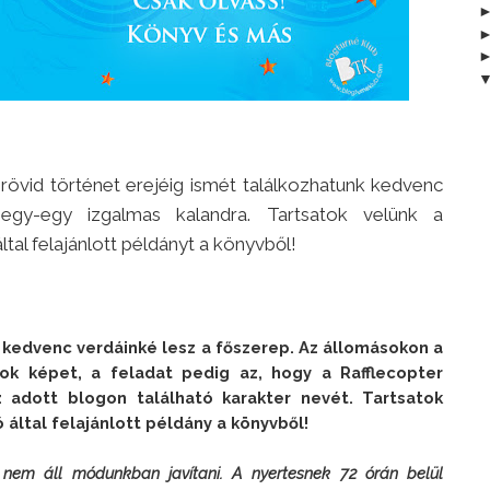
 rövid történet erejéig ismét találkozhatunk kedvenc
t egy-egy izgalmas kalandra. Tartsatok velünk a
tal felajánlott példányt a könyvből!
kedvenc verdáinké lesz a főszerep. Az állomásokon a 
ok képet, a feladat pedig az, hogy a Rafflecopter 
 adott blogon található karakter nevét. Tartsatok 
 által felajánlott példány a könyvből!

 nem áll módunkban javítani. A nyertesnek 72 órán belül 