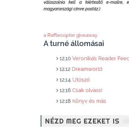
válaszolnia kell a kiértesítő e-mailre,
magyarországi címre postáz.) 
a Rafflecopter giveaway
A turné állomásai
12.10
Veronika’s Reader Fee
12.12
Dreamworld
12.14
Utószó
12.16
Csak olvass!
12.18
Könyv és más
NÉZD MEG EZEKET IS