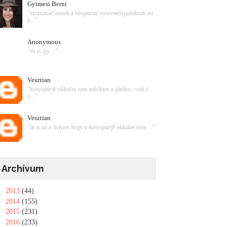
Gyimesi Berni
"sziasztok! ennek a blogturné nyereményjátéknak mi
k..."
Anonymous
"én is így... "
Vesztian
"könyvparfé oldalán nem találtam a játékot, csak é
n..."
Vesztian
"itt is az a helyzet hogy a könyvparfé oldalán nem ..."
Archívum
►
2013
(44)
►
2014
(155)
►
2015
(231)
►
2016
(233)