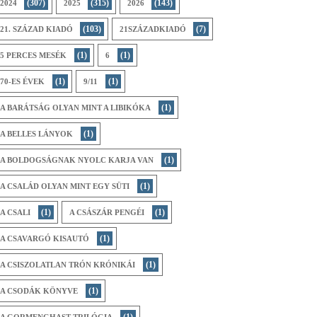
(307)
(315)
(143)
2024
2025
2026
(103)
(7)
21. SZÁZAD KIADÓ
21SZÁZADKIADÓ
(1)
(1)
5 PERCES MESÉK
6
(1)
(1)
70-ES ÉVEK
9/11
(1)
A BARÁTSÁG OLYAN MINT A LIBIKÓKA
(1)
A BELLES LÁNYOK
(1)
A BOLDOGSÁGNAK NYOLC KARJA VAN
(1)
A CSALÁD OLYAN MINT EGY SÜTI
(1)
(1)
A CSALI
A CSÁSZÁR PENGÉI
(1)
A CSAVARGÓ KISAUTÓ
(1)
A CSISZOLATLAN TRÓN KRÓNIKÁI
(1)
A CSODÁK KÖNYVE
(1)
A GORMENGHAST-TRILÓGIA