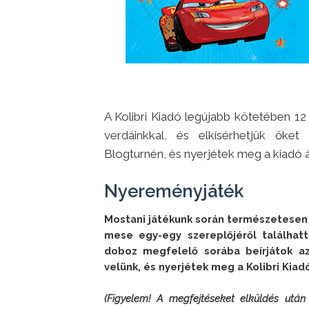
A Kolibri Kiadó legújabb kötetében 12
verdáinkkal, és elkísérhetjük őke
Blogturnén, és nyerjétek meg a kiadó ál
Nyereményjáték
Mostani játékunk során természetesen 
mese egy-egy szereplőjéről találhatt
doboz megfelelő sorába beírjátok az
velünk, és nyerjétek meg a Kolibri Kiadó
(Figyelem! A megfejtéseket elküldés után