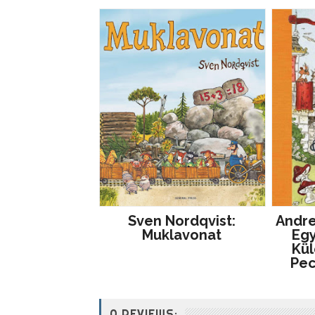
Sven Nordqvist:
Andre
Muklavonat
Egy
Kül
Pe
0 REVIEWS: