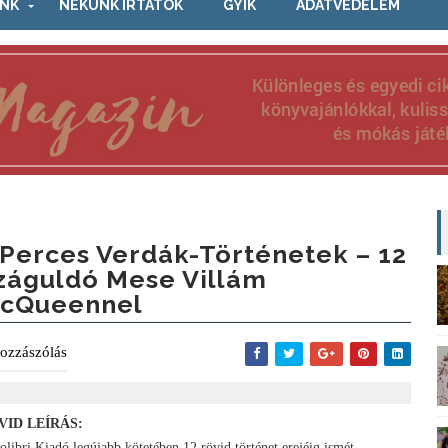
NK
NEKÜNK ÍRTÁTOK
GYIK
ADATVÉDELEM
 ​perces Verdák-Történetek – 12
záguldó Mese Villám
cQueennel
ozzászólás
VID LEÍRÁS:
olibri Kiadó legújabb kötetében 12 rövid történet erejéig ismét