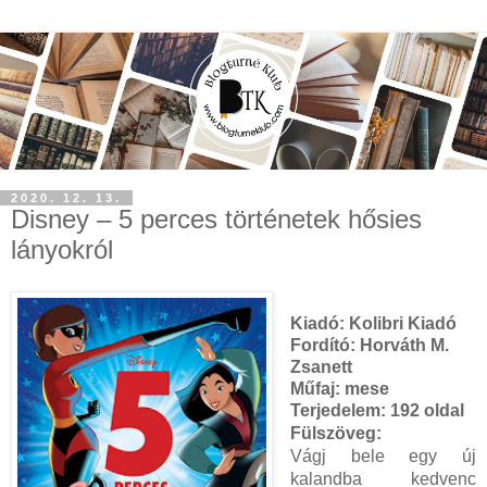
2020. 12. 13.
Disney ​– 5 perces történetek hősies
lányokról
Kiadó:
Kolibri Kiadó
Fordító:
Horváth M.
Zsanett
Műfaj:
mese
Terjedelem:
192 oldal
Fülszöveg:
Vágj bele egy új
kalandba kedvenc