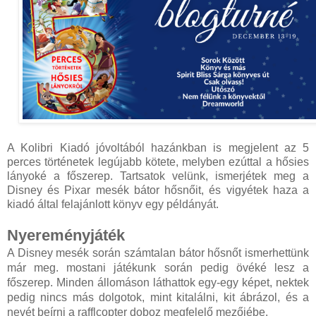
A Kolibri Kiadó jóvoltából hazánkban is megjelent az 5
perces történetek legújabb kötete, melyben ezúttal a hősies
lányoké a főszerep. Tartsatok velünk, ismerjétek meg a
Disney és Pixar mesék bátor hősnőit, és vigyétek haza a
kiadó által felajánlott könyv egy példányát.
Nyereményjáték
A Disney mesék során számtalan bátor hősnőt ismerhettünk
már meg. mostani játékunk során pedig övéké lesz a
főszerep. Minden állomáson láthattok egy-egy képet, nektek
pedig nincs más dolgotok, mint kitalálni, kit ábrázol, és a
nevét beírni a rafflcopter doboz megfelelő mezőjébe.