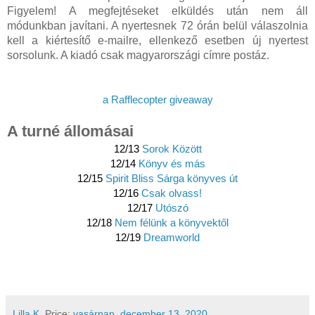
Figyelem! A megfejtéseket elküldés után nem áll
módunkban javítani. A nyertesnek 72 órán belül válaszolnia
kell a kiértesítő e-mailre, ellenkező esetben új nyertest
sorsolunk. A kiadó csak magyarországi címre postáz.
a Rafflecopter giveaway
A turné állomásai
12/13 
Sorok Között
12/14 
Könyv és más
12/15 
Spirit Bliss Sárga könyves út
12/16 
Csak olvass!
12/17 
Utószó
12/18 
Nem félünk a könyvektől
12/19 
Dreamworld
Lilla K.
Price:
vasárnap, december 13, 2020