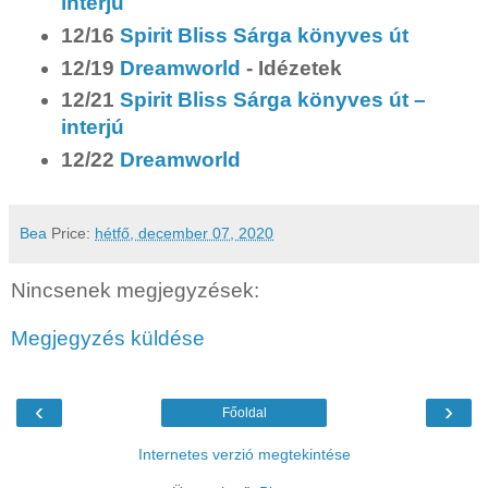
interjú
12/16
Spirit Bliss Sárga könyves út
12/19
Dreamworld
- Idézetek
12/21
Spirit Bliss Sárga könyves út –
interjú
12/22
Dreamworld
Bea
Price:
hétfő, december 07, 2020
Nincsenek megjegyzések:
Megjegyzés küldése
‹
›
Főoldal
Internetes verzió megtekintése