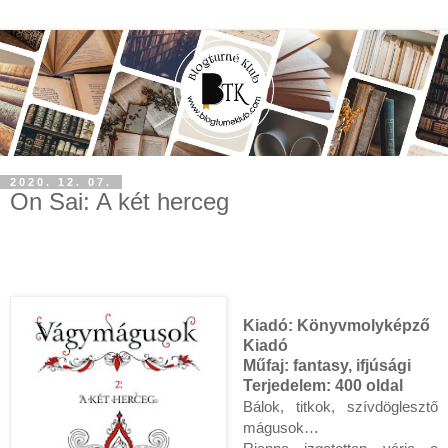
2020. 12. 07.
On Sai: A két herceg
Kiadó:
Könyvmolyképző
Kiadó
Műfaj: fantasy, ifjúsági
Terjedelem:
400 oldal
Bálok, titkok, szívdöglesztő 
mágusok…
