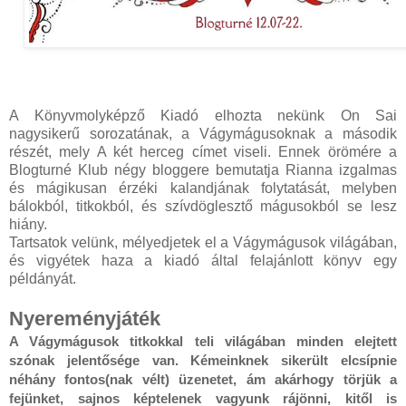
A Könyvmolyképző Kiadó elhozta nekünk On Sai
nagysikerű sorozatának, a Vágymágusoknak a második
részét, mely A két herceg címet viseli. Ennek örömére a
Blogturné Klub négy bloggere bemutatja Rianna izgalmas
és mágikusan érzéki kalandjának folytatását, melyben
bálokból, titkokból, és szívdöglesztő mágusokból se lesz
hiány.
Tartsatok velünk, mélyedjetek el a Vágymágusok világában,
és vigyétek haza a kiadó által felajánlott könyv egy
példányát.
Nyereményjáték
A Vágymágusok titkokkal teli világában minden elejtett 
szónak jelentősége van. Kémeinknek sikerült elcsípnie 
néhány fontos(nak vélt) üzenetet, ám akárhogy törjük a 
fejünket, sajnos képtelenek vagyunk rájönni, kitől is 