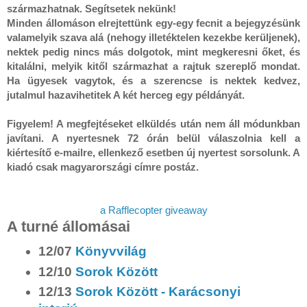
származhatnak. Segítsetek nekünk! 

Minden állomáson elrejtettünk egy-egy fecnit a bejegyzésünk 
valamelyik szava alá (nehogy illetéktelen kezekbe kerüljenek), 
nektek pedig nincs más dolgotok, mint megkeresni őket, és 
kitalálni, melyik kitől származhat a rajtuk szereplő mondat. 
Ha ügyesek vagytok, és a szerencse is nektek kedvez, 
jutalmul hazavihetitek A két herceg egy példányát.
Figyelem! A megfejtéseket elküldés után nem áll módunkban 
javítani. A nyertesnek 72 órán belül válaszolnia kell a 
kiértesítő e-mailre, ellenkező esetben új nyertest sorsolunk. A 
kiadó csak magyarországi címre postáz.
a Rafflecopter giveaway
A turné állomásai
12/07
Könyvvilág
12/10
Sorok Között
12/13
Sorok Között - Karácsonyi