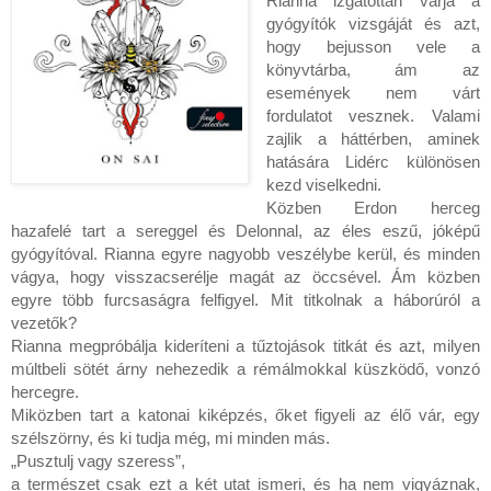
Rianna izgatottan várja a 
gyógyítók vizsgáját és azt, 
hogy bejusson vele a 
könyvtárba, ám az 
események nem várt 
fordulatot vesznek. Valami 
zajlik a háttérben, aminek 
hatására Lidérc különösen 
kezd viselkedni.

Közben Erdon herceg 
hazafelé tart a sereggel és Delonnal, az éles eszű, jóképű 
gyógyítóval. Rianna egyre nagyobb veszélybe kerül, és minden 
vágya, hogy visszacserélje magát az öccsével. Ám közben 
egyre több furcsaságra felfigyel. Mit titkolnak a háborúról a 
vezetők?

Rianna megpróbálja kideríteni a tűztojások titkát és azt, milyen 
múltbeli sötét árny nehezedik a rémálmokkal küszködő, vonzó 
hercegre.

Miközben tart a katonai kiképzés, őket figyeli az élő vár, egy 
szélszörny, és ki tudja még, mi minden más.

„Pusztulj vagy szeress”,

a természet csak ezt a két utat ismeri, és ha nem vigyáznak, 