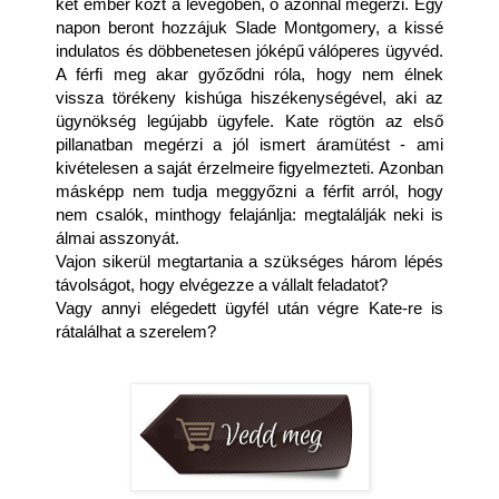
két ember közt a levegőben, ő azonnal megérzi. Egy 
napon beront hozzájuk Slade Montgomery, a kissé 
indulatos és döbbenetesen jóképű válóperes ügyvéd. 
A férfi meg akar győződni róla, hogy nem élnek 
vissza törékeny kishúga hiszékenységével, aki az 
ügynökség legújabb ügyfele. Kate rögtön az első 
pillanatban megérzi a jól ismert áramütést - ami 
kivételesen a saját érzelmeire figyelmezteti. Azonban 
másképp nem tudja meggyőzni a férfit arról, hogy 
nem csalók, minthogy felajánlja: megtalálják neki is 
álmai asszonyát. 
Vajon sikerül megtartania a szükséges három lépés 
távolságot, hogy elvégezze a vállalt feladatot? 
Vagy annyi elégedett ügyfél után végre Kate-re is 
rátalálhat a szerelem?