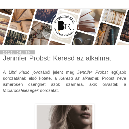
2015. 06. 30.
Jennifer Probst: Keresd az alkalmat
A 
Libri kiadó
 jóvoltából jelent meg
 Jennifer Probst
 legújabb 
sorozatának első kötete, a 
Keresd az alkalmat
. Probst neve 
ismerősen csenghet azok számára, akik olvasták a 
Milliárdosfeleségek
 sorozatát.