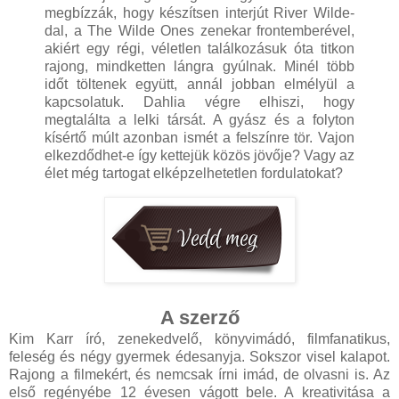
megbízzák, hogy készítsen interjút River Wilde-
dal, a The Wilde Ones zenekar frontemberével,
akiért egy régi, véletlen találkozásuk óta titkon
rajong, mindketten lángra gyúlnak. Minél több
időt töltenek együtt, annál jobban elmélyül a
kapcsolatuk. Dahlia végre elhiszi, hogy
megtalálta a lelki társát. A gyász és a folyton
kísértő múlt azonban ismét a felszínre tör. Vajon
elkezdődhet-e így kettejük közös jövője? Vagy az
élet még tartogat elképzelhetetlen fordulatokat?
A szerző
Kim Karr író, zenekedvelő, könyvimádó, filmfanatikus,
feleség és négy gyermek édesanyja. Sokszor visel kalapot.
Rajong a filmekért, és nemcsak írni imád, de olvasni is. Az
első regényébe 12 évesen vágott bele. A kreativitása a