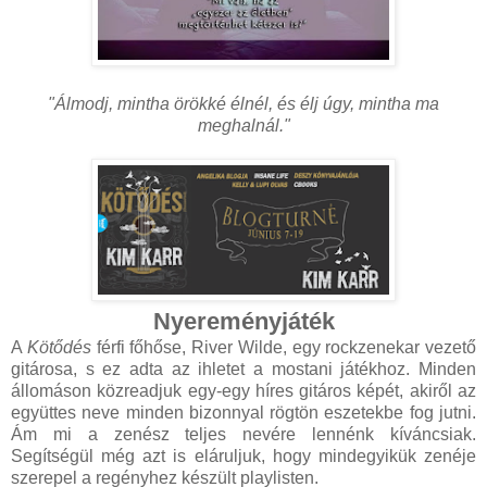
"Álmodj, mintha örökké élnél, és élj úgy, mintha ma
meghalnál."
Nyereményjáték
A
Kötődés
férfi főhőse, River Wilde, egy rockzenekar vezető
gitárosa, s ez adta az ihletet a mostani játékhoz. Minden
állomáson közreadjuk egy-egy híres gitáros képét, akiről az
együttes neve minden bizonnyal rögtön eszetekbe fog jutni.
Ám mi a zenész teljes nevére lennénk kíváncsiak.
Segítségül még azt is eláruljuk, hogy mindegyikük zenéje
szerepel a regényhez készült playlisten.