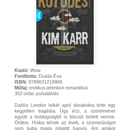
Kiadó:
Wow
Fordította:
Dudás Éva
ISBN:
9789631219968
Műfaj:
erotikus jelenkori romantikus
352 oldal, puhatáblás
Dahlia London lelkét apró darabokra törte egy
kegyetlen tragédia. Úgy érzi, a szerelmével
együtt a boldogságtól is búcsút kellett vennie.
Örökre. Hiába telnek az évek, a szomorúságot
nem tudja maga mögött hagyni. Ám amikor