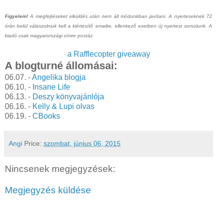
Figyelem!
A megfejtéseket elküldés után nem áll módunkban javítani. A nyerteseknek 72
órán belül válaszolniuk kell a kiértesítő emailre, ellenkező esetben új nyertest sorsolunk. A
kiadó csak magyarországi címre postáz.
a Rafflecopter giveaway
A blogturné állomásai:
06.07. -
Angelika blogja
06.10. -
Insane Life
06.13. -
Deszy könyvajánlója
06.16. -
Kelly & Lupi olvas
06.19. -
CBooks
Angi
Price:
szombat, június 06, 2015
Nincsenek megjegyzések:
Megjegyzés küldése