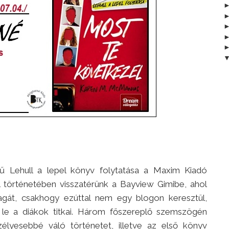
ű Lehull a lepel könyv folytatása a Maxim Kiadó
történetében visszatérünk a Bayview Gimibe, ahol
gát, csakhogy ezúttal nem egy blogon keresztül,
le a diákok titkai. Három főszereplő szemszögén
élyesebbé váló történetet, illetve az első könyv