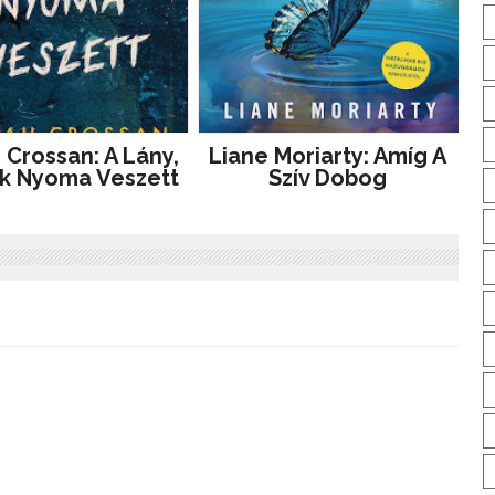
 Crossan: A Lány,
Liane Moriarty: Amíg A
k Nyoma Veszett
Szív Dobog