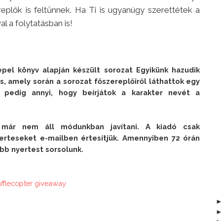
eplők is feltűnnek. Ha Ti is ugyanúgy szerettétek a
al a folytatásban is!
pel könyv alapján készült sorozat Egyikünk hazudik 
s, amely során a sorozat főszereplőiről láthattok egy 
pedig annyi, hogy beírjátok a karakter nevét a 
 már nem áll módunkban javítani. A kiadó csak 
erteseket e-mailben értesítjük. Amennyiben 72 órán 
abb nyertest sorsolunk.
afflecopter giveaway