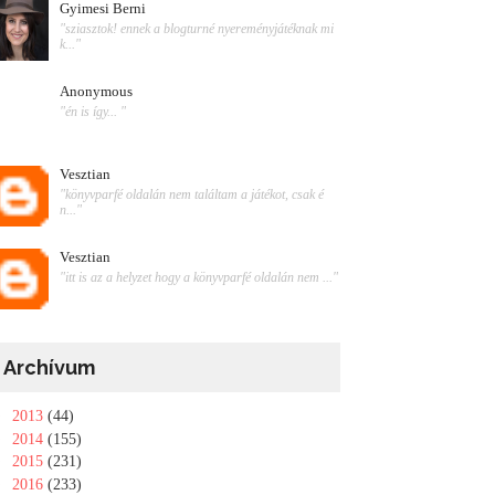
Gyimesi Berni
"sziasztok! ennek a blogturné nyereményjátéknak mi
k..."
Anonymous
"én is így... "
Vesztian
"könyvparfé oldalán nem találtam a játékot, csak é
n..."
Vesztian
"itt is az a helyzet hogy a könyvparfé oldalán nem ..."
Archívum
►
2013
(44)
►
2014
(155)
►
2015
(231)
►
2016
(233)