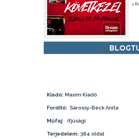
a B
BLOGTU
Kiadó:
Maxim Kiadó
Fordító:
Sárossy-Beck Anita
Műfaj:
ifjúsági
Terjedelem:
384 oldal