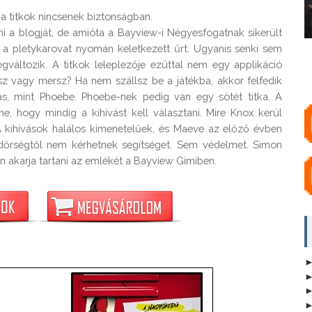
a titkok nincsenek biztonságban.

i a blogját, de amióta a Bayview-i Négyesfogatnak sikerült 
i a pletykarovat nyomán keletkezett űrt. Ugyanis senki sem 
gváltozik. A titkok leleplezője ezúttal nem egy applikáció 
z vagy mersz? Ha nem szállsz be a játékba, akkor felfedik 
s, mint Phoebe. Phoebe-nek pedig van egy sötét titka. A 
, hogy mindig a kihívást kell választani. Mire Knox kerül 
A kihívások halálos kimenetelűek, és Maeve az előző évben 
őrségtől nem kérhetnek segítséget. Sem védelmet. Simon 
en akarja tartani az emlékét a Bayview Gimiben.