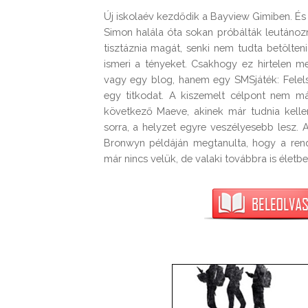
Új iskolaév kezdődik a Bayview Gimiben. És 
Simon halála óta sokan próbálták leutánozn
tisztáznia magát, senki nem tudta betölten
ismeri a tényeket. Csakhogy ez hirtelen me
vagy egy blog, hanem egy SMSjáték: Felels
egy titkodat. A kiszemelt célpont nem má
következő Maeve, akinek már tudnia kellene
sorra, a helyzet egyre veszélyesebb lesz. 
Bronwyn példáján megtanulta, hogy a rend
már nincs velük, de valaki továbbra is életb