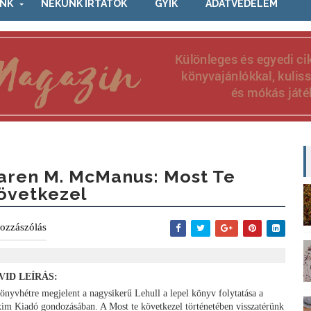
NK
NEKÜNK ÍRTÁTOK
GYIK
ADATVÉDELEM
aren M. McManus: Most ​te
övetkezel
ozzászólás
VID LEÍRÁS:
önyvhétre megjelent a nagysikerű Lehull a lepel könyv folytatása a
im Kiadó gondozásában. A Most te következel történetében visszatérünk