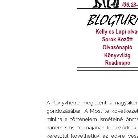
A Könyvhétre megjelent a nagysiker
gondozásában. A Most te következel 
mintha a történelem ismételné önma
hanem sms formájában lepleződnek 
keresztül követhetjük az egyre vesz