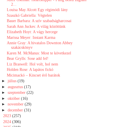
2...
Louisa May Alcott Egy ​régimódi lány
Szaszkó Gabriella: Végtelen
Bauer Barbara: A szív szabadságharcosai
Sarah Ann Juckes: A ​világ közöttünk
Elizabeth Hoyt: A vágy hercege
Marissa Meyer: Instant ​Karma
Annie Gray: A ​hivatalos Downton Abbey
szakácskönyv
Karen M. McManus: Most ​te következel
Bear Grylls: Sose add fel!
Liz Braswell: Hol volt, hol nem
Holden Rose: A lapátos fickó
Micimackó ​– Kincset érő barátok
►
július
(19)
►
augusztus
(17)
►
szeptember
(22)
►
október
(16)
►
november
(29)
►
december
(31)
►
2023
(257)
►
2024
(306)