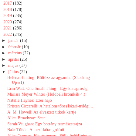
►
2017
(182)
►
2018
(178)
►
2019
(235)
►
2020
(274)
►
2021
(286)
▼
2022
(245)
►
január
(15)
►
február
(10)
►
március
(22)
►
április
(25)
►
május
(17)
▼
június
(22)
Helena Hunting: Költözz az ágyamba (Shacking
Up #1)
Erin Watt: One Small Thing - Egy kis apróság
Marissa Meyer Winter (Holdbéli krónikák 4.)
Natalie Haynes: Ezer ​hajó
Kristen Ciccarelli: A hatalom tőre (Iskari-trilógi...
A. M. Howell: ​Az ​elveszett titkok kertje
Alice Broadway: Scar
Sarah Vaughan: Egy botrány természetrajza
Baár Tünde: A ​mezítlábas grófnő
Alice Oseman: Heartstopper ​- Fülig beléd zúgtam