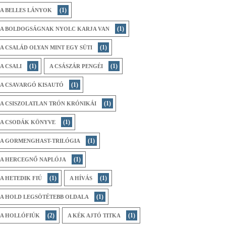
(1)
A BELLES LÁNYOK
(1)
A BOLDOGSÁGNAK NYOLC KARJA VAN
(1)
A CSALÁD OLYAN MINT EGY SÜTI
(1)
(1)
A CSALI
A CSÁSZÁR PENGÉI
(1)
A CSAVARGÓ KISAUTÓ
(1)
A CSISZOLATLAN TRÓN KRÓNIKÁI
(1)
A CSODÁK KÖNYVE
(1)
A GORMENGHAST-TRILÓGIA
(1)
A HERCEGNŐ NAPLÓJA
(1)
(1)
A HETEDIK FIÚ
A HÍVÁS
(1)
A HOLD LEGSÖTÉTEBB OLDALA
(2)
(1)
A HOLLÓFIÚK
A KÉK AJTÓ TITKA