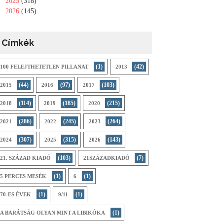
►
2025
(318)
►
2026
(145)
Címkék
(1)
(42)
100 FELEJTHETETLEN PILLANAT
2013
(44)
(97)
(103)
2015
2016
2017
(114)
(185)
(215)
2018
2019
2020
(286)
(245)
(264)
2021
2022
2023
(307)
(315)
(143)
2024
2025
2026
(103)
(7)
21. SZÁZAD KIADÓ
21SZÁZADKIADÓ
(1)
(1)
5 PERCES MESÉK
6
(1)
(1)
70-ES ÉVEK
9/11
(1)
A BARÁTSÁG OLYAN MINT A LIBIKÓKA