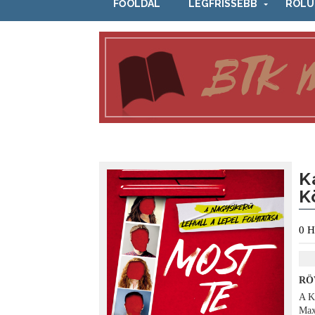
FŐOLDAL
LEGFRISSEBB
RÓLU
K
K
0
H
RÖ
A K
Max