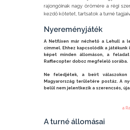
rajongóinak nagy örömére a régi szer
kezdő kötetet, tartsatok a turné tagjaiv
Nyereményjáték
A Netflixen már nézhető a Lehull a le
címmel. Ehhez kapcsolódik a játékunk i
képet minden állomáson, a feladat 
Rafflecopter doboz megfelelő sorába.

Ne feledjétek, a beírt válaszokon
Magyarország területére postáz. A ny
belül nem jelentkezik a szerencsés, új
a R
A turné állomásai