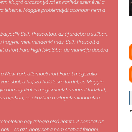
wn kiugró arccsontjával és karikás szemével a
ya lehetne. Maggie problémáját azonban nem a
alyodik Seth Prescottba, az új srácba a suliban,
ogja hagyni, mint mindenki más. Seth Prescott a
lt a Port Fare High iskolába, de munkája dacára
a New York állambeli Port Fare-t megszálló
isvárosból, a hajsza halálosra fordul, és Maggie
ggie önmagukat is megismerik humorral tarkított,
kus útjukon, és eközben a világuk mindörökre
hetetlen egy trilógia első kötete. A sorozat az
irdeti - és azt, hogy soha nem szabad feladni,