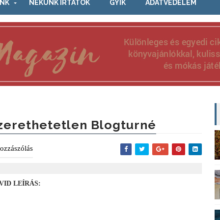
NK
NEKÜNK ÍRTÁTOK
GYIK
ADATVÉDELEM
zerethetetlen Blogturné
ozzászólás
VID LEÍRÁS: