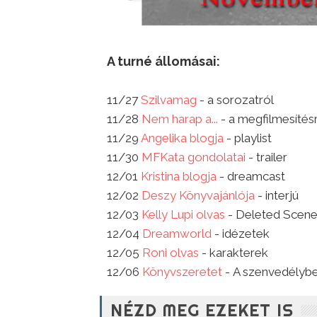
A turné állomásai:
11/27
Szilvamag
- a sorozatról
11/28
Nem harap a...
- a megfilmesítésr
11/29
Angelika blogja
- playlist
11/30
MFKata gondolatai
- trailer
12/01
Kristina blogja
- dreamcast
12/02
Deszy Könyvajánlója
- interjú
12/03
Kelly Lupi olvas
- Deleted Scen
12/04
Dreamworld
- idézetek
12/05
Roni olvas
- karakterek
12/06
Könyvszeretet
- A szenvedélyb
NÉZD MEG EZEKET IS