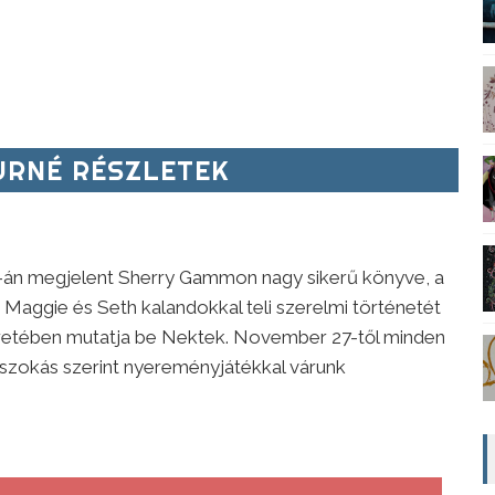
RNÉ RÉSZLETEK
-án megjelent Sherry Gammon nagy sikerű könyve, a
. Maggie és Seth kalandokkal teli szerelmi történetét
eretében mutatja be Nektek. November 27-től minden
 szokás szerint nyereményjátékkal várunk