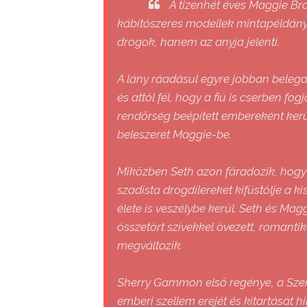
A tizenhét éves Maggie Bro
kábítószeres modellek mintapéldán
drogok, hanem az anyja jelenti.
A lány ráadásul egyre jobban belegab
és attól fél, hogy a fiú is cserben f
rendőrség beépített embereként kerü
beleszeret Maggie-be.
Miközben Seth azon fáradozik, hogy 
szadista drogdílereket kifüstölje a k
élete is veszélybe kerül. Seth és Ma
összetört szívekkel övezett, romanti
megváltozik.
Sherry Gammon első regénye, a Szeret
emberi szellem erejét és kitartását h