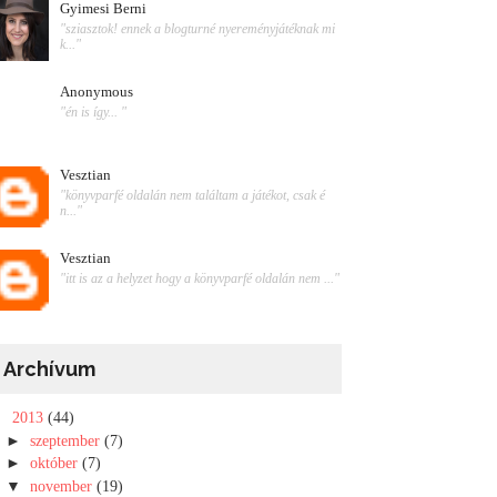
Gyimesi Berni
"sziasztok! ennek a blogturné nyereményjátéknak mi
k..."
Anonymous
"én is így... "
Vesztian
"könyvparfé oldalán nem találtam a játékot, csak é
n..."
Vesztian
"itt is az a helyzet hogy a könyvparfé oldalán nem ..."
Archívum
▼
2013
(44)
►
szeptember
(7)
►
október
(7)
▼
november
(19)