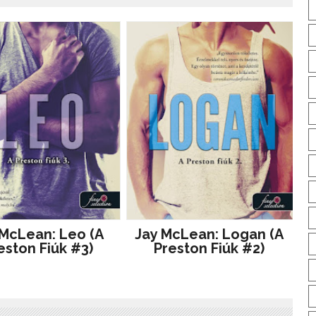
 McLean: Leo (A
Jay McLean: Logan (A
eston Fiúk #3)
Preston Fiúk #2)