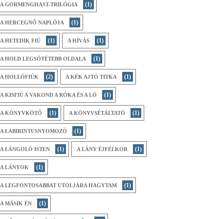
(1)
A GORMENGHAST-TRILÓGIA
(1)
A HERCEGNŐ NAPLÓJA
(1)
(1)
A HETEDIK FIÚ
A HÍVÁS
(1)
A HOLD LEGSÖTÉTEBB OLDALA
(2)
(1)
A HOLLÓFIÚK
A KÉK AJTÓ TITKA
(1)
A KISFIÚ A VAKOND A RÓKA ÉS A LÓ
(1)
(1)
A KÖNYVKÖTŐ
A KÖNYVSÉTÁLTATÓ
(1)
A LABIRINTUSNYOMOZÓ
(1)
(1)
A LÁNGOLÓ ISTEN
A LÁNY ÉJFÉLKOR
(1)
A LÁNYOK
(1)
A LEGFONTOSABBAT UTOLJÁRA HAGYTAM
(1)
A MÁSIK ÉN