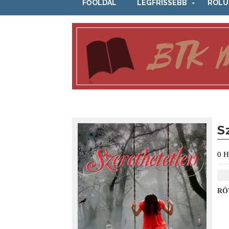
FŐOLDAL
LEGFRISSEBB
RÓLU
S
0
H
RÖ