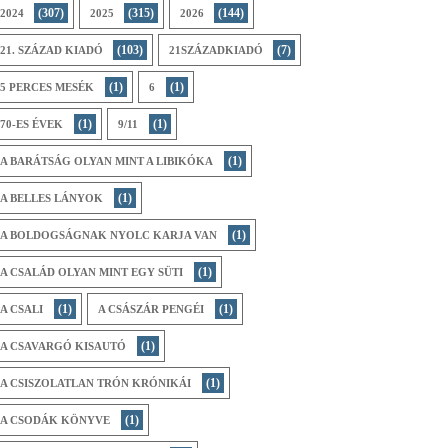
(307)
(315)
(144)
2024
2025
2026
(103)
(7)
21. SZÁZAD KIADÓ
21SZÁZADKIADÓ
(1)
(1)
5 PERCES MESÉK
6
(1)
(1)
70-ES ÉVEK
9/11
(1)
A BARÁTSÁG OLYAN MINT A LIBIKÓKA
(1)
A BELLES LÁNYOK
(1)
A BOLDOGSÁGNAK NYOLC KARJA VAN
(1)
A CSALÁD OLYAN MINT EGY SÜTI
(1)
(1)
A CSALI
A CSÁSZÁR PENGÉI
(1)
A CSAVARGÓ KISAUTÓ
(1)
A CSISZOLATLAN TRÓN KRÓNIKÁI
(1)
A CSODÁK KÖNYVE