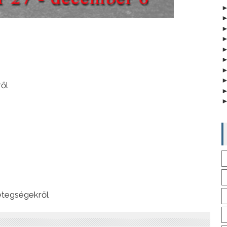
ől
e
etegségekről