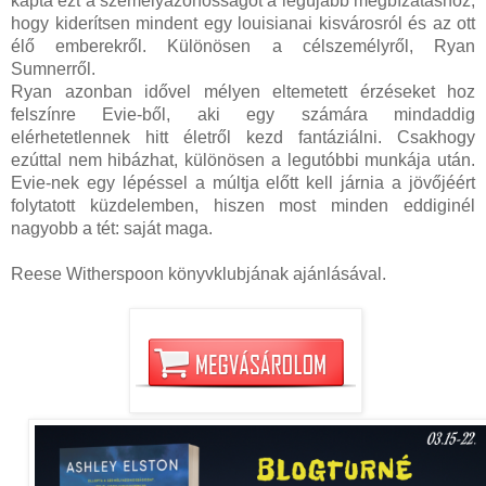
kapta ezt a személyazonosságot a legújabb megbízatáshoz,
hogy kiderítsen mindent egy louisianai kisvárosról és az ott
élő emberekről. Különösen a célszemélyről, Ryan
Sumnerről.
Ryan azonban idővel mélyen eltemetett érzéseket hoz
felszínre Evie-ből, aki egy számára mindaddig
elérhetetlennek hitt életről kezd fantáziálni. Csakhogy
ezúttal nem hibázhat, különösen a legutóbbi munkája után.
Evie-nek egy lépéssel a múltja előtt kell járnia a jövőjéért
folytatott küzdelemben, hiszen most minden eddiginél
nagyobb a tét: saját maga.
Reese Witherspoon könyvklubjának ajánlásával.