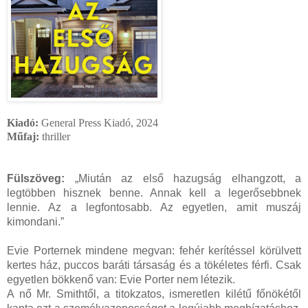
Kiadó:
General Press Kiadó, 2024
Műfaj:
thriller
Fülszöveg:
„Miután az első hazugság elhangzott, a
legtöbben hisznek benne. Annak kell a legerősebbnek
lennie. Az a legfontosabb. Az egyetlen, amit muszáj
kimondani.”
Evie Porternek mindene megvan: fehér kerítéssel körülvett
kertes ház, puccos baráti társaság és a tökéletes férfi. Csak
egyetlen bökkenő van: Evie Porter nem létezik.
A nő Mr. Smithtől, a titokzatos, ismeretlen kilétű főnökétől