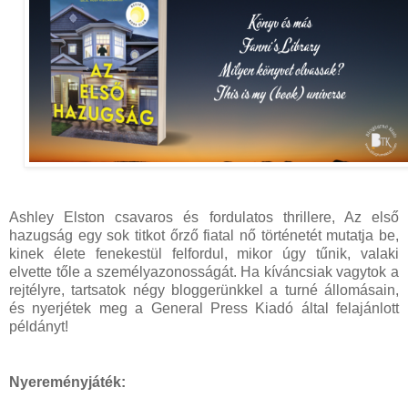
Ashley Elston csavaros és fordulatos thrillere, Az első
hazugság egy sok titkot őrző fiatal nő történetét mutatja be,
kinek élete fenekestül felfordul, mikor úgy tűnik, valaki
elvette tőle a személyazonosságát. Ha kíváncsiak vagytok a
rejtélyre, tartsatok négy bloggerünkkel a turné állomásain,
és nyerjétek meg a General Press Kiadó által felajánlott
példányt!
Nyereményjáték: