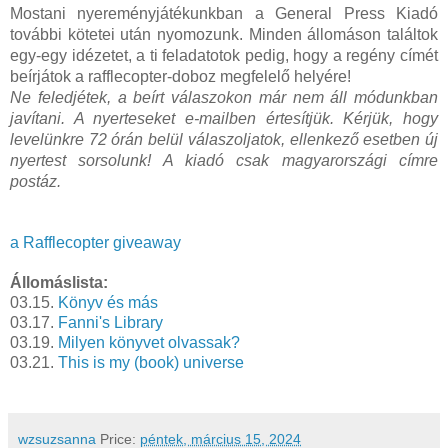
Mostani nyereményjátékunkban a General Press Kiadó
további kötetei után nyomozunk. Minden állomáson találtok
egy-egy idézetet, a ti feladatotok pedig, hogy a regény címét
beírjátok a rafflecopter-doboz megfelelő helyére!
Ne feledjétek, a beírt válaszokon már nem áll módunkban
javítani. A nyerteseket e-mailben értesítjük. Kérjük, hogy
levelünkre 72 órán belül válaszoljatok, ellenkező esetben új
nyertest sorsolunk! A kiadó csak magyarországi címre
postáz.
a Rafflecopter giveaway
Állomáslista:
03.15.
Könyv és más
03.17.
Fanni's Library
03.19.
Milyen könyvet olvassak?
03.21.
This is my (book) universe
wzsuzsanna
Price:
péntek, március 15, 2024